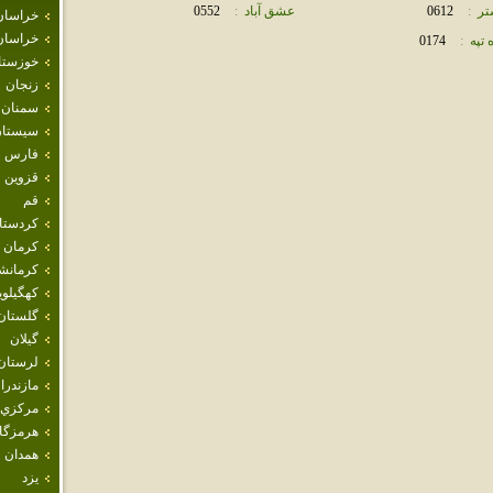
ر
:
0612
عشق آباد
:
0552
خراسان
خراسان
 تپه
:
0174
خوزستا
زنجان
سمنان
سيستان
فارس
قزوين
قم
كردستا
كرمان
كرمانش
كهگيلوي
گلستان
گيلان
لرستان
مازندرا
مركزي
هرمزگا
همدان
يزد