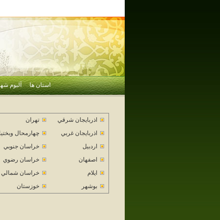
استان ها
آلبوم شهر
اذربايجان شرقي
تهران
اذربايجان غربي
چهارمحال وبختي
اردبيل
خراسان جنوبي
اصفهان
خراسان رضوي
ايلام
خراسان شمالي
بوشهر
خوزستان