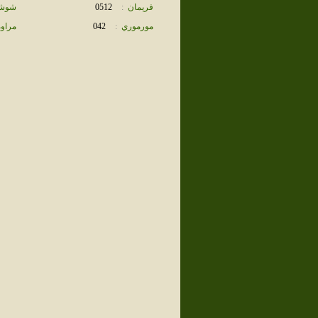
فريمان
:
0512
شوشت
مورموري
:
042
مراوه