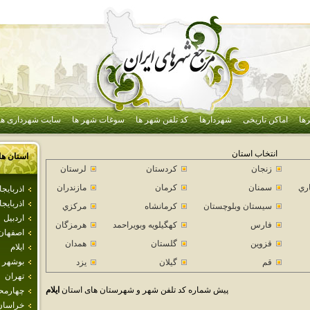
ها
اماکن تاریخی
شهردارها
کد تلفن شهر ها
سوغات شهر ها
سایت شهرداری ها
انتخاب استان
استان ها
زنجان
كردستان
لرستان
اري
سمنان
كرمان
مازندران
اذرباي
اذربايج
سيستان وبلوچستان
كرمانشاه
مركزي
اردبيل
فارس
كهگيلويه وبويراحمد
هرمزگان
اصفهان
قزوين
گلستان
همدان
ايلام
بوشهر
قم
گيلان
يزد
تهران
پیش شماره کد تلفن شهر و شهرستان های استان
ايلام
چهارمحا
خراسان