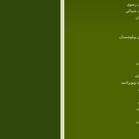
 رضوي
 شمالي
ن
 وبلوچستان
ن
اه
ه وبويراحمد
ن
ن