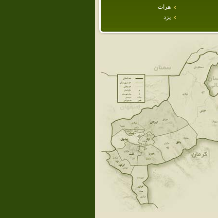
هرات
يزد