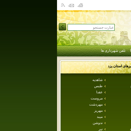
تلفن شهرداری ها
رهای استان
يزد
شاهديه
طبس
عقدا
مروست
مهردشت
مهريز
ميبد
ندوشن
نير