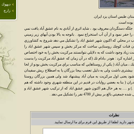
ديهوك
زارچ
ن طبس استان یزد ایران.
لگه دستگردان معروف بود ، شايد اثري از آبادي به نام عشق آباد يافت نمي
فر نمود و از آن آب استخراج نمود . باتوجه به بالا بودن آبهاي زير زميني
 آب در محلي كه اكنون شهر عشق اباد را تشكيل مي دهد شروع به كشاورزي
 از آن قنات كوچك روستايي ساخت كه مركز بخش و سپس شهر عشق اباد را
دمت زياد وجود داشت كه به دلايلي نتوانستند مركزيت بخش را به خود اختصاص
ير اشاره كرد : هودر ،‌بادام تك (که در آن زمان که عشق آباد مرکزیت را بدست
ريك ، ميان آباد ( يكي از روستاهايي كه مناسب براي مركزيت بخش بودو از لحا
یشتری داشت ولی به دلیل تعصب بیجا بزرگان یا به اصطلاح ریش سفیدان
ود یعنی اول مرکزیت به میان آباد پیشنهاد شد ولی همین بزرگان روستا
نه دران ( بنا به بعضي روايات در قديم در اين منطقه شهري وجود داشته كه هم
 و ..... به هر حال هم اكنون شهر عشق اباد كه از تركيب شهر عشق اباد و
غ بر بيش از 4700 نفر را تشكيل مي دهد .
نظرات
شهر دارید لطفا از طریق این فرم برای ما ارسال نمایید.