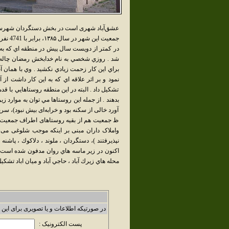
عشق‌آباد شهری است در بخش دستگردان شهرستا
جمعیت این شهر در سال ۱۳۸۵، برابر با 4741 نفر بوده است.
در كمتر از دويست سال پيش در منطقه اي كه به ج
شد . روزي شخصي به نام خدابخش رمضان چاله را ح
براي اين كار زحمت زيادي نكشيد . وي با همان
نمود و بر اثر علاقه اي كه به اين كار داشت
تشكيل داد . البته در اين منطقه روستاهايي با ق
بدهند . از جمله اين روستاها مي توان به موارد ز
آورد خالی از سکنه بود و خرابه‌ای بیش نبود)، س
ظ جمعیت هم از بقیه روستاهای اطراف جمعیت ب
واملاک داران مبنی بر اینکه موجب شلوغی می‌ش
نپذیرفتند )‌، دستگردان ، ملوند ، دلاكوك ، پاش
اكنون در زير ماسه هاي روان مدفون شده است .)
محله هاي زيرك آباد ، حاجي آباد و ميان اباد تشكيل شده جمعيتي بال
در صورتیکه اطلاعات و یا تصویری برای این 
پست الکترونیک :