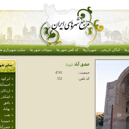
ها
اماکن تاریخی
شهردارها
کد تلفن شهر ها
سوغات شهر ها
سایت شهرداری ها
عشق آباد
(يزد)
سایر شه
جمعیت :
4741
ابركوه
کد تلفن :
352
احمدآباد
اردكان
اشكذر
بافق
بهاباد
تفت
حميديا
خضرآباد