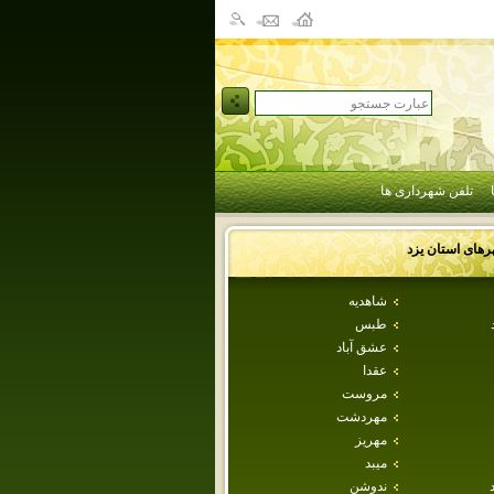
تلفن شهرداری ها
رهای استان
يزد
شاهديه
طبس
عشق آباد
عقدا
مروست
مهردشت
مهريز
ميبد
ندوشن