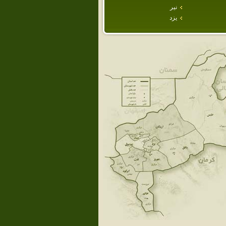
نير
يزد