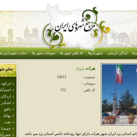
ها
اماکن تاریخی
شهردارها
کد تلفن شهر ها
سوغات شهر ها
سایت شهرداری ها
هرات
(يزد)
سایر شه
جمعیت :
10913
ابركوه
سوغات :
احمدآباد
کد تلفن :
352
اردكان
اشكذر
بافق
بهاباد
تفت
حميديا
تان يزد ايران.شهر هرات داراي تنها رودخانه دائمي استان يزد مي باشد
خضرآباد