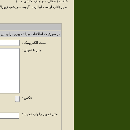
خاکينه (سفال، سراميک، کاشي و ...)
ساير (انار، ارده، حلوا ارده، گيوه، سريشم، زيورآلا
در صورتیکه اطلاعات و یا تصویری برای این 
پست الکترونیک :
متن یا عنوان :
عکس :
متن تصویر را وارد نمایید :