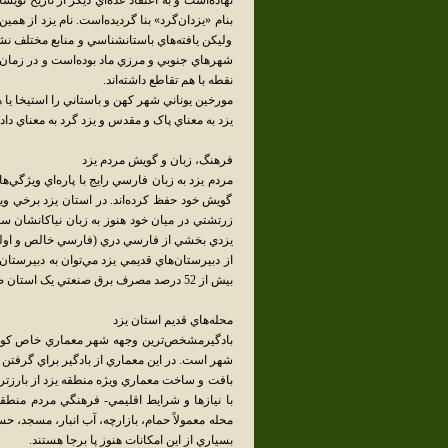
بنام «يزدان‌گرد» بنا گرديده‌است. نام يزد از ه
وليکن يافته‌هاي باستانشناسي و منابع مختلف نش
شهرهاي جنوبي و مرزي ماد بوده‌است و در زمان ه
نقطه با هم تقاطع داشته‌اند.
مورخين يوناني شهر کهن و باستاني را استيخا يا ه
يزد به معناي پاک و مقدس و يزد گرد به معناي د
فرهنگ، زبان و گويش مردم يزد
مردم يزد به زبان فارسي رايج با پاره‌اي ويژگي‌
گويش خود حفظ کرده‌اند. در استان يزد برخي 
زرتشتي در ميان خود هنوز به زبان نياکانشان سخ
يزدي بخشي از فارسي دري (فارسي خالص و اوليه
از دبيرستان‌هاي قديمي يزد مي‌توان به دبيرستان
بيش از 52 درصد مصرف برق صنعتي يک استان صنعتي شناخته شده‌است.
محله‌هاي قديم استان يزد
بادگيرمشخص‌ترين وجهه شهر معماري خاص کويري
شهر است. در اين معماري از بادگير براي گرفتن 
بافت و ساخت معماري ويژه منطقه يزد از بارزت
با نيازها و شرايط اقليمي- فرهنگي مردم منطق
محله معمولاً حمام، بازارچه، آب انبار، مسجد، ح
بسياري از اين امکانات هنوز پا برجا هستند.