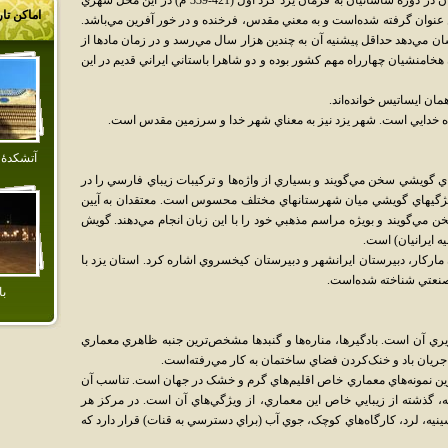
نهاده‌است و به اعتقاد عده‌اي ديگر از تاريخ نويسان در دوره ساسانيان به فرمان يزد گرد اول (421-339 م) در اين محل شهري
اماکن تا
مين عنوان گرفته شده‌است و به معني مقدس، فرخنده و در خور آفرين مي‌باشد.
ان مي‌دهد حداقل پيشنيه آن به چندين هزار سال مي‌رسد و در زمان مادها از
خامنشيان چهارراه مهم کشور بوده و دو شاهرا باستاني ايراني قديم در اين
مان ايساتيس خوانده‌اند.
اده خدايي است. شهر يزد نيز به معناي شهر خدا و سرزمين مقدس است.
آتشكدهٔ 
هاي گويشي سخن مي‌گويند و بسياري از واژه‌ها و ترکيبات زيباي فارسي را در
ويژگيهاي گويشي ميان شهرستانهاي مختلف محسوس است. معتقدان به آيين
ن مي‌گويند و بويژه مراسم مذهبي خود را با اين زبان انجام مي‌دهند. گويش
 ايرانيان) است.
 مارکار، دبيرستان ايرانشهر و دبيرستان کيخسروي اشاره کرد. استان يزد با
با
 آن است. بادگيرها، مناره‌ها و گنبدها مشخص‌ترين جنبه ظاهري معماري
جريان باد و خنک‌کردن فضاي ساختمان به کار مي‌رفته‌است.
رين نمونه‌هاي معماري خاص اقليم‌هاي گرم و خشک در جهان است. تناسب آن
ه، گذشته از زيبايي خاص اين معماري، از ويژگي‌هاي آن است. در مرکز هر
سينيه، لرد، کارگاه‌هاي کوچک، جوي آب (براي دسترسي به قنات) قرار دارد که