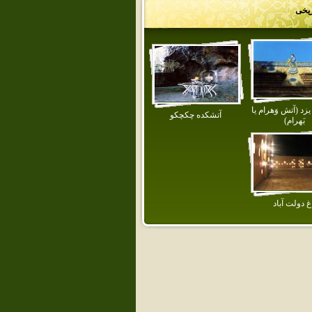
ریخی
يزد (آتش وَهرام يا
آتشكده چكچكو
بَهرام)
غ دولت آباد