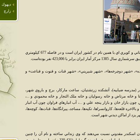
ديهوك
زارچ
يَزد مرکز استان يزد و مرکز منطقه وسيع و باستاني و کويري اي با همين نام در کشور ايران است و در فاصله 677 کيلومتري
ن برابر با 423,006 نفر بوده‌است.
اده»، «شهر دوچرخه‌ها»، «شهر شيريني»، «شهر قنات و قنوت و قناعت» و
در (مدرسه ضياييه)، آتشکده زرتشتيان، ساعت مارکار، برج و باروي شهر،
ا و خانه مرتاض و خانه رسوليان و خانه ملک التجار و خانه محمودي و ...،
چون بازار خان و بازار پنجه علي و ...، آب انبارهاي فراوان چون آب انبار
لاخره قلعه‌ها، کاروانسراها، تکيه‌ها، مساجد، پيرانگاه‌ها، قنات‌ها، کوچه‌ها،
ر يزد از اماکن ديدني شهر است.
مان اسکندر مقدوني نسبت مي‌دهند که وي زنداني ساخته و نام آن را چنين