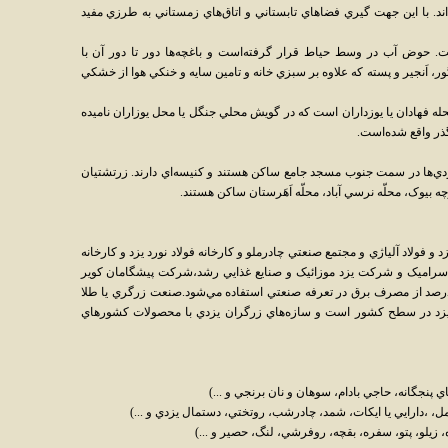
ند. با اين جهت گيري فضاهاي تابستاني و اتاق‌هاي زمستاني به طرزي مفيد
 حوض آب در وسط حياط قرار گرفته‌است و باغچه‌ها دور تا دور آن با
نگور، اَنجير و پسته که علاوه بر سبزي خانه و تامين سايه و خنکي هوا از خشکي
حله فهادان يا يوزداران است که در گويش محلي جنگل يا محل يوزاران ناميده
گذر واقع شده‌است.
هودي‌ها در سمت جنوب مسجد جامع ساکن هستند و کنيسه‌اي دارند. زرتشتيان
کوچه بيوک، محلّه نرسي آباد، محلّه اَهَرستان ساکن هستند.
 فولاد آلياژي و مجتمع صنعتي چادرملو و کارخانه فولاد نورد يزد و کارخانه
 سراميک و شرکت يزد موزائيک و صنايع غذايي رشد،شرکت پيشگامان کوير
 گرفته‌است که با وجود اين صنايع حدود 53 درصد از مصرف برق در تعرفه صنعتي استفاده مي‌شود.صنعت زرگري يا طلا
 يزد در سطح کشور است و سازه‌هاي زرگران يزدي با محصولات کشورهاي
پنجگانه، حاجي بادام، سوهان و نان برنجي و ...)
، ،دارايي يا ايکات، شمد، چادرشب، روتختي، دستمال يزدي و ...)
، زيلو، پتو، سفره، بقچه، روفرشي، لنگ، حصير و ...)