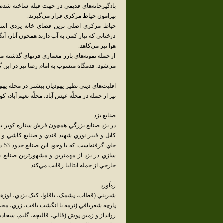
بادگيرخانه‌هاي قديمي در جهت قبله ساخته شده‌ا
پيرامون حياط مرکزي قرار مي‌گيرند.
حياط مرکزي اصلي ترين فضاي خانه يزدي است.
درختاني که نياز کمي به آب دارند همچون اَنار، اَ
هوا نيز مي‌کاهد.
از جمله نمونه‌هاي بارز معماري قرنهاي گذشته م
مي‌شود. قدمگاه منسوب به امام رضا نيز در اين 
اقليت‌هاي ديني نظير يهوديان بيشتر در محله ي
نيز از جمله در محلّه عيش آباد، محلّه نعيم آباد، 
صنايع يزد
در يزد صنايع بزرگي همچون فرش ستاره کوير يزد و
کابل و فيبر نوري شهيد قندي و صنايع کاشي و
جاي
سازي در يزد از مهمترين و مشهورترين صنايع
خارجي از جمله ايتاليا رقابت مي‌کند
ره‌آورد
شيريني (قطاب، پشمک، باقلوا، کيک يزدي، لوزهاي 
پارچه شعربافي (ترمه يا انگشت بافت، زري، مخمل
روانداز و زمين پوش (قالي، قاليچه، گليم، سجاده