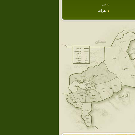
نير
هرات