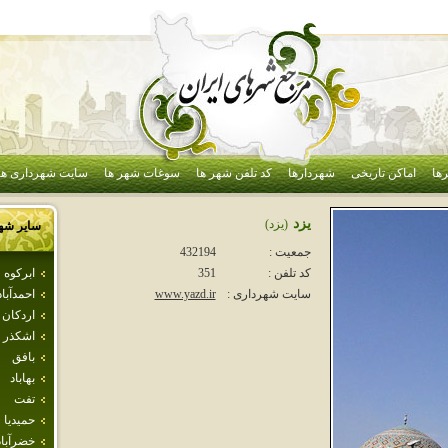
ها
اماکن تاریخی
شهردارها
کد تلفن شهر ها
سوغات شهر ها
سایت شهرداری ها
يزد
(يزد)
سایر شه
جمعیت :
432194
ابركوه
کد تلفن :
351
احمدآباد
سایت شهرداری :
www.yazd.ir
اردكان
اشكذر
بافق
بهاباد
تفت
حميديا
خضرآباد