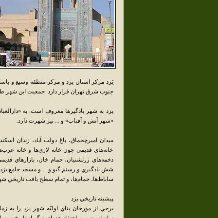
جنوب شرق تهران قرار دارد. جمعيت اين شهر طبق سرشماري سال 1385 مرکز آمار ايرا
يزد به شهر بادگيرها معروف است. به «دارالعب
«شهر آتش و آفتاب» و ... نيز شهرت دارد.
ميدان اميرچخماق، باغ دولت آباد، زندان اسکن
خانه‌هاي قديمي چون خانه لاري‌ها و خانه عرب‌ه
دخمه‌هاي زرتشتيان، حمام خان، بازارهاي قديمي 
شش بادگيري و رستم گيو و ... و مسجد جامع يزد و با
ساباط‌ها، حمام‌ها، و تمام سطح بافت تاريخي شه
پيشينه تاريخي يزد
برخي از مورخان بناي اوليّه شهر يزد را به ز