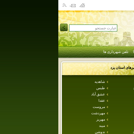
تلفن شهرداری ها
رهای استان
يزد
شاهديه
طبس
عشق آباد
عقدا
مروست
مهردشت
مهريز
ميبد
ندوشن