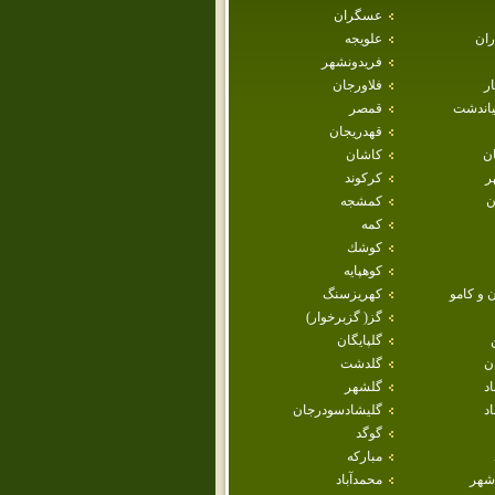
عسگران
ران
علويجه
فريدونشهر
ار
فلاورجان
ياندشت
قمصر
قهدريجان
ان
كاشان
ر
كركوند
ن
كمشجه
كمه
كوشك
كوهپايه
 و كامو
كهريزسنگ
گز( گزبرخوار)
گلپايگان
ن
گلدشت
اد
گلشهر
د
گليشادسودرجان
گوگد
مباركه
شهر
محمدآباد