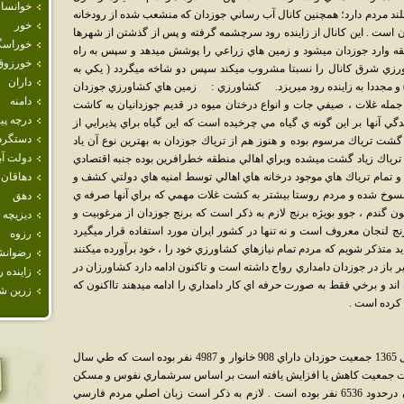
خوانسار
لند مردم دارد؛ همچنين كانال آب رساني جوزدان كه منشعب شده از رودخانه
خور
 است . اين كانال از زاينده رود سرچشمه گرفته و پس از گذشتن از شهرها
خوراسگ
 وارد جوزدان ميشود و زمين هاي زراعي را پوشش ميدهد و سپس به راه
خورزوق
اورزي شرق كانال را نسبتا مشروب ميكند سپس دو شاخه ميگردد ( يكي به
داران
 مجددا به زاينده رود ميريزد. كشاورزي : زمين هاي كشاورزي جوزدان
دامنه
جمله غلات ، صيفي جات و انواع درختان ميوه در قديم جوزدانيان به كاشت
درچه پيا
 آنها بر اين گونه ي گياه مي چرخيده است كه اين گياه براي پذيرايي از
دستگرد
گشت ترياك مرسوم بوده و هنوز هم از ترياك جوزدان به بهترين نوع آن ياد
دولت آب
 ترياك زياد گشت ميشده وبراي اهالي منطقه خطرافرين بوده جنبه اقتصادي
 تمام ترياك هاي موجود درخانه هاي اهالي توسط امنيه هاي دولتي كشف و
دهاقان
نسوخ شده و مردم روستا بيشتر به كشت غلات مهمي كه براي آنها صرفه ي
دهق
ن گندم ، جوو بويژه برنج لازم به ذكر است كه برنج جوزدان از مرغوبيت و
ديزيچه
ج لنجان معروف است و نه تنها در كشور ايران مورد استفاده قرار ميگيرد
رزوه
ايد متذكر شويم كه مردم تمام نيازهاي كشاورزي خود را ، خود برآورده ميكنند
رضوانش
 باز در جوزدان دامداري رواج داشته است و تاكنون ادامه دارد كشاورزان در
زاينده ر
اند و برخي فقط به صورت حرفه اي كار دامداري را ادامه ميدهند تااكنون كه
زرين ش
ا كرده است .
طبق آمار گرفته شده از مركز آمار ايران در سال 1365 جمعيت حوزدان داراي 908 خانوار و 4987 نفر بوده است كه طي سال
اجرت جمعيت كاهش يا افزايش يافته است بر اساس سرشماري نفوس و مسكن
سال 1385 تعداد خانوار ها به 1643 و جمعيت آن درحدود 6536 نفر بوده است . لازم به ذكر است زبان اصلي مردم فارسي