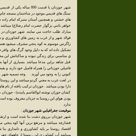
شهر جوزدان با قدمت 800 س
سنگ هاي قديمي موجود در ساختمان مسجد جامع ك
هاي خشتي و همچنين آستان متبركه امام زاده 
خواهر ناتني بزگوار حضرت امام رضا(ع) ميباشد و
فولاد شهر و از غرب به زمين هاي كشاورزي و شه
زاگرس موسوم به كوه پنجي مشرف ميشود هسته او
تشكيل داده اند كه به دليل وجود گرگ هاي وافر 
ي مناسبي براي زندگي نبوده و ساكنانش اين محل
قبل شاهد براين مدعا ميباشد .بسياري از آنها 
فاميلي جوزداني را همراه فاميل خود دارند و بقي
كنوني را به وجود مي آورند. وجه تسميه شهر ج
در لغت عرب به معني گردو ميباشد و اين روستا بع
دارا بودن ميباشد . جوزدان تركيب يافته از نام ه
كشان جوزان نوشته ابوالقاسم پاينده) - جوزدان م
بودن هواي اين روستا به جزدان معروف بوده است 
ندارد.
موقيعت جغرافيايي شهر جوزدان
:
فشارچه ميباشد و مرتفع ترين آنها كوه پنجي 
اقتصاد روستا بر پايه كشاورزي و دامداري ب