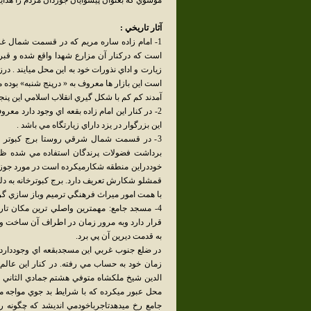
موسوي كه بعنوان پيشوايان جوزدان مردم را هدايت
آثار تاريخي :
1- امام زاده ساره مريم كه در قسمت شمال غرب
است كه دركنار آن مزارع شهدا واقع شده و قبرس
زيارت و اداي نذورات خود به اين محل ميايند . در
است اين بازار ها معروف به « درپنج شنبه» بوده 
آمدند كم كم با شكل گيري انقلاب اسلامي اين پن
2- در كنار اين امام زاده بقعه اي وجود دارد مع
اين بزرگوار در يزد داراي زيارتگاه مي باشد .
3- در قسمت شمال شرقي روستا برج كبوتر خا
برداشت فضولات پرندگان استفاده مي شده ظل
خوددراين منطقه شكارميكرده است در مورد جوزد
با همت امور ميراث فرهنگي ترميم وباز سازي گ
4- مسجد جامع: مهمترين واصلي ترين مكان تار
قرار دارد وبه مرور زمان در اطراف آن ساخت 
به قدمت ديرين آن پي برد.
در ضلع جنوب غربي اين مسجدبقعه اي وجودداردب
زمان خود به حساب مي رفته. در كنار اين عالم
محل عبور ميكرده كه با شرايط بد جوي مواجه 
جامع رخ ميدهدتاجرباخودمي انديشد كه چگونه ر