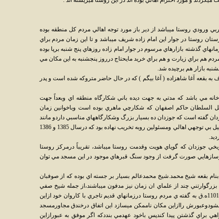
 ميكردند و مورد احترام اهالي بوده اند در اين روستا ميزيسته اند .
ي ورودي روستا ميباشد از دير باز مورد توجه اهالي مردم كل منطقه بوده
تان روستا در جوار اين امام زاده شريف ميباشد و تا اين زمان مردم براي
زمانهاي گذشته بازارهاي مرسوم در جوار امام زاده روزهاي پنج شنبه برپا بوده
مردم هم براي زيارت و هم براي خريد مايحتاج درروز پنجشنبه به اين مكان مي
جشنبه بازار هم برچيده شد.
روف به بقعه آغا شاهزاده ( آغا بيگم ) كه در حال حاضر متروكه شده است و پدر
نه مي باشد كه مدتي به جهت ديده باني شكارگاه منطقه اي وبعداً جهت
 السلطان حاكم اصفهان كه شكارچي ماهري بوده است وباخوانين زمان
ان گفته است كه جوزدان ده بسيار بزرگ وشكارگاههاي مناسبي داردو مانند
قمشلو شكارش تعريف دارد. برج كبوترخانه به دليل بي توجهي اهالي ومسئولين روبه تخريب نهاده بود كه درسال 1385 و 1386
رديد.
يخي جوزدان كه گوياي هويت وقدمت روستا ميباشد، تقريباً درمركز روستا
وسازهايي صورت گرفت از وجود سنگ قبرهاي موجود در اين مسجد مي توان
نام بقعه شيخ محمد.شيخ محمدعالم بسيار بر جسته اي بوده كه از صوفبان
 بزرگوارتني چند از علماي ان زمان نيز مدفون ميباشند،از جمله شيخ صفي
الدين شيخ ملكشاه متوفي هشتم جمادي الثاني 1101ه.ق به گفته ي مردم روستا درزمانهاي قديم تاجري با كاروان خود ازاين
مشودوعبورش راازاين مكان ناممكن ميسازد اين اتفاق درخندق مجاورمسجد
اهي براي گذشتن پيدا كندپس باخود عهدمي بنددكه اگر موفق به عبورازاين