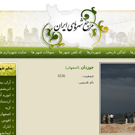
ها
اماکن تاریخی
شهردارها
کد تلفن شهر ها
سوغات شهر ها
سایت شهرداری ها
جوزدان
(اصفهان)
سایر شه
جمعیت :
6536
آران بي
نام قدیمی :
ابريشم
ابوزيد آب
اردستا
اژيه
اصفهان
افوس
انارك
ايمانشه