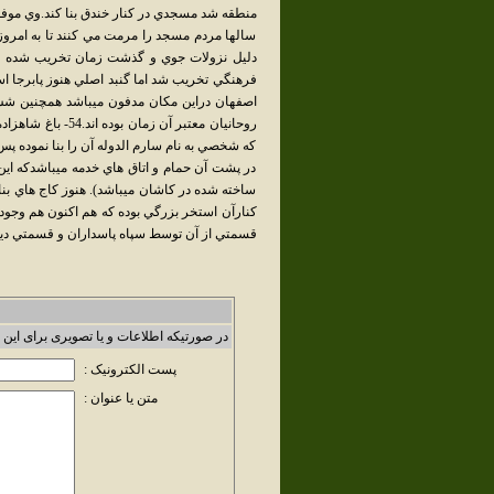
منطقه شد مسجدي در كنار خندق بنا كند.وي موفق ب
سالها مردم مسجد را مرمت مي كنند تا به امروز 
دليل نزولات جوي و گذشت زمان تخريب شده و 
فرهنگي تخريب شد اما گنبد اصلي هنوز پابرجا اس
اصفهان دراين مكان مدفون ميباشد همچنين شش ن
روحانيان معتبر آن 
كه شخصي به نام سارم الدوله آن را بنا نموده پس
در پشت آن حمام و اتاق هاي خدمه ميباشدكه اين 
ساخته شده در كاشان ميباشد). هنوز كاج هاي بنا
كنارآن استخر بزرگي بوده كه هم اكنون هم وجود 
قسمتي از آن توسط سپاه پاسداران و قسمتي ديگ
در صورتیکه اطلاعات و یا تصویری برای این 
پست الکترونیک :
متن یا عنوان :