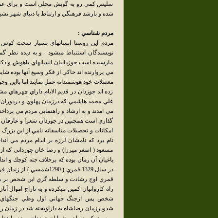
سليس كمي رو به گويش محلي است و براي عموم 
شده و بارشد فرهنگي و ارتباط با دنياي شهر 
مردم شناسي :
مردم اين روستا انسانهاي بسيار سخت كوش ، ب
نويسندگان استنباط ميشود . و به ديده نظر گم
مارسيده است جوزدانيان انسانهاي باهوش و ذكاوت
مي پروارنده اند حاكي از فكر وسيع آنها بوده ش
معضلات خود هوشمندانه عمل نمايند اما بااين وجو
زده اند جوزدان در قديم الايام داراي چهرهاي 
علي محمد هاشمي كه درزمان پهلوي و دردوران خ
مي امدند و به ارشاد و راهنمايي مردم مي پرداخت
گذاري است همچنين در جوزدان شعرا و عارفان بزرگ
امكانات و تحصيلات متاسفانه نامي از اين بزرگ
نام برد كه نامشان لرزه بر اندام مردم مي اندا
مسعود ( اصغر ميرزا) و رضا خان جوزداني كه از 
ياغيان آن زمان بوده كه برخلاف جثه كوچك و ا
قمري اوج رشادت و سلطه گري اين شخص بر مرد
راه كاروانيان كمين ميكرده و به تاراج اموال آن
شخص پس ازجنگ جهاني اول وطي جنگهاي درو
شدودرزمان رضاشاه به داراويخته شد.در زمان رض