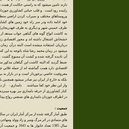
دارند تامين ميشود كه به راستي حكايت از همت ب
زاينده رود است . و قلب حياتي كشاورزي جوزدان
وروستاهاي مختلف و سيراب كردن اراضي منطقه
خود ادامه داده ودر سر راه خود زمين هاي كش
طرف خميني شهر و ديگري به طرف قهدريجان) و
به كاشت انواع گونه هاي گياهي جواب ميدهد از 
خشخاش اشتغال داشته اند و محور اقتصادي زندگي
درباريان استفاده ميشده است البته درآن زمان 
ميشود در زمان محمد رضا شاه باتوجه به اين كه
آن ناديده گرفته شده و كشت آن ممنوع گشت . و
ضبط گرديد كه البته كاشت اين گياهان مذكور م
اقتصادي دارد همت گماشته اند از جمله غلاتي چو
معروفيت خاصي برخوردار است و در بازار به برن
بلكه به خارج از ايران نيز صادر ميشود همچنين ب
واز اين نظر خود كفا ميباشند. دامداري : از دير
كنار كشاورزي از حرفه دامداري نيز بهره ميبرده 
در اطراف جوزدان دامداري هاي صنعتي رواج پيد
جمعيت :
هاي متمادي در اثر مرگ ومير و زاد وولد ومه