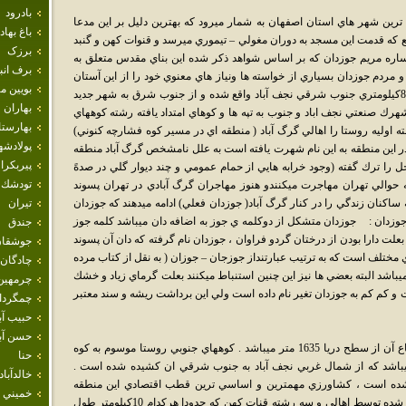
بادرود
اله يكي از قديمي ترين شهر هاي استان اصفهان به شمار ميرود كه بهترين دليل بر اين مدعا
باغ بهاد
ه قدمت اين مسجد به دوران مغولي – تيموري ميرسد و قنوات كهن و گنبد
برزک
ساره مريم جوزدان كه بر اساس شواهد ذكر شده اين بناي مقدس متعلق به
برف انب
 مردم جوزدان بسياري از خواسته ها ونياز هاي معنوي خود را از اين آستان
بويين م
مبارك طلب حاجت مي نمايند. شهر جوزدان در 8كيلومتري جنوب شرقي نجف آباد واقع شده و از جنوب شرق به شهر جديد
بهاران
رك صنعتي نجف اباد و جنوب به تپه ها و كوهاي امتداد يافته رشته كوههاي
بهارست
ليه روستا را اهالي گرگ آباد ( منطقه اي در مسير كوه فشارچه كنوني)
پولادشه
در اين منطقه به اين نام شهرت يافته است به علل نامشخص گرگ آباد منطقه
پيربكرا
 را ترك گفته (وجود خرابه هايي از حمام عمومي و چند ديوار گلي در صدهً
تودشك
به حوالي تهران مهاجرت ميكنندو هنوز مهاجران گرگ آبادي در تهران پسوند
ه ساكنان زندگي را در كنار گرگ آباد( جوزدان فعلي) ادامه ميدهند كه جوزدان
تيران
وزدان : جوزدان متشكل از دوكلمه ي جوز به اضافه دان ميباشد كلمه جوز
جندق
لت دارا بودن از درختان گردو فراوان ، جوزدان نام گرفته كه دان آن پسوند
جوشقان
اي مختلف است كه به ترتيب عبارتنداز جوزجان – جوزان ( به نقل از كتاب مرده
چادگان
يباشد البته بعضي ها نيز اين چنين استنباط ميكنند بعلت گرماي زياد و خشك
چرمهين
و كم كم به جوزدان تغير نام داده است ولي اين برداشت ريشه و سند معتبر
چمگردا
حبيب آب
حسن آبا
شهر جوزدان برروي دشت بنا شده است و ارتفاع آن از سطح دريا 1635 متر ميباشد . كوههاي جنوبي روستا موسوم به كوه
حنا
ميباشد كه از شمال غربي نجف آباد به جنوب شرقي ان كشيده شده است .
خالدآباد
نا شده است ، كشاورزي مهمترين و اساسي ترين قطب اقتصادي اين منطقه
خميني 
ميباشد آب كشاورزي اين روستا از چاههاي حفر شده توسط اهالي و سه رشته قنات كهن كه حدودا هركدام 10كيلومتر طول