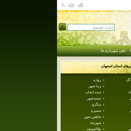
تلفن شهرداری ها
رهای استان
اصفهان
دگل
زواره
زيبا شهر
اد
سده لنجان
ن
سفيدشهر
سگزي
سميرم
شاهين شهر
شهرضا
ر
طالخونچه