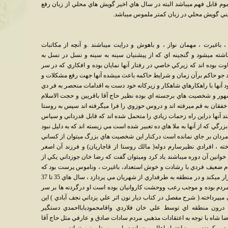
قابل فهم ميباشد البته در سال هاي اخير گويش هاي محلي از زبان رفع
نشيني گويش محلي در زبان كمتر ملموس ميباشد.
اغيرت ، مهمان نواز ، و باهوش و درايت ميباشند .و آنچه از مكاتبات
اشته ميشود و گنجينه اي كه از پيشنيان سينه به سينه و نسل در نسل به
 بوده اند كه زيركي خاصي در رفتار آنها نمايان بوده و افكاري كه در سر
ايد جو حاكم برآن زمان و شرايط حاكمه باعث ميشده آنها جهت رفع مشكلات و
د آنها با راهكارهاي شاهكار و زيركانه خود دست به اقدامات منحصر به فر دي
مشهور و شخصيت هاي برجسته اي بوده نظير حاج آقا باقريين و حجت الاسلام
فقان به قم ميرفته اند و دروس حوزوي را فرا ميگرفته اند سپس به روستا
ند آنها دراين راه زحمات زيادي را متحمل شده اند كه قابل قدرداني و سپاس
ي كه از آنها به ملا هاي ده تعبير شده است مي زيسته اند كه به دليل نبود
 مردان بر جاي نمانده است دركنار اين شخصيت هاي بزرگ ميتوان از كساني
خته ، افرادي نظيرسارم دوله( مالك روستا از قاجاريان) و فرزند آن اصغر
خوانين آن دوره ميباشند ياد كرد وميتوان گفت كه رضا خان جوزداني يكي از
ندام ضعيف فردي با رشادت و خوش استعداد، باغيرت ، وناموس پرست بود كه
در سال 1329 قمري ( 1290شمسي ) از زندان فرار ميكند و در منطقه به طرفداري از شهريان مي پردازد ، سال هاي 35 تا 37
م بوده و موجب رعب ووحشت كاروانيان بوده است او درگردنه ها بر سر
ان ميپرداخته.( شرح مفصل در كتاب ديار نون اثر علي يزداني نجف آبادي ) اين
ن منطقه اي توسط علي خان فلاردي واقامحمودبابااحمدي دستگير
ا شاه با توجه به اعتقادات مذهبي مردم سادات صادق و عارفي مثل حاج آقا