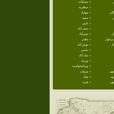
مشكات
منظريه
ان
مهاباد
ميمه
نايين
نجف آباد
ز
نصرآباد
برخوار
نطنز
اد
نوش آباد
نياسر
نيك آباد
ورزنه
ورنامخواست
هر
وزوان
ود
ونك
هر
هرند