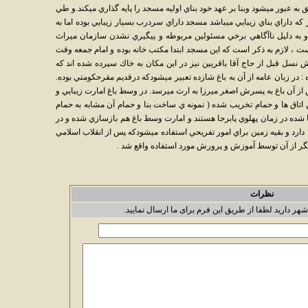
ه عبور ميشود وبنا بر عهد خود بناي اوليه مسجد را پايه گذاري ميكند.و طي
كه داراي بناي زيبايي ميباشد مسجد داراي سردرب بسيار زيبايي بوده اما به
به دليل ناآگاهي برخي مسئولين مربوطه و پيگيري نشدن سازمان ميراث
ت ، لازم به ذكر است كه اين مسجد ابتدا مكتب خانه بوده و امام جمعه وقت
سل قبل از حاج آقا باقريين نيز در اين مكان به خاك سپرده شده اند كه
زمان بوده اند.54- باغ شاهزاده : در زبان عامه از آن به باغ شازده تعبير ميشودكه درقديم مقرحكومتي بوده.
 از آن باغ به پسرش اصغر ميرزا به ارث ميرسد. در وسط باغ امارت زيبايي و
اتاق ها و حمام تخريب شده ( نمونه ي ساخت بنا و حمام آن مشابه به حمام
 شده در زمان پهلوي پابرجا هستند و امارت وسط باغ هم بازسازي شده و در
دارد و بقيه زمين براي امور تفريحي استفاده ميشودكه پس از انقلاب اسلامي
ر از آن توسط آموزش و پرورش مورد استفاده واقع شد .
نظرات
شهر دارید لطفا از طریق این فرم برای ما ارسال نمایید.