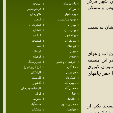
ين شهر مرکز
باغ بهادران
علويجه
فوس و مسکن
برزک
فريدونشهر
برف انبار
فلاورجان
بويين مياندشت
قمصر
بهاران
قهدريجان
ر کاشان به سمت
بهارستان
كاشان
پولادشهر
كركوند
پيربكران
كمشجه
تودشك
كمه
تيران
كوشك
وع آب و هواي
جندق
كوهپايه
در اين منطقه
جوشقان و كامو
كهريزسنگ
وزان کويري
چادگان
گز( گزبرخوار)
ا حفر چاههاي
چرمهين
گلپايگان
چمگردان
گلدشت
حبيب آباد
گلشهر
حسن آباد
گليشادسودرجان
حنا
گوگد
خالدآباد
مباركه
خميني شهر
محمدآباد
سجد يكي از
خوانسار
مشكات
باشكوه ترين