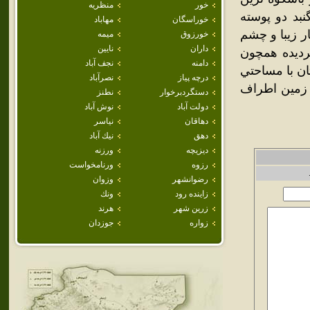
خور
منظريه
نبد دو پوسته
خوراسگان
مهاباد
ر زيبا و چشم
خورزوق
ميمه
داران
نايين
رديده همچون
دامنه
نجف آباد
ن با مساحتي
درچه پياز
نصرآباد
متر از سطح زمين اطراف
دستگردبرخوار
نطنز
دولت آباد
نوش آباد
دهاقان
نياسر
دهق
نيك آباد
ديزيچه
ورزنه
رزوه
ورنامخواست
رضوانشهر
وزوان
زاينده رود
ونك
زرين شهر
هرند
زواره
جوزدان