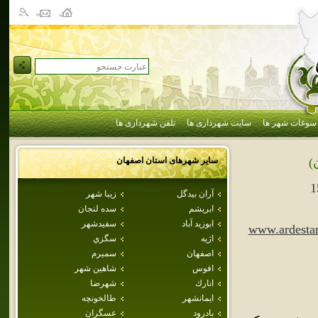
سوغات شهر ها
سایت شهرداری ها
تلفن شهرداری ها
سایر شهرهای استان
اصفهان
)
1
آران بيدگل
زيبا شهر
ابريشم
سده لنجان
ابوزيد آباد
سفيدشهر
www.ardesta
اژيه
سگزي
اصفهان
سميرم
افوس
شاهين شهر
انارك
شهرضا
ايمانشهر
طالخونچه
بادرود
عسگران