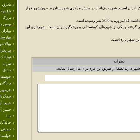
بادرود
مرکز ايران است. شهر برف‌انبار در بخش مرکزي شهرستان فريدون‌شهر قرار
باغ بهاد
برزک
بويين م
ار گرفته و يکي از شهرهاي کوهستاني و برف‌گير ايران است. شهرداري اين
بهاران
بهارست
ين شهر تازه است.
پولادشه
پيربكرا
تودشك
نظرات
تيران
شهر دارید لطفا از طریق این فرم برای ما ارسال نمایید.
جندق
جوشقان
چادگان
چرمهين
چمگردا
حبيب آب
حسن آبا
حنا
خالدآباد
خميني 
خوانسار