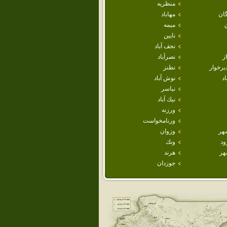
منظريه
ان
مهاباد
ميمه
نايين
نجف آباد
ز
نصرآباد
برخوار
نطنز
اد
نوش آباد
نياسر
نيك آباد
ورزنه
ورنامخواست
هر
وزوان
ود
ونك
هر
هرند
جوزدان