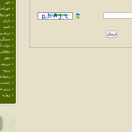
خور
خوراسگ
خورزوق
داران
دامنه
درچه پيا
دستگرد
دولت آب
دهاقان
دهق
ديزيچه
رزوه
رضوانش
زاينده ر
زرين ش
زواره