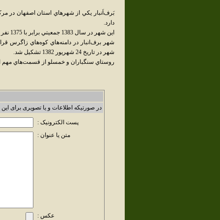
بَرف‌اَنبار يکي از شهرهاي استان اصفهان در 
دارد.
اين شهر در سال 1383 جمعيتي برابر با 1375 نفر داشت که امروزه به 5320 نفر رسيده است.
شهر برف‌انبار در دامنه‌هاي كوه‌هاي زاگرس قر
شهر در تاريخ 24 شهريور 1382 تشکيل شد.
روستاي سنگباران و خمسلو از قسمت‌هاي مهم ا
در صورتیکه اطلاعات و یا تصویری برای این 
پست الکترونیک :
متن یا عنوان :
عکس :