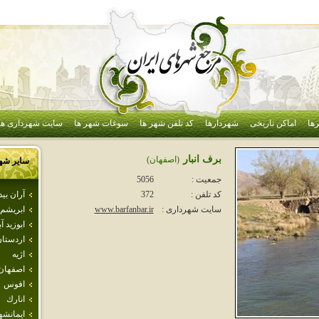
ها
اماکن تاریخی
شهردارها
کد تلفن شهر ها
سوغات شهر ها
سایت شهرداری ها
برف انبار
(اصفهان)
سایر شه
جمعیت :
5056
آران بي
کد تلفن :
372
ابريشم
سایت شهرداری :
www.barfanbar.ir
ابوزيد آب
اردستا
اژيه
اصفهان
افوس
انارك
ايمانشه