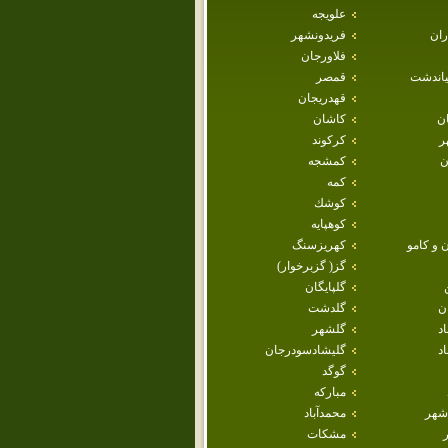
علويجه
ران
فريدونشهر
فلاورجان
ياندشت
قمصر
قهدريجان
ان
كاشان
ر
كركوند
ن
كمشجه
كمه
كوشك
كوهپايه
 و كامو
كهريزسنگ
گز( گزبرخوار)
گلپايگان
ن
گلدشت
اد
گلشهر
د
گليشادسودرجان
گوگد
مباركه
شهر
محمدآباد
مشكات