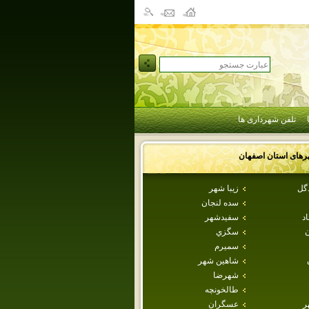
تلفن شهرداری ها
رهای استان
اصفهان
دگل
زيبا شهر
سده لنجان
اد
سفيدشهر
ن
سگزي
سميرم
شاهين شهر
شهرضا
طالخونچه
ر
عسگران