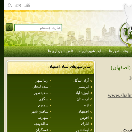
سوغات شهر ها
سایت شهرداری ها
تلفن شهرداری ها
سایر شهرهای استان
اصفهان
(اصفهان)
1
آران بيدگل
زيبا شهر
ابريشم
سده لنجان
ابوزيد آباد
سفيدشهر
www.shahr
اردستان
سگزي
اژيه
سميرم
اصفهان
شاهين شهر
افوس
شهرضا
انارك
طالخونچه
است.
ايمانشهر
عسگران