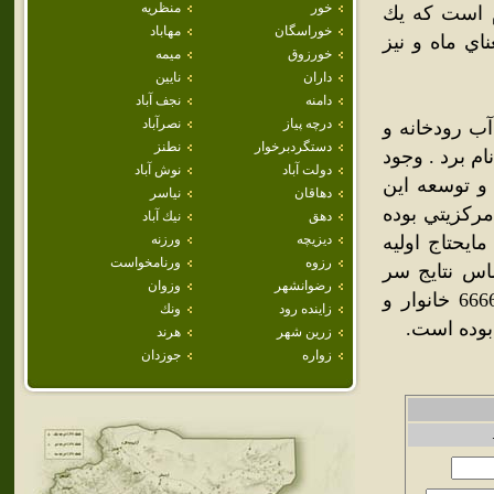
خور
منظريه
م است كه يك
خوراسگان
مهاباد
اي ماه و نيز
خورزوق
ميمه
داران
نايين
دامنه
نجف آباد
درچه پياز
نصرآباد
آب رودخانه و
دستگردبرخوار
نطنز
م برد . وجود
دولت آباد
نوش آباد
ايجاد و توسعه اين
دهاقان
نياسر
مركزيتي بوده
دهق
نيك آباد
ايحتاج اوليه
ديزيچه
ورزنه
رزوه
ورنامخواست
ساس نتايج سر
رضوانشهر
وزوان
شماري نفوس و مسكن سال1385 ،بخش بويين مياندشت داراي 6666 خانوار و
زاينده رود
ونك
زرين شهر
هرند
زواره
جوزدان