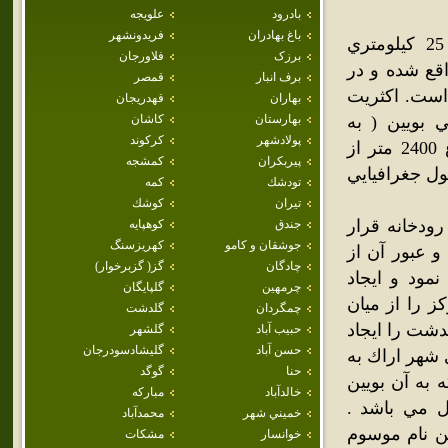
بادرود
علويجه
باغ بهادران
فريدونشهر
بويين مياندشت از جمله شهرهاي شهرستان فريدن ، واقع در 25 كيلومتري
برزک
فلاورجان
قع شده و در
برف انبار
قمصر
است. اكثريت
بهاران
قهدريجان
 بويين ( به
بهارستان
كاشان
پولادشهر
كركوند
مختصات جغرافياي 04/33 عرض و 09/50 طول جغرافيايي و ارتفاع 2400 متر از
پيربكران
كمشجه
مياندشت (مختصات جغرافيايي 05/33 عرض و 09/50 طول جغرافيايي
تودشك
كمه
تيران
كوشك
رودخانه قرار
جندق
كوهپايه
جوشقان و كامو
كهريزسنگ
حداث شاهراه اصفهان ، لرستان ( در سالهاي قبل از 1350 ) و عبور آن از
چادگان
گز( گزبرخوار)
مود و ايجاد
چرمهين
گلپايگان
ز را از ميان
چمگردان
گلدشت
دشت را ايجاد
حبيب آباد
گلشهر
حسن آباد
گليشادسودرجان
ي شهر اراك به
حنا
گوگد
ه به آن بويين
خالدآباد
مباركه
ل مي باشد .
خميني شهر
محمدآباد
ن نام موسوم
خوانسار
مشكات