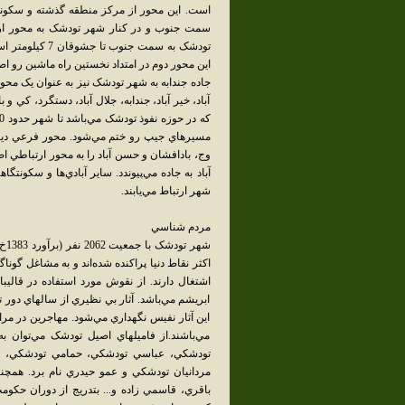
است. اين محور از مرکز منطقه گذشته و سکونتگ
سمت جنوب و در کنار شهر تودشک به محور ار
تودشک به سمت ج
اين محور دوم در امتداد نخستين راه ماشين رو ا
جاده جندابه به شهر تودشک نيز به عنوان يک محو
آباد، خير آباد، جندابه، جلال آباد، دستگرد، کي 
مسيرهاي جيپ رو ختم مي‌شود. محور فرعي ديگ
وج، بادافشان و حسن آباد را به محور ارتباطي اص
آباد به جاده مي‌پيوندد. ساير آبادي‌ها و سکون
شهر ارتباط مي‌يابند.
مردم شناسي
شهر
اکثر نقاط دنيا پراکنده شده‌اند و به مشاغل گو
اشتغال دارند. از نقوش مورد استفاده در قالي
ابريشم مي‌باشد. آثار بي نظيري از سالهاي دور 
اين آثار نفيس نگهداري مي‌شود. مهاجرين در م
مي‌باشند.از فاميلهاي اصيل تودشک مي‌توان
تودشکي، عباسي تودشکي، حمامي تودشکي، ق
مردانيان تودشکي و عمو حيدري نام برد. همچن