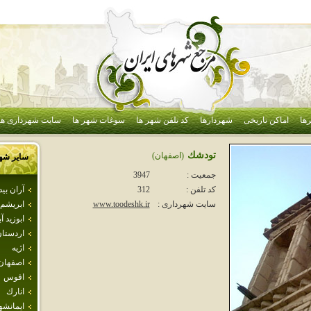
ها
اماکن تاریخی
شهردارها
کد تلفن شهر ها
سوغات شهر ها
سایت شهرداری ها
تودشك
(اصفهان)
سایر شه
جمعیت :
3947
آران بي
کد تلفن :
312
ابريشم
سایت شهرداری :
www.toodeshk.ir
ابوزيد آب
اردستا
اژيه
اصفهان
افوس
انارك
ايمانشه