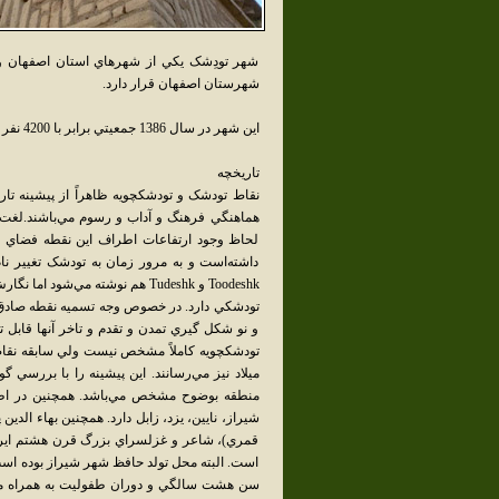
شهر تودِشک يکي از شهرهاي استان اصفهان و
شهرستان اصفهان قرار دارد.
اين شهر در سال 1386 جمعيتي برابر با 4200 نفر داشته‌است.شهرداري اين شهر در سال 1380 خورشيدي تشکيل شد.
تاريخچه
نقاط تودشک و تودشکچويه ظاهراً از پيشينه تار
لحاظ وجود ارتفاعات اطراف اين نقطه فضاي ب
داشته‌است و به مرور زمان به تودشک تغيير نا
تودشکي دارد. در خصوص وجه تسميه نقطه صادق آب
و نو شکل گيري تمدن و تقدم و تاخر آنها قاب
تودشکچويه کاملاً مشخص نيست ولي سابقه نقاط 
ميلاد نيز مي‌رسانند. اين پيشينه را با بررس
منطقه بوضوح مشخص مي‌باشد. همچنين در اطرا
قمري)، شاعر و غزلسراي بزرگ قرن هشتم ايران 
است. البته محل تولد حافظ شهر شيراز بوده است 
سن هشت سالگي و دوران طفوليت به همراه ماد