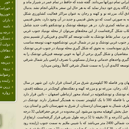
اني تمام دورانها مي‌دانند. گفته شده که حافظ در تمام عمر در شيراز ماند و
خور
دگاه پدري خود ديدار نمايد که به هر حال اين سفر بدلايلي انجام نشد. بدنبال
خوراسگ
 آباد، مزرعه نو و کهنه و رجان به عنوان مراکز فعاليت کشاورزي شکل
خورزوق
ويه به صورتي است که دو بخش قديمي و جديد در آن وجود دارد، بخش قديمي
داران
يدي سابقه کمتري دارد. در هر دونقطه تودشک و تودشکچو بافت جديد شامل
دامنه
لاب شکل گرفته‌است از اين محله‌هاي مي‌توان از محله نوبنياد جنوب غربي
درچه پيا
 برد. ساير نقاط تودشک به علت توسعه کم کالبدي و فيزيکي از تقسيم بندي
دستگرد
ر در جنوب غربي تودشک و نيز در شمال غربي تودشکچويه جهت توسعه مناسب
دولت آب
سازي نموده‌است. به نحوي که شکل گيري محله نوبنياد در جنوب غربي تودشک
دهاقان
 متقاضيان و شکل گيري برخي از آنها به خوبي توسعه فيزيکي تودشک را به
دهق
ري واحدهاي خدماتي و منازل مسکوني با تصرف اراضي باير شمال شرقي
ديزيچه
 توسعه کالبدي آن را به سمت شمال شرقي کاملاً روشن مي‌دارد.
رزوه
رضوانش
زاينده ر
شهرتودشک در بخش کوهپايه از شهرستان اصفهان ودر فاصله 90 کيلومتري شرق مرکز استان قرار دارد. اين شهر در سال
زرين ش
ق آباد، رجان، مزرعه نو و مزرعه کهنه و دهکده‌هاي کوچک‌تر در منطقه (قندي،
زواره
 تودشک و تودشکچوئيه در امتداد محور ارتباطي اصفهان – نائين قرار دارد
وساير نقاط سکونتگاهي در جنوب محور ارتباطي با فاصله 500 تا يک کيلومتر نسبت به همديگر استقرار دارند. تودشک در
ف شمال به شهرستان اردستان، از شرق به شهرستان نائين و استان يزد،
از جنوب به بخش‌هاي جلگه و بن رود و به دهستان جبل بخش کوهپايه محدود مي‌شود. اين محدوده در عرض جغرافيايي 32 درجه
و 23 دقيقه و 32 درجه و 49 دقيقه و طول جغرافيايي 52درجه و 31 دقيقه تا 52 درجه طول شرقي قرار گرفته‌است. ارتفاع از
سطح دريا در سمت جنوبي 1080متر و در قسمت شمالي 2400 متر مي‌باشد که با شيبي ملايم به سمت جنوب (زاينده رود
سرازير مي‌شود. مرکز دهستان شهر تودشک مي‌باشد که در 20 کيلومتري شهر کوهپايه در موقعيت 32 درجه و 42 دقيقه عرض