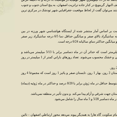
ول شرقي از نصف النهار گرينويچ در کنار جاده ترانزيت اصفهان، به پنج استان جنوب و جنوب
ند مي‌توان گفت از لحاظ موقعيت جغرافيايي شهر تودشک در مرکزي ترين
ست بر اساس آمار منتشر شده از ايستگاه هواشناسي شهر ورزنه در بين
سال‌هاي 1369-1360 ميانگين حداکثر دما 37 درجه سانتيگراد بالاي صفر و ميانگين حداقل دما 6/5 درجه سانتيگراد زير صفر
ميزان بارندگي: متوسط ميزان بارندگي 5/68 ميلي‌متر است که حداثر آن در ماه دسامبر برابر با 5/13 ميليمتر مي‌باشد و
ماههاي ژوئن و ژوئيه و اوت ماههاي بدون بارندگي و خشک محسوب مي‌شوند. تعداد روزهاي باراني کمتر از 1 ميليمتر در روز
تعداد روزهاي باراني بيشتر از 10 ميليمتر در زمستان 2 روز، بهار 1 روز، تابستان صفر و پائيز 1 روز است که مجموعا 4 روز
نم نسبي: متوسط سالانه نم نسبي 7/33 درصد، متوسط حداقل در ماه ژوئن برابر با 8/20 درصد و حداکثر در ماه ژوئيه (ديماه)
تان جهت شرقي و آرام پيدا مي‌کند. و بدون تأثير در منطقه نمي‌باشد.
ام سکونت گاه هارا به همديگر پيوند مي‌دهد محور ارتباطي اصفهان – نائين