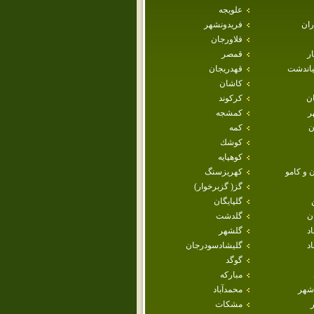
علويجه
ران
فريدونشهر
فلاورجان
ار
قمصر
ياندشت
قهدريجان
كاشان
ان
كركوند
ر
كمشجه
ن
كمه
كوشك
كوهپايه
 و كامو
كهريزسنگ
گز( گزبرخوار)
گلپايگان
ن
گلدشت
اد
گلشهر
د
گليشادسودرجان
گوگد
مباركه
شهر
محمدآباد
مشكات