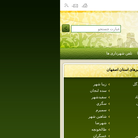
تلفن شهرداری ها
رهای استان
اصفهان
دگل
زيبا شهر
سده لنجان
اد
سفيدشهر
ن
سگزي
سميرم
شاهين شهر
شهرضا
طالخونچه
ر
عسگران