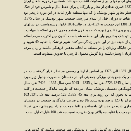
 آب و هوا را براي سکونت انتخاب نموده‌اند. همچنين در دوره اشغال ايران
پس از وقوع جنگ جهاني اول در نيمه اول صفر 1333 قمري تعدادي از تجار و بازرگانان براي حفظ مال و ناموس خود از چنگ
طر تجاوز شهر تودشک را که تنها منطقه داري ثبات در اين دوره تاريخي بود
براي سکونت انتخاب نمودند. سابقه سکونت اين نقاط به دوران قبل از اسلام مي‌رسد. جمعيت شهر تودشک در سال 1375،
3723 نفر در قالب 893 خانوار بوده‌است که در سال 1381 اين جمعيت به 4124 نفر در قالب1031 خانوار رسيده‌است. در سالهاي
ي و يهودي (کليمي) بوده که حدود قرن ششم هجري قمري اسلام با مهاجرت
حي تودشک به تدريج وارد اين منطقه شده‌است. اکنون دين اکثريت مردم اسلام
است و تعداد انگشت شمار از شاخه‌هاي انحرافي از شيعه نيز در اين شهر زندگي مي‌کنند. شهر تودشک با تقديم 40 شهيد و
يتي جايگاه ويژه‌اي را در منطقه به لحاظ مذهبي فرهنگي داشته و زبان مردم
زبان اوستا) داشته و با گويش معمول فارسي تا حدودي متفاوت است.
بررسي جمعيت نقاط سکونتگاهي منطقه از سال 1335 الي 1375 بر اساس آمارهاي رسمي مد نظر قرار گرفته‌است. در
ر يک جمع بندي ويژگي جمعيتي آنها در دهستان به صورت جدول زير مورد
بررسي قرار گرفته‌است. سال 1335 – 4646 نفر، سال 1345-5723 نفر، سال 1355 – 5945 نفر، سال 1365 – 7426 نفر، سال
 نقاط سکونتگاهي دهستان تودشک نشان مي‌دهد که ظريب ماندگار جمعيت در کليه
دوره‌هاي مورد بررسي بالاتراز 100 نفر بوده‌است به نحوي که اين روند براي دهه 45 -1335، 123 درصد، دهه 55-1345، 103
درصد، دهه 65-1355، 125 درصد و دهه 75-1365 برابر با 123 درصد بوده‌است. بالا بودن ضريب ماندگاري جمعيت در دهستان
ي شده در دهستان باقيمانده و ثانيا جمعيت مازاد دوره‌هاي بعدي نيز تا
نايت به بالاتر بودن ضريب، نسبت به عدد 100 قابل تحليل است.
ز مردم محلي به گويش ناييني و تودشکي هم صحبت مي‏کنند که گويش‌هايي