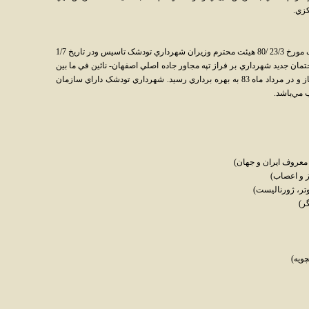
کزي.
به استناد تصويب نامه شماره 1492 / ت 24159 / ک مورخ 23/3 /80 هيئت محترم وزيران شهرداري تودشک تاسيس ودر تاريخ 1/7
ساختمان جديد شهرداري بر فراز تپه مجاور جاده اصلي اصفهان- نائين في ما بين
دو محله تودشک و تودشکچوئيه در سال 1380 آغاز و در مرداد ماه 83 به بهره برداري رسيد. شهرداري تودشک داراي سازمان
 مي‌باشد.
عروف ايران و جهان)
 و اعصاب)
تر، ژورناليست)
ر)
ويه)