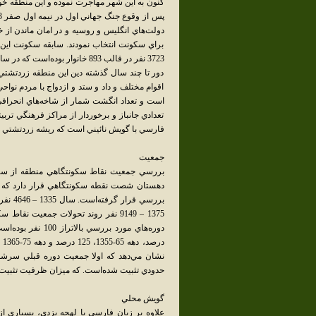
کنون به اين شهر مهاجرت نموده و اين منطقه خوش
دولت‌هاي انگليس و روسيه و در امان ماندن از خ
دور تا چند سال گذشته دين اين منطقه زردتشت
اقوام مختلف و داد و ستد و ازدواج با مردم نوا
تعدادي جانباز و برخوردار از مراکز فرهنگي ترب
فارسي با گويش نائيني است که ريشه زردتشتي (
جمعيت
دهستان شصت نقطه سکونتگاهي قرار دارد که د
1375 – 9149 نفر روند تحولات جمعيت
نشان مي‌دهد که اولا جمعيت دوره قبلي سرشمار
حدودي تثبيت شده‌است. که ميزان ظرفيت تثبيت جمعيت با ع
گويش محلي
علاوه بر زبان فارسي با لهجه يزدي، بسياري ا