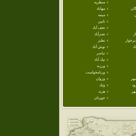
منظريه
ان
مهاباد
ميمه
نايين
نجف آباد
ز
نصرآباد
برخوار
نطنز
اد
نوش آباد
نياسر
نيك آباد
ورزنه
ورنامخواست
هر
وزوان
ود
ونك
هر
هرند
جوزدان