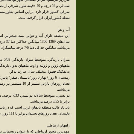
شمالي و 52 درجه و 40 دقيقه ط
شرقي کشور قرار دارد. بر اين اساس بطور مست
نقطه کشور ايران قرار گرفته است.
آب و هوا
اين منطقه داراي آب و هوايي نيمه صحرايي ا
مي‌باشد. ميانگين حداقل دما 7/6 درجه سانتيگراد و ميانگين حداکثر دماي ساليانه 6/24 درجه است.
به تفکيک فصول مختلف سال عبارت‌اند از:
زمستان 6 روز / بهار 6 روز /تابستان صفر / پاييز 2 روز.
مي‌باشد.
برابر با 8/55 درصد مي‌باشد.
باد: باد غالب منطقه بادهاي غربي است که در تابس
يخبندان: تعداد روزهاي يخبندان برابر با 111 روز، در ماه دسامبر 5/28 و 5 ماه سال را شامل مي‌شود.
راههاي ارتباطي
مهم‌ترين محور ارتباطي که با عنوان ريسماني تم