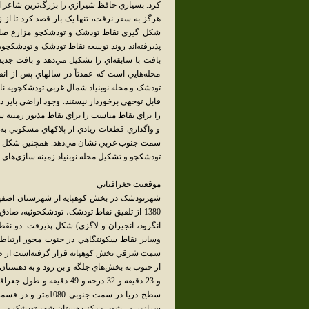
کرد. بسياري حافظ شيرازي را بزرگ‌ترين شاعر اير
هرگز به سفر نرفت، تنها يک بار قصد کرد تا از زا
شکل گيري نقاط تودشک و تودشکچو مزارع صادق
پذيرفته‌اند روند توسعه نقاط تودشک و تودشکچ
بافت با سابقه‌اي را تشکيل مي‌دهد و بافت جد
محله‌هايي است که عمدتاً در سالهاي پس از انق
تودشک و محله نوبنياد شمال غربي تودشکچويه نام
قابل توجهي برخوردار نيستند. وجود اراضي باي
را براي نقاط مناسب را براي نقاط مذبور زمينه 
و واگداري قطعات زيادي از پلاکهاي مسکوني به
سمت جنوب غربي نشان مي‌دهد. همچنين شکل گي
تودشکچو و تشکيل محله نوبنياد زمينه سازي‌هاي
موقعيت جغرافيايي
1380 از تلفيق نقاط تودشک، تودشکچوئيه، صاد
انگرود، انجيران و لاگزي) شکل پذيرفت. دو نقطه
سمت شرقي بخش کوهپايه قرار گرفته‌است از طر