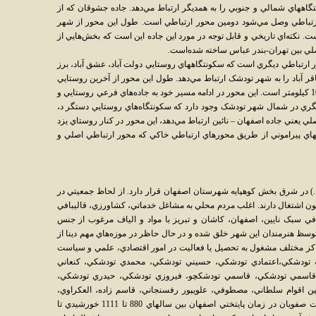
اههاي شمالي و جنوبي را به همديگر ارتباط مي‌دهد. جاده جشوقان که از
تباطي وصل مي‌شود دومين محور ارتباطي است. طول اين محور از شهر
نوب تا جشوقان 7 کيلومتر است. نکته‌اي تاريخي و قابل توجه در مورد اين جاده اين است که بخش‌هايي از
صلي بين تهران-بندر عباس ساخته شده‌است.
ر ارتباطي ديگري است که سکونتگاههاي روستايي دولت آباد، عشق آباد، برز
و باقر آباد را به شهر تودشک ارتباط مي‌دهد. طول اين محور از آخرين روستايي
که در حوزه نفوذ تودشک مي‌باشد تا شهر حدود 10 کيلومتر است. اين محور در ادامه مسير خود به جاده‌هاي فرعي روستايي و
ري در شمال شهر تودشک وجود دارد که سکونتگاه‌هاي روستايي دستگر د،
لي يعني جاده اصفهان – نائين ارتباط مي‌دهد، اين محور در کنار روستاي يزد
تگاههاي پيراموني از طريق محورهاي ارتباطي خاکي که محور ارتباطي اصلي و
 تودشک با جمعيت 2062 نفر (برآورد 1383خ.) در شرق بخش کوهپايه شهرستان اصفهان قرار دارد. از لحاظ جمعيتي در
ناگون اشتغال دارند. اغلب مردم محلي به مشاغل خدماتي، کشاورزي، قاليبافي
بافي سبک نايين، اصفهان، کاشان و تبريز با مواد و الياف مرغوب از جنس
توسظ هنرمندان اين شهر خلق شده و در حال حاظر در موزه‌هاي مهم دينا از
راکز مختلف مشغول به تحصيل يا فعاليت در امور اقتصادي، علمي و سياست
 به تودشکي،اعتمادي تودشکي، حسيني تودشکي، محمدي تودشکي، کنعاني
اسمي تودشکي، قاسمي تودشکچو، فيروزي تودشکي، حيدري تودشکي،
ين اقوام سلطاني، مصطوفي، علويپور رفسنجاني، قاسم زاده، العکراوي،
باقري، قاسمي زاده و... بتدريج از دوران حکومت صفويان در زمان پايتختي اصفهان بين سالهاي 880 تا 1111 خورشيدي تا