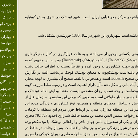
بادرود
باغ بهاد
اقع در مرکز جغرافيايي ايران است. شهر تودشک در شرق بخش کوهپايه
برزک
برف انب
بويين م
بهاران
بهارست
پولادشه
يخي يکساني برخوردار مي‌باشند و به علت قرارگيري در کنار همديگر داري
پيربكرا
هماهنگي فرهنگ و آداب و رسوم مي‌باشند.لغت تودشک (Toudeshk) از کلمه تودشتک (Toudeshtak) بوده به اين مفهوم که به
تيران
ازي جهت کشاورزي به وجود آمده و تقريباً نسبت به اطراف حالت دشت
جندق
م يافته‌است تودشکچويه به معناي تودشک کوچک مي‌باشد. البته در نگارش
جوشقان
Toodeshk و Tudeshk هم نوشته مي‌شود اما نگارش صحيح Toudeshkاست و همخواني با تلفظ صحيح آن بيشتري به لهجه محلي
چادگان
اد، باني و شکل دهنده آن داراي اهميت است و در زمينه نقاط مزرعه کهنه
چرمهين
ل توجه‌است و وجه تسميه رجان مشخص نيست. منشا پيدايش نقاط تودشک و
چمگردا
مذبور بسيار طولاني است به نحوي که برخي اين سابقه را به زمان قبل از
حبيب آب
ي گويش و ساختار معماري منطقه و همچنين نوع کشاورزي و زندگي مردم اين
حسن آبا
ف اين منطقه مدارکي مبني بر ارتباط قوي مردم اين منطقه با کرمان،
حنا
شيراز، نايين، يزد، زابل دارد. همچنين بهاء الدين پدر خواجه شمس الدين محمد بن محمد حافظ شيرازي (حدود 727-792 هجري
خالدآباد
و يکي از سخنوران نامي جهان تاجر و از اهالي تودشک يا تودشکچو بوده
خميني 
و در شيراز زندگي نموده و نيز وفات يافته‌است. پس از وفات پدر حافظ در
خوانسار
رش به شيراز مهاجرت نمود و نزد خانواده مادري دوران کودکي را سپري