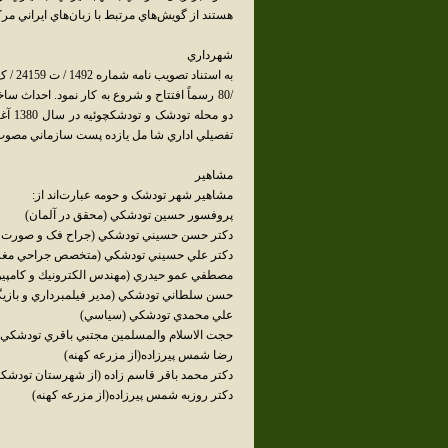
هستند از گويش‌هاي مرتبط با زبان‌هاي ايراني مر
شهرداري
/80 رسماً افتتاح و شروع به کار نمود. احداث 
تفصيلي اداري شا مل يازده پست سازماني مصوب
مشاهير
مشاهير شهر تودشک و حومه عبارت‌اند از:
پروفسور حسين تودشکي (محقق در آلمان)
دکتر حسن حسيني تودشکي (جراح فک و صورت م
دکتر علي حسيني تودشکي (متخصص جراحي مغز
مصطفي عمو حيدري (مهندس الكترونيك و كامپيو
حسن سلطاني تودشکي (مدير فيلمبرداري و بازيگ
علي محمدي تودشکي (سياسي)
حجت الاسلام والمسلمين مجتبي باقري تودشکي
رضا شمس پيرزاده(از مزرعه کهنه)
دکتر محمد باقر قاسم زاده (از شهرستان تودشکچ
دکتر روزبه شمس پيرزاده(از مزرعه کهنه)