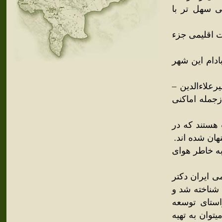
 سهل تر با
لحاظ خصوصیات اقلیمی جزء
دام این شهر
رعلاءالدین –
زجمله اماکنی
هستند که در
هان شده اند.
 می آیدو به خاطر هوای
 ایران دکتر
 شناخته شد و
استای توسعه
وان به تهیه