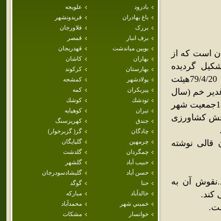
بادرود
علويجه
باغ بهادران
فريدونشهر
برزک
فلاورجان
برف انبار
قمصر
بويين مياندشت
قهدريجان
ن است که از
بهاران
كاشان
کیل گردیده
بهارستان
كركوند
است.درسال 1379طی مصوبه شماره /15288ت 21357ک مورخ 79/4/20هیئت
پولادشهر
كمشجه
پيربكران
كمه
صادف با شب عید غدیر خم (سال
تودشك
كوشك
مولا علی ع ) افتتاح گردید. برابر سرشماری نفوس ومسکن سال 1385جمعیت شهر
تيران
كوهپايه
این شهررا بخش کشاورزی
جندق
كهريزسنگ
چادگان
گز( گزبرخوار)
 قالی نوشته
چرمهين
گلپايگان
چمگردان
گلدشت
حبيب آباد
گلشهر
حسن آباد
گليشادسودرجان
نقوش آن به
حنا
گوگد
 کند.
خالدآباد
مباركه
خميني شهر
محمدآباد
ت.
خوانسار
مشكات