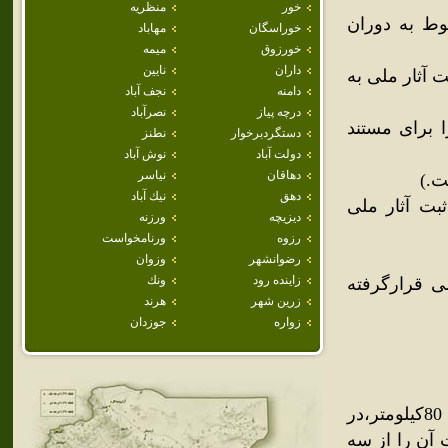
خور
منظريه
وط به دوران
خوراسگان
مهاباد
خورزوق
ميمه
داران
نايين
حسن کر که در سال 1388 درفهرست آثار ملی به
دامنه
نجف آباد
درچه پياز
نصرآباد
ا برای مستند
دستگردبرخوار
نطنز
دولت آباد
نوش آباد
دهاقان
نياسر
دهق
نيك آباد
بت آثار ملی
ديزيچه
ورزنه
رزوه
ورنامخواست
رضوانشهر
وزوان
زاينده رود
ونك
ی قرارگرفته
زرين شهر
هرند
زواره
جوزدان
فاصله شهر تا مرکز استان اصفهان 120کیلومتر،تا مرکز شهرستان 80کیلومتر،در
 آن را از سه