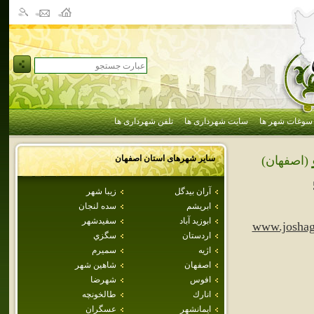
سوغات شهر ها
سایت شهرداری ها
تلفن شهرداری ها
سایر شهرهای استان
اصفهان
(اصفهان)
آران بيدگل
زيبا شهر
ابريشم
سده لنجان
ابوزيد آباد
سفيدشهر
www.joshag
اردستان
سگزي
اژيه
سميرم
اصفهان
شاهين شهر
افوس
شهرضا
انارك
طالخونچه
ايمانشهر
عسگران