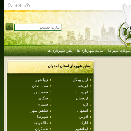
سوغات شهر ها
سایت شهرداری ها
تلفن شهرداری ها
سایر شهرهای استان
اصفهان
آران بيدگل
زيبا شهر
ابريشم
سده لنجان
ابوزيد آباد
سفيدشهر
اردستان
سگزي
اژيه
سميرم
اصفهان
شاهين شهر
افوس
شهرضا
انارك
طالخونچه
ايمانشهر
عسگران