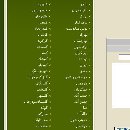
بادرود
علويجه
باغ بهادران
فريدونشهر
برزک
فلاورجان
برف انبار
قمصر
بويين مياندشت
قهدريجان
بهاران
كاشان
بهارستان
كركوند
پولادشهر
كمشجه
پيربكران
كمه
تودشك
كوشك
تيران
كوهپايه
جندق
كهريزسنگ
جوشقان و كامو
گز( گزبرخوار)
چرمهين
گلپايگان
چمگردان
گلدشت
حبيب آباد
گلشهر
حسن آباد
گليشادسودرجان
حنا
گوگد
خالدآباد
مباركه
خميني شهر
محمدآباد
خوانسار
مشكات