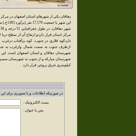
دِهاقان يکي از شهرهاي استان اصفهان در مرکز 
اين شهر با جمعيت 17,170 نفر (برآورد 1383خ.) مرکز شهرستان دهاقان است.
داردکوه قلاري در جنوب، کوه برآفتاب درغرب
ازظرف جنوب به سمت شمال وازغرب به شرق 
شهرستان دهاقان و استان اصفهان است. اين 
کيلومتري شرق بروجن قرار دارد.
در صورتیکه اطلاعات و یا تصویری برای این 
پست الکترونیک :
متن یا عنوان :