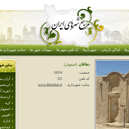
ها
اماکن تاریخی
شهردارها
کد تلفن شهر ها
سوغات شهر ها
سایت شهرداری ها
دهاقان
(اصفهان)
سایر شه
جمعیت :
16934
آران بي
کد تلفن :
322
ابريشم
سایت شهرداری :
www.dehaghan.ir
ابوزيد آب
اردستا
اژيه
اصفهان
افوس
انارك
ايمانشه