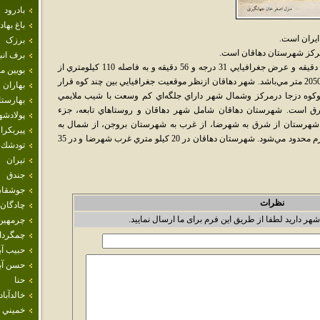
بادرود
باغ بهاد
ايران است.
برزک
برف انب
شهر دهاقان، در طول جغرافيايي 51 درجه و 39 دقيقه و عرض جغرافيايي 31 درجه و 56 دقيقه و به فاصله 110 کيلومتري از
بويين م
مرکز استان قرار داردو ارتفاع آن از سطح دريا 2050 متر مي‌باشد. شهر دهاقان ازنظر موقعيت جغرافيايي بين چند کوه قرار
بهاران
 وکوه دزجا درمرکز وشمال شهر داراي جلگه‌اي کم وسعت با شيب ملايمي
بهارست
است. شهرستان دهاقان شامل شهر دهاقان و روستاهاي تابعه، جزء
پولادشه
شهرستان از شرق به شهرضا، از غرب به شهرستان بروجن، از شمال به
پيربكرا
شهرستان مبارکه و از جنوب به شهرستان سميرم محدود مي‌شود. شهرستان دهاقان در 20 کيلو متري غرب شهرضا و در 35
تودشك
تيران
جندق
جوشقان
نظرات
چادگان
شهر دارید لطفا از طریق این فرم برای ما ارسال نمایید.
چرمهين
چمگردا
حبيب آب
حسن آبا
حنا
خالدآباد
خميني 