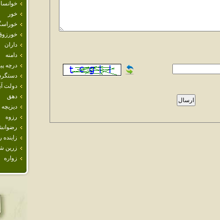
خوانسار
خور
خوراسگ
خورزوق
داران
دامنه
درچه پيا
دستگرد
دولت آب
دهق
ديزيچه
رزوه
رضوانش
زاينده ر
زرين ش
زواره