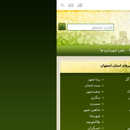
تلفن شهرداری ها
رهای استان
اصفهان
دگل
زيبا شهر
سده لنجان
اد
سفيدشهر
ن
سگزي
سميرم
شاهين شهر
شهرضا
طالخونچه
ر
عسگران