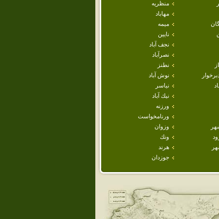
منظريه
مهاباد
ان
ميمه
نايين
نجف آباد
نصرآباد
ز
نطنز
برخوار
نوش آباد
اد
نياسر
نيك آباد
ورزنه
ورنامخواست
هر
وزوان
ود
ونك
هر
هرند
جوزدان