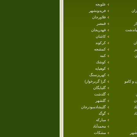
علويجه
ران
فريدونشهر
فلاورجان
ار
قمصر
ياندشت
قهدريجان
كاشان
ان
كركوند
ر
كمشجه
ن
كمه
كوشك
كوهپايه
كهريزسنگ
 و كامو
گز( گزبرخوار)
گلپايگان
گلدشت
ن
گلشهر
اد
گليشادسودرجان
د
گوگد
مباركه
محمدآباد
شهر
مشكات