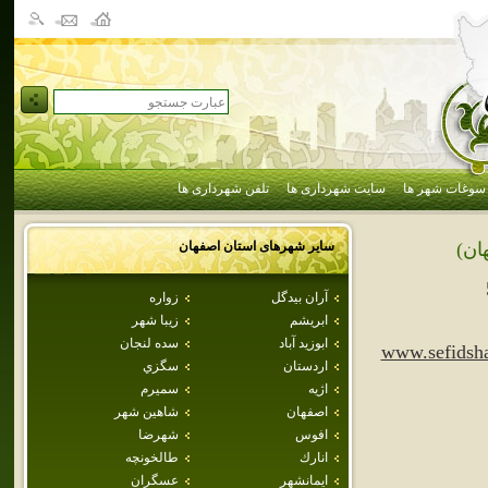
سوغات شهر ها
سایت شهرداری ها
تلفن شهرداری ها
سایر شهرهای استان
اصفهان
ان)
آران بيدگل
زواره
ابريشم
زيبا شهر
ابوزيد آباد
سده لنجان
www.sefidsha
اردستان
سگزي
اژيه
سميرم
اصفهان
شاهين شهر
افوس
شهرضا
انارك
طالخونچه
ايمانشهر
عسگران