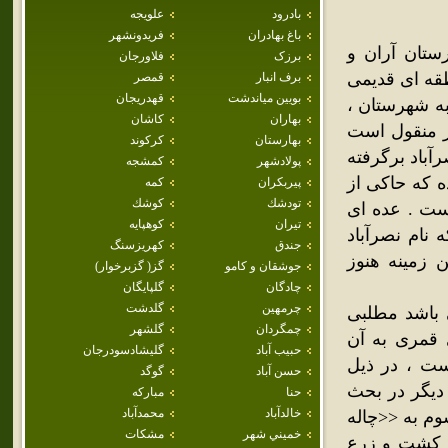
بادرود
علويجه
باغ بهادران
فريدونشهر
ستان آران و
برزک
فلاورجان
قه ای قدیمی
برف انبار
قمصر
بويين مياندشت
قهدريجان
ان و بیدگل به شهرستان ،
بهاران
كاشان
ر منقول است
بهارستان
كركوند
آباد برگرفته
پولادشهر
كمشجه
 که حاکی از
پيربكران
كمه
تودشك
كوشك
ست . عده ای
تيران
كوهپايه
نام نصرآباد
جندق
كهريزسنگ
 زمینه هنوز
جوشقان و كامو
گز( گزبرخوار)
چادگان
گلپايگان
چرمهين
گلدشت
 باشد مطلبی
چمگردان
گلشهر
م از حسن بن قمی در سال 378 هجری قمری به آن
حبيب آباد
گليشادسودرجان
 نوشته شده است ، در ذیل
حسن آباد
گوگد
 دیگر در بحث
حنا
مباركه
خالدآباد
محمدآباد
م به <<چاله
خميني شهر
مشكات
 کشت و زرع