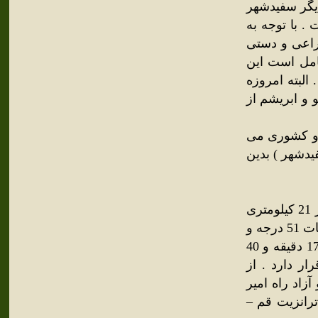
یگر سفیدشهر
. با توجه به
راعی و دستی
تامل است این
البته امروزه
 و ابریشم از
ی و کشوری می
یدشهر ) بدین
سفیدشهر در 21 کیلومتری شمال غربی شهرستان آرا ن و بیدگل و در 21 کیلومتری
شمال غربی شهرستان کاشان قرار گرفته است . این شهر در مختصات 51 درجه و
21 دقیقه و 10 ثانیه طول شرقی نصف النهار گرینویچ و 34 درجه و 17 دقیقه و 40
ر دارد . از
زاد راه امیر
ترانزیت قم –