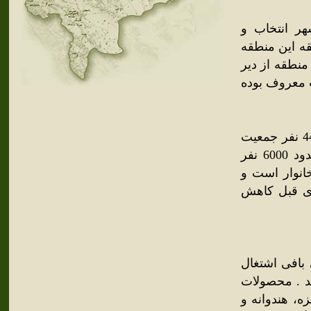
ر انتخاب و
قه این منطقه
 منطقه از دیر
 معروف بوده
با توجه به سرشماری جمعیت تا اسفندماه سال 1378 شهر حدود 4417 نفر جمعیت
داشته که بر اساس سرشماری جدید در سال 1385 این رقم به حدود 6000 نفر
ست . بر اساس این آمار جمعیت شهر مشتمل بر 1004 خانوار است و
بت به سالهای قبل کاهش
بافی اشتغال
ند . محصولات
ه، هندوانه و