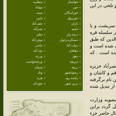
خوانسار
منظريه
 تلخی در این
خور
مهاباد
خوراسگان
ميمه
خورزوق
نايين
داران
نجف آباد
 سربشت و یا
دامنه
نصرآباد
ز سلسله قره
درچه پياز
نطنز
عمادالدین که طبق
دستگردبرخوار
نوش آباد
ن شده است و
دولت آباد
نياسر
دهاقان
نيك آباد
ده است . که
دهق
ورزنه
ديزيچه
ورنامخواست
صرآباد خربزه
رزوه
وزوان
م و کاشان و
رضوانشهر
ونك
زاينده رود
هرند
 نام برگرفته
زرين شهر
جوزدان
ز تبدیل شده
اضر نام کنونی در تقسیمات جدید شهری در سال 1381 مصوبه وزارت
ل گردد براین
حال حاضر جزء