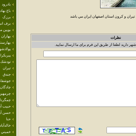
بادرود
باغ بهاد
ان و کرون استان اصفهان ايران مي باشد
برزک
برف انب
بويين م
بهاران
نظرات
بهارست
شهر دارید لطفا از طریق این فرم برای ما ارسال نمایید.
پولادشه
پيربكرا
تودشك
تيران
جندق
جوشقان
چادگان
چرمهين
چمگردا
حبيب آب
حسن آبا
حنا
خالدآباد
خميني 