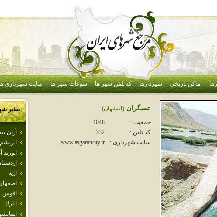
ها
اماکن تاریخی
شهردارها
کد تلفن شهر ها
سوغات شهر ها
سایت شهرداری ها
عسگران
(اصفهان)
سایر شه
جمعیت :
4048
آران بي
کد تلفن :
332
ابريشم
سایت شهرداری :
www.asgarancity.ir
ابوزيد آب
اردستا
اژيه
اصفهان
افوس
انارك
ايمانشه