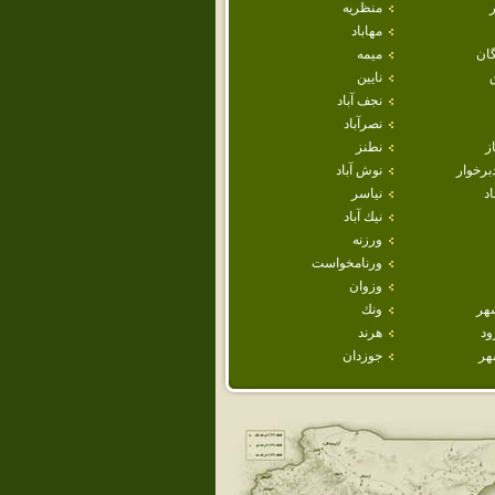
منظريه
مهاباد
ان
ميمه
نايين
نجف آباد
نصرآباد
ز
نطنز
برخوار
نوش آباد
اد
نياسر
نيك آباد
ورزنه
ورنامخواست
وزوان
هر
ونك
ود
هرند
هر
جوزدان