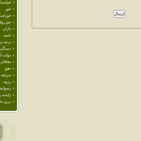
خوانسار
خور
خوراسگ
خورزوق
داران
دامنه
درچه پيا
دستگرد
دولت آب
دهاقان
دهق
ديزيچه
رزوه
رضوانش
زاينده ر
زرين ش