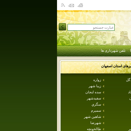
تلفن شهرداری ها
رهای استان
اصفهان
دگل
زواره
زيبا شهر
اد
سده لنجان
ن
سفيدشهر
سگزي
سميرم
شاهين شهر
شهرضا
ر
طالخونچه