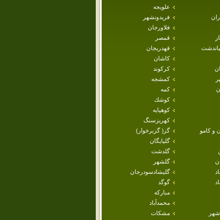
علويجه
ران
فريدونشهر
فلاورجان
ار
قمصر
ياندشت
قهدريجان
كاشان
ان
كركوند
ر
كمشجه
ن
كمه
كوشك
كوهپايه
كهريزسنگ
 و كامو
گز( گزبرخوار)
گلپايگان
گلدشت
ن
گلشهر
اد
گليشادسودرجان
د
گوگد
مباركه
محمدآباد
شهر
مشكات