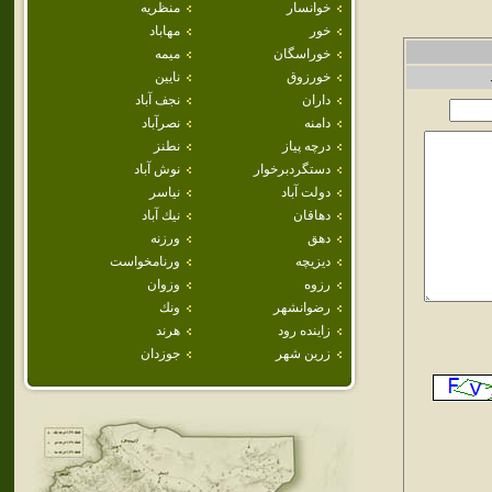
خوانسار
منظريه
خور
مهاباد
خوراسگان
ميمه
خورزوق
نايين
داران
نجف آباد
دامنه
نصرآباد
درچه پياز
نطنز
دستگردبرخوار
نوش آباد
دولت آباد
نياسر
دهاقان
نيك آباد
دهق
ورزنه
ديزيچه
ورنامخواست
رزوه
وزوان
رضوانشهر
ونك
زاينده رود
هرند
زرين شهر
جوزدان