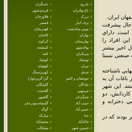
بادرود
عسگران
باغ بهادران
فريدونشهر
ان ايران.
برزک
فلاورجان
برف انبار
قمصر
حال پيشرفت
بويين مياندشت
قهدريجان
 است. داراي
بهاران
كاشان
آمار سال 85) که اکثريت اين افراد را
بهارستان
كركوند
 اخير بيشتر
پولادشهر
كمشجه
پيربكران
كمه
 صنعتي نسبتا
تودشك
كوشك
تيران
كوهپايه
هايي ناشناخته
جندق
كهريزسنگ
 باغات آن به
جوشقان و كامو
گز( گزبرخوار)
چادگان
گلپايگان
تند. اين شهر
چرمهين
گلدشت
کاردانش، دو
چمگردان
گلشهر
ي دخترانه و
حبيب آباد
گليشادسودرجان
حسن آباد
گوگد
حنا
مباركه
بودند که در
خالدآباد
محمدآباد
خميني شهر
مشكات