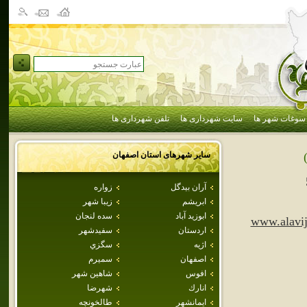
سوغات شهر ها
سایت شهرداری ها
تلفن شهرداری ها
سایر شهرهای استان
اصفهان
آران بيدگل
زواره
ابريشم
زيبا شهر
ابوزيد آباد
سده لنجان
www.alavij
اردستان
سفيدشهر
اژيه
سگزي
اصفهان
سميرم
افوس
شاهين شهر
انارك
شهرضا
ايمانشهر
طالخونچه