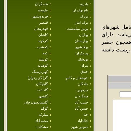
بادرود
عسگران
باغ بهادران
علويجه
برزک
فريدونشهر
برف انبار
قمصر
امل شهرهاي
بويين مياندشت
قهدريجان
ي‌باشد. داراي
بهاران
كاشان
بهارستان
كركوند
همچون جعفر
پولادشهر
كمشجه
 زيست داشته
پيربكران
كمه
تودشك
كوشك
تيران
كوهپايه
جندق
كهريزسنگ
جوشقان و كامو
گز( گزبرخوار)
چادگان
گلپايگان
چرمهين
گلدشت
چمگردان
گلشهر
حبيب آباد
گليشادسودرجان
حسن آباد
گوگد
حنا
مباركه
خالدآباد
محمدآباد
خميني شهر
مشكات