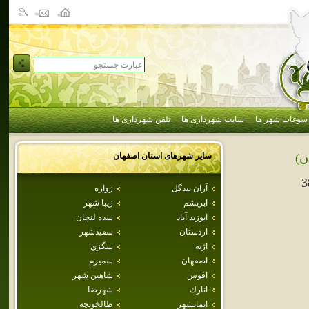
سوغات شهر ها
سایت شهرداری ها
تلفن شهرداری ها
سایر شهرهای استان
اصفهان
ن)
3
آران بيدگل
زواره
ابريشم
زيبا شهر
ابوزيد آباد
سده لنجان
اردستان
سفيدشهر
اژيه
سگزي
اصفهان
سميرم
افوس
شاهين شهر
انارك
شهرضا
ايمانشهر
طالخونچه