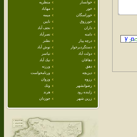
خوانسار
منظريه
خور
مهاباد
خوراسگان
ميمه
خورزوق
نايين
داران
نجف آباد
دامنه
نصرآباد
درچه پياز
نطنز
دستگردبرخوار
نوش آباد
دولت آباد
نياسر
دهاقان
نيك آباد
دهق
ورزنه
ديزيچه
ورنامخواست
رزوه
وزوان
رضوانشهر
ونك
زاينده رود
هرند
زرين شهر
جوزدان