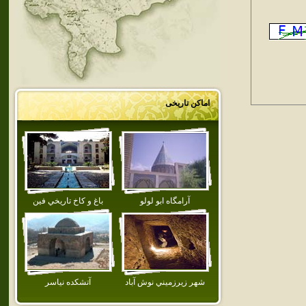
اماکن تاریخی
آرامگاه ابو لولو
باغ و كاخ تاريخي فين
شهر زيرزميني نوش آباد
آتشكده نياسر