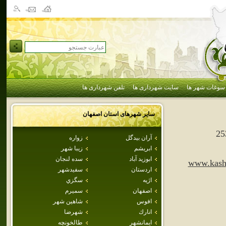
سوغات شهر ها
سایت شهرداری ها
تلفن شهرداری ها
سایر شهرهای استان
اصفهان
25
آران بيدگل
زواره
ابريشم
زيبا شهر
ابوزيد آباد
سده لنجان
www.kasha
اردستان
سفيدشهر
اژيه
سگزي
اصفهان
سميرم
افوس
شاهين شهر
انارك
شهرضا
ايمانشهر
طالخونچه