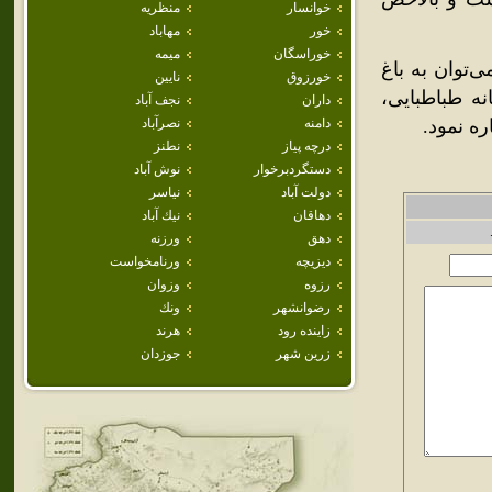
خوانسار
منظريه
خور
مهاباد
خوراسگان
ميمه
ی‌توان به باغ
خورزوق
نايين
نه طباطبایی،
داران
نجف آباد
ه نمود.
دامنه
نصرآباد
درچه پياز
نطنز
دستگردبرخوار
نوش آباد
دولت آباد
نياسر
دهاقان
نيك آباد
دهق
ورزنه
ديزيچه
ورنامخواست
رزوه
وزوان
رضوانشهر
ونك
زاينده رود
هرند
زرين شهر
جوزدان