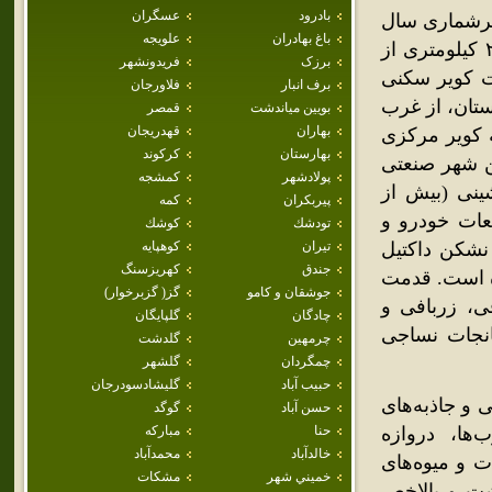
بادرود
عسگران
رشماری سال
باغ بهادران
علويجه
۱۳۸۵ مرکز آمار ایران برابر با ۲۴۸٬۷۸۹ نفر بوده که در فاصله ۲۷۰ کیلومتری از
برزک
فريدونشهر
ت کویر سکنی
برف انبار
فلاورجان
ستان، از غرب
بويين مياندشت
قمصر
بهاران
قهدريجان
 کویر مرکزی
بهارستان
كركوند
ن شهر صنعتی
پولادشهر
كمشجه
ینی (بیش از
پيربكران
كمه
طعات خودرو و
تودشك
كوشك
وله های نشکن داکتیل
تيران
كوهپايه
جندق
كهريزسنگ
ده است. قدمت
جوشقان و كامو
گز( گزبرخوار)
ی، زربافی و
چادگان
گلپايگان
انجات نساجی
چرمهين
گلدشت
چمگردان
گلشهر
حبيب آباد
گليشادسودرجان
 و جاذبه‌های
حسن آباد
گوگد
ها، دروازه
حنا
مباركه
خالدآباد
محمدآباد
ت و میوه‌های
خميني شهر
مشكات
شت و بالاخص