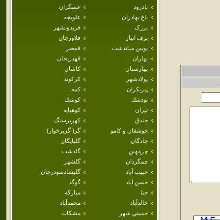
بادرود
عسگران
باغ بهادران
علويجه
برزک
فريدونشهر
برف انبار
فلاورجان
بويين مياندشت
قمصر
بهاران
قهدريجان
بهارستان
كاشان
پولادشهر
كركوند
پيربكران
كمه
تودشك
كوشك
تيران
كوهپايه
جندق
كهريزسنگ
جوشقان و كامو
گز( گزبرخوار)
چادگان
گلپايگان
چرمهين
گلدشت
چمگردان
گلشهر
حبيب آباد
گليشادسودرجان
حسن آباد
گوگد
حنا
مباركه
خالدآباد
محمدآباد
خميني شهر
مشكات