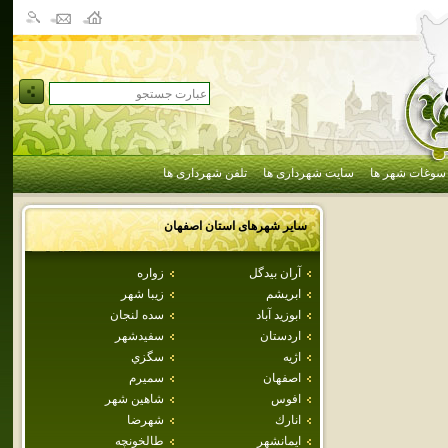
سوغات شهر ها
سایت شهرداری ها
تلفن شهرداری ها
سایر شهرهای استان
اصفهان
آران بيدگل
زواره
ابريشم
زيبا شهر
ابوزيد آباد
سده لنجان
اردستان
سفيدشهر
اژيه
سگزي
اصفهان
سميرم
افوس
شاهين شهر
انارك
شهرضا
ايمانشهر
طالخونچه