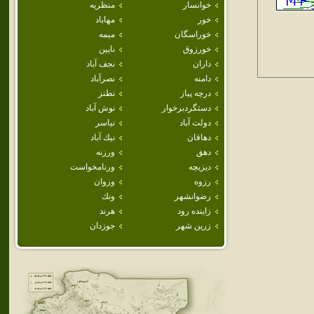
خوانسار
منظريه
خور
مهاباد
خوراسگان
ميمه
خورزوق
نايين
داران
نجف آباد
دامنه
نصرآباد
درچه پياز
نطنز
دستگردبرخوار
نوش آباد
دولت آباد
نياسر
دهاقان
نيك آباد
دهق
ورزنه
ديزيچه
ورنامخواست
رزوه
وزوان
رضوانشهر
ونك
زاينده رود
هرند
زرين شهر
جوزدان