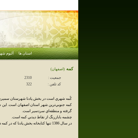
استان ها
آلبوم شهر
كمه
(اصفهان)
جمعیت :
2310
کد تلفن :
322
کُمه شهري است در بخش پادنا شهرستان سميرم 
کمه جنوبي‌ترين شهر استان اصفهان است. اين شهر 
گرفته و منطقه‌اي سردسير است.
چشمه بابازرنگ از نقاط ديدني کمه است.
در سال 1386 تنها کتابخانه بخش پادنا که در کمه داير بود به علت مشکلات مالي تعطيل شد.