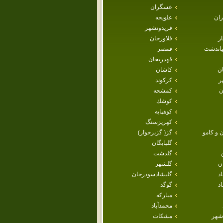
عسگران
ران
علويجه
فريدونشهر
ار
فلاورجان
ياندشت
قمصر
قهدريجان
ان
كاشان
ر
كركوند
ن
كمشجه
كوشك
كوهپايه
كهريزسنگ
 و كامو
گز( گزبرخوار)
گلپايگان
گلدشت
ن
گلشهر
اد
گليشادسودرجان
د
گوگد
مباركه
محمدآباد
شهر
مشكات