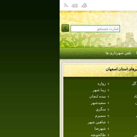
تلفن شهرداری ها
رهای استان
اصفهان
دگل
زواره
زيبا شهر
اد
سده لنجان
ن
سفيدشهر
سگزي
سميرم
شاهين شهر
شهرضا
ر
طالخونچه