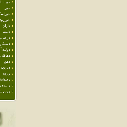
خوانسار
خور
خوراسگ
خورزوق
داران
دامنه
درچه پيا
دستگرد
دولت آب
دهاقان
دهق
ديزيچه
رزوه
رضوانش
زاينده ر
زرين ش