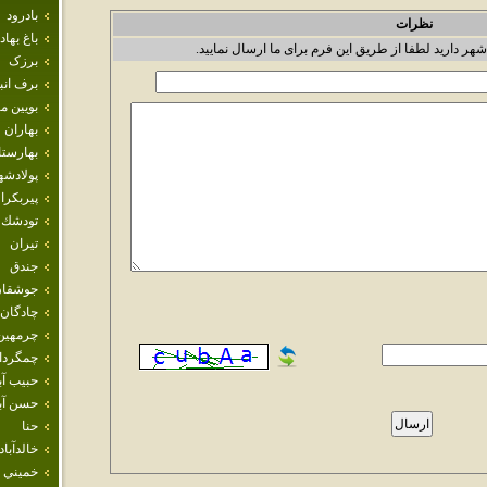
بادرود
نظرات
باغ بهاد
شهر دارید لطفا از طریق این فرم برای ما ارسال نمایید.
برزک
برف انب
بويين م
بهاران
بهارست
پولادشه
پيربكرا
تودشك
تيران
جندق
جوشقان
چادگان
چرمهين
چمگردا
حبيب آب
حسن آبا
حنا
خالدآباد
خميني 