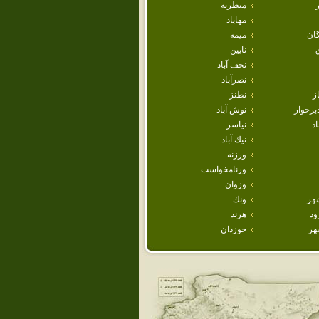
منظريه
مهاباد
ان
ميمه
نايين
نجف آباد
نصرآباد
ز
نطنز
برخوار
نوش آباد
اد
نياسر
نيك آباد
ورزنه
ورنامخواست
وزوان
هر
ونك
ود
هرند
هر
جوزدان