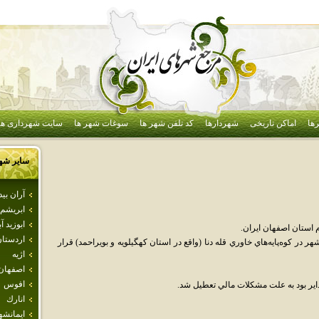
ها
اماکن تاریخی
شهردارها
کد تلفن شهر ها
سوغات شهر ها
سایت شهرداری ها
سایر شه
آران بي
ابريشم
ابوزيد آب
استان اصفهان ايران.
اردستا
در کوه‌پايه‌هاي خاوري قله دنا (واقع در استان کهگيلويه و بويراحمد) قرار
اژيه
اصفهان
افوس
انارك
ايمانشه