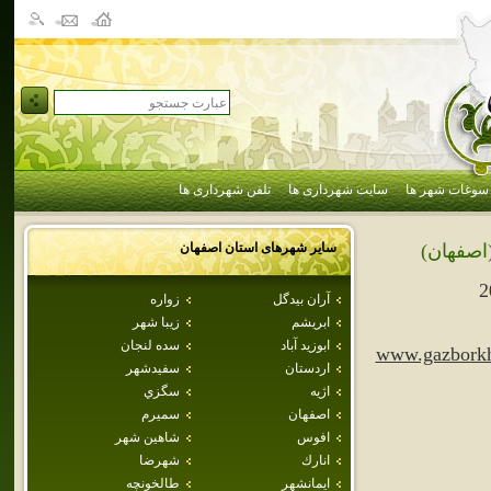
سوغات شهر ها
سایت شهرداری ها
تلفن شهرداری ها
سایر شهرهای استان
اصفهان
اصفهان)
2
آران بيدگل
زواره
ابريشم
زيبا شهر
ابوزيد آباد
سده لنجان
www.gazborkh
اردستان
سفيدشهر
اژيه
سگزي
اصفهان
سميرم
افوس
شاهين شهر
انارك
شهرضا
ايمانشهر
طالخونچه