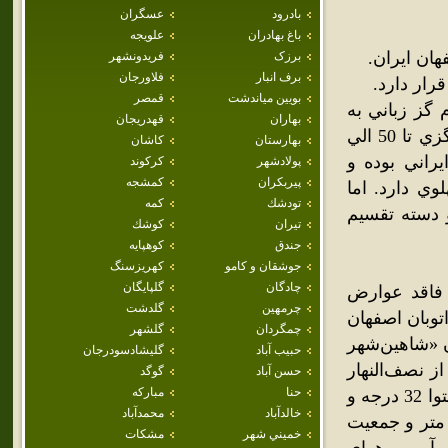
بادرود
عسگران
باغ بهادران
علويجه
ان ايران.
برزک
فريدونشهر
برف انبار
فلاورجان
ار دارد.
بويين مياندشت
قمصر
 گز زباني به
بهاران
قهدريجان
نام گزي دارند که اين زبان در حال حاضر رو به نابودي است. زبان گزي تا 50 الي
بهارستان
كاشان
يراني بوده و
پولادشهر
كركوند
پيربكران
كمشجه
وي دارد. اما
تودشك
كمه
و دسته تقسيم
تيران
كوشك
جندق
كوهپايه
جوشقان و كامو
كهريزسنگ
چادگان
گلپايگان
فاقد عوارض
چرمهين
گلدشت
 و کنار اتوبان اصفهان
چمگردان
گلشهر
 «شاهین‌شهر
حبيب آباد
گليشادسودرجان
 نصف‌النهار
حسن آباد
گوگد
حنا
مباركه
گرینویج 51 درجه و 39 دقیقه و 40 ثانیه و عرض شمالی آن از خط استوا 32 درجه و
خالدآباد
محمدآباد
 دقیقه و 30 ثانیه است. ارتفاع آن نسبت به سطح دریا حدود 1500 متر و جمعیت
خميني شهر
مشكات