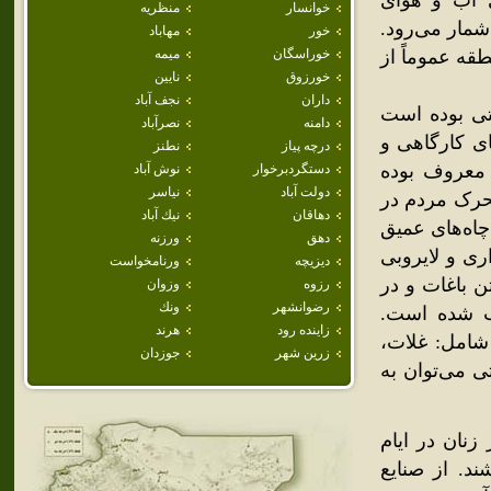
ی آب و هوای
خوانسار
منظريه
 شمار می‌رود.
خور
مهاباد
قه عموماً از
خوراسگان
ميمه
خورزوق
نايين
داران
نجف آباد
تی بوده است
دامنه
نصرآباد
ای کارگاهی و
درچه پياز
نطنز
معروف بوده
دستگردبرخوار
نوش آباد
دولت آباد
نياسر
تحرک مردم در
دهاقان
نيك آباد
اه‌های عمیق
دهق
ورزنه
ری و لایروبی
ديزيچه
ورنامخواست
ن باغات و در
رزوه
وزوان
رضوانشهر
ونك
بب شده است.
زاينده رود
هرند
شامل: غلات،
زرين شهر
جوزدان
ی می‌توان به
نان در ایام
د. از صنایع