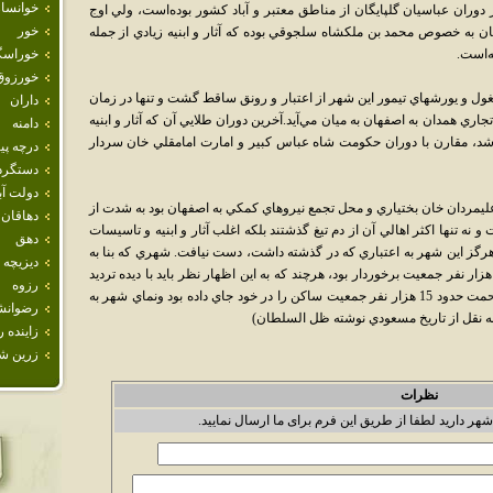
خوانسار
 دوران عباسيان گلپايگان از مناطق معتبر و آباد کشور بوده‌است، ولي اوج
خور
ن به خصوص محمد بن ملکشاه سلجوقي بوده که آثار و ابنيه زيادي از جمله
ه‌است.
خوراسگ
خورزوق
مغول و يورشهاي تيمور اين شهر از اعتبار و رونق ساقط گشت و تنها در زمان
داران
جاري همدان به اصفهان به ميان مي‌آيد.آخرين دوران طلايي آن که آثار و ابنيه
دامنه
اشد، مقارن با دوران حکومت شاه عباس کبير و امارت امامقلي خان سردار
درچه پيا
دستگرد
دولت آب
عليمردان خان بختياري و محل تجمع نيروهاي کمکي به اصفهان بود به شدت از
دهاقان
ه تنها اکثر اهالي آن از دم تيغ گذشتند بلکه اغلب آثار و ابنيه و تاسيسات
دهق
ز اين شهر به اعتباري که در گذشته داشت، دست نيافت. شهري که بنا به
ديزيچه
فته ظل السلطان زماني از حدود 200 الي 300 هزار نفر جمعيت برخوردار بود، هرچند که به اين اظهار نظر بايد با ديده ترديد
رزوه
نگريست، در زمان حکمراني ظل السلطان به زحمت حدود 15 هزار نفر جمعيت ساکن را در خود جاي داده بود ونماي شهر به
رضوانش
زاينده ر
زرين ش
نظرات
شهر دارید لطفا از طریق این فرم برای ما ارسال نمایید.