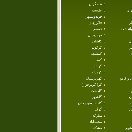
عسگران
ران
علويجه
فريدونشهر
ار
فلاورجان
ياندشت
قمصر
قهدريجان
ان
كاشان
ر
كركوند
ن
كمشجه
كمه
كوشك
كوهپايه
 و كامو
كهريزسنگ
گز( گزبرخوار)
گلدشت
ن
گلشهر
اد
گليشادسودرجان
د
گوگد
مباركه
محمدآباد
شهر
مشكات