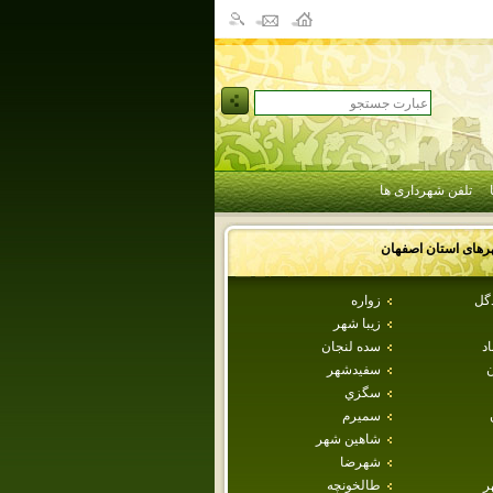
تلفن شهرداری ها
رهای استان
اصفهان
دگل
زواره
زيبا شهر
اد
سده لنجان
ن
سفيدشهر
سگزي
سميرم
شاهين شهر
شهرضا
ر
طالخونچه