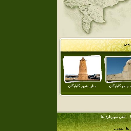
ریخی
جامع گلپايگان
مناره شهر گلپايگان
تلفن شهرداری ها
وابط عمومی