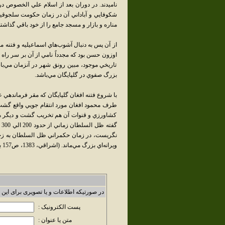
ناميدند. در دوران بعد از اسلام علي الخصوص در
شکوفايي و آباداني آن در زمان حکومت سلجوقيا
مناره و بازار و مسجد جامع را از خود باقي گذاشت
از آن پس به دنبال آشوب‌هاي اسماعيليه و فتنه 
اوزون حسن بود که مجدداً نامي از آن بر سر راه ت
تاريخي موجود، مبين رونق شهر در آنزمان مي‌ب
بزرگ صفوي در گلپايگان مي‌باشد.
با شروع فتنه افغان گلپايگان که مقر فرماندهي 
طرف محمود افغان مورد انتقام جويي واقع گشت و ن
کشاورزي و قنوات آن هم تخريب گشت و ديگر هرگ
گ
ويرانه‌اي بزرگ مي‌ماند. (اشراقي، 1383، ص157 به نقل از تاريخ مسعودي نوشته ظل السلطان)
در صورتیکه اطلاعات و یا تصویری برای این 
پست الکترونیک :
متن یا عنوان :