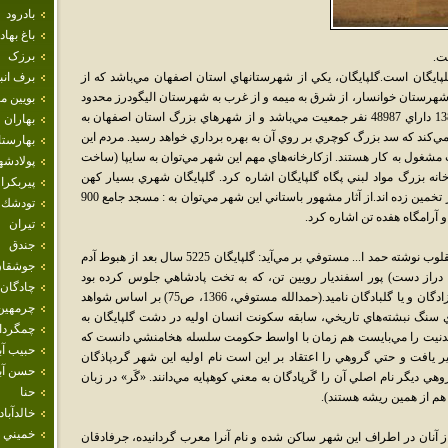
بادرود
باغ بهاد
برزک
ت.
يگان است.گلپايگان، يکي از شهرستانهاي استان اصفهان مي‌باشد که از
برف انب
هرستان خوانسار، از شرق به ميمه و از غرب به شهرستان اليگودرز محدود
بويين م
مي‌باشد. اين شهر براساس سرشماري سال 1385 داراي 48987 نفر جمعيت مي‌باشد و از شهرهاي بزرگ استان اصفهان به
بهاران
ي‌کند که سد بزرگ کوچري بر روي آن به بهره برداري خواهد رسيد. مردم اين
بهارست
ل به کار هستند. ازکارخانه‌هاي مهم اين شهر مي‌توان به سايپا (ساخت
پولادشه
نه بزرگ مواد لبني پگاه گلپايگان اشاره کرد. گلپايگان شهري بسيار کهن
پيربكرا
است وپژوهشگران قدمت آن را تا 7000 سال نيز تخمين زده اند.از آثار مشهور باستاني اين شهر مي‌توان به : مسجد جامع 900
تودشك
 آرامگاه هفده تن اشاره کرد.
تيران
جندق
بر اساس آنچه که از متون تاريخي مانند نزهت القلوب نوشته حمد ا... مستوفي بر مي‌آيد: گلپايگان 5225 سال بعد از هبوط آدم
جوشقان
دراز دست) پور اسفنديار رويين تن، که به تخت پادشاهي جلوس کرده بود
چادگان
ساخته شد و از ابتدا اين شهر را به نام خود چهرآزادگان و يا گلبادگان ناميد.(حمدالله مستوفي، 1366، ص75) بر اساس شواهد
چرمهين
 سنگ نبشته‌هاي تاريخي، سابقه سکونت انسان اوليه در دشت گلپايگان به
چمگردا
نيت را مي‌بايست هم زمان با اواسط حکومت سلسله هخامنشي دانست که
حبيب آب
ر يافت و حتي گروهي را اعتقاد بر اين است نام اوليه اين شهر گردپاذگان
حسن آبا
13، ذيل گلپايگان)، گروهي ديگر نام اصلي آن را گَرپادگان به معني کوهپايه مي‌دانند. «گَر» در زبان
حنا
 هم از همين ريشه هستند).
خالدآباد
خميني 
آنان در اطراف اين شهر ساکن شده و نام آنرا معرب گردانيده، جرفادقان