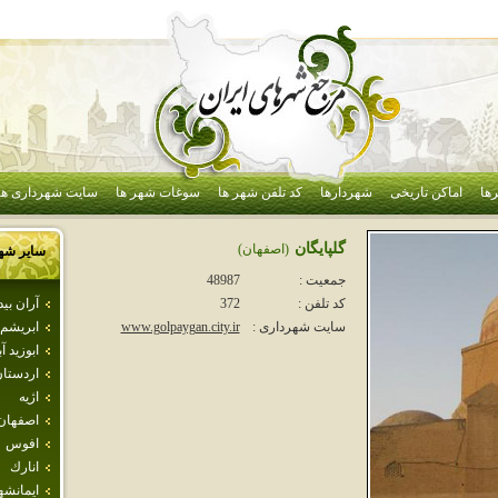
ها
اماکن تاریخی
شهردارها
کد تلفن شهر ها
سوغات شهر ها
سایت شهرداری ها
گلپايگان
(اصفهان)
سایر شه
جمعیت :
48987
آران بي
کد تلفن :
372
ابريشم
سایت شهرداری :
www.golpaygan.city.ir
ابوزيد آب
اردستا
اژيه
اصفهان
افوس
انارك
ايمانشه