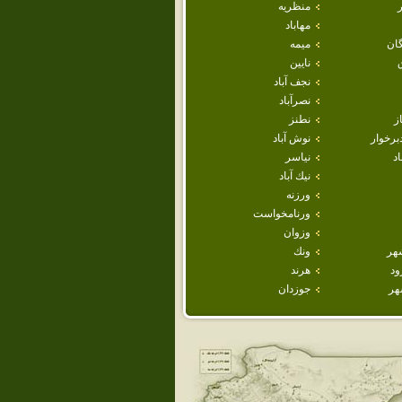
منظريه
مهاباد
ان
ميمه
نايين
نجف آباد
نصرآباد
ز
نطنز
برخوار
نوش آباد
اد
نياسر
نيك آباد
ورزنه
ورنامخواست
وزوان
هر
ونك
ود
هرند
هر
جوزدان