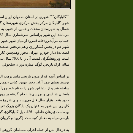
""گلپايگان""" شهري در استان اصفهان ايران اس
شهر گلپايگان مرکز بخش مرکزي شهرستان گلپا
شمال به شهرستان محلات و خمين، از جنوب به ش
حساب مي‌آيد.رودخانه قمرود از ميان شهر عبور م
شهر هم در بخش کشاورزي و هم دربخش صنعت مشغو
قطعات)-ديار خودرو- بهران محور-وهمچنين کارخا
ساله- ارگ تاريخي گوگد- مناره دوران سلجوقي- و
توسط هماي چهر آزاد، دختر بهمن کياني (بهمن 
باستان شناسي و بررسي‌ها انجام گرفته بر روي
حدود هفت هزار سال قبل مي‌رسد ولي شروع مد
کاربري اين شهر به عنوان يک پادگان بزرگ تغيي
بوده‌است.(برهان قاطع، 61
پارسي ميانه به معناي کوه‌است. (گريوه و گريبان
به هرحال پس از حمله اعراب مسلمان گروهي از 