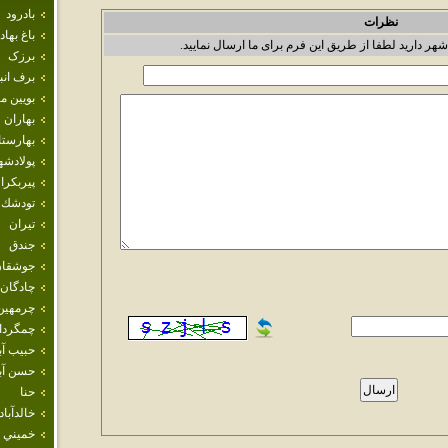
بادرود
نظرات
باغ بهاد
شهر دارید لطفا از طریق این فرم برای ما ارسال نمایید.
برزک
برف انب
بويين م
بهاران
بهارست
پولادشه
پيربكرا
تودشك
تيران
جندق
جوشقان
چادگان
چرمهين
چمگردا
حبيب آب
حسن آبا
حنا
خالدآباد
خميني 