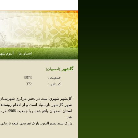
استان ها
آلبوم شهر
گلشهر
(اصفهان)
جمعیت :
9973
کد تلفن :
372
گل‌شهر شهري است در بخش مرکزي شهرستان گلپ
شهر گل‌شهر تازه‌بنياد است و از ادغام روست
شد.
پارک سيد نصيرالدين، پارک تفريحي قلعه تاريخي 