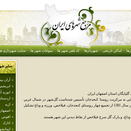
ها
اماکن تاریخی
شهردارها
کد تلفن شهر ها
سوغات شهر ها
سایت شهرداری ها
سایر شه
آران بي
ابريشم
ابوزيد آب
ايگان استان اصفهان ايران.
اردستا
اهايي به مرکزيت روستا کنجدجان تأسيس شده‌است.گل‌شهر در شمال غربي
اژيه
استان اصفهان واقع شده و با جمعيت 9966 نفر در سال 1381 از تجميع چهار روستاي کنجدجان، فيلاخص، ورزنه و وداغ تشکيل
اصفهان
افوس
وداغ، و پارک گل سرخ فيلاخص از نقاط ديدني اين شهر هستند.
انارك
ايمانشه