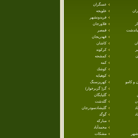
عسگران
ران
علويجه
فريدونشهر
ار
فلاورجان
ياندشت
قمصر
قهدريجان
ان
كاشان
ر
كركوند
ن
كمشجه
كمه
كوشك
كوهپايه
 و كامو
كهريزسنگ
گز( گزبرخوار)
گلپايگان
ن
گلدشت
اد
گليشادسودرجان
د
گوگد
مباركه
محمدآباد
شهر
مشكات