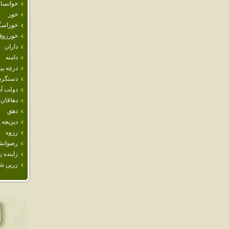
خوانسار
خور
خوراسگ
خورزوق
داران
دامنه
درچه پيا
دستگرد
دولت آب
دهاقان
دهق
ديزيچه
رزوه
رضوانش
زاينده ر
زرين ش