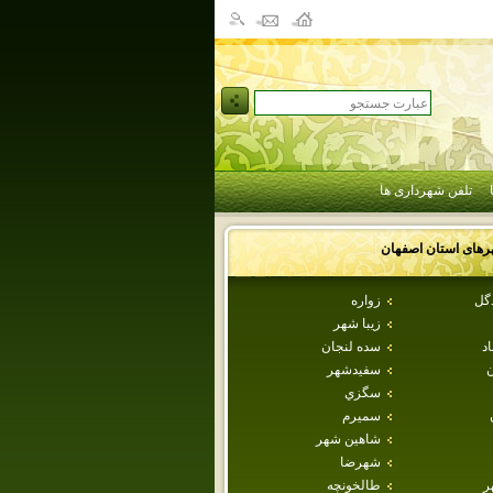
تلفن شهرداری ها
رهای استان
اصفهان
دگل
زواره
زيبا شهر
اد
سده لنجان
ن
سفيدشهر
سگزي
سميرم
شاهين شهر
شهرضا
ر
طالخونچه