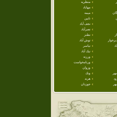
منظريه
مهاباد
ان
ميمه
نايين
نجف آباد
نصرآباد
ز
نطنز
برخوار
نوش آباد
اد
نياسر
نيك آباد
ورزنه
ورنامخواست
وزوان
هر
ونك
ود
هرند
هر
جوزدان