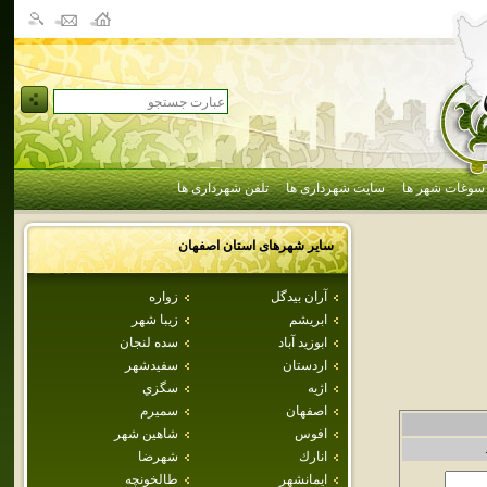
سوغات شهر ها
سایت شهرداری ها
تلفن شهرداری ها
سایر شهرهای استان
اصفهان
آران بيدگل
زواره
ابريشم
زيبا شهر
ابوزيد آباد
سده لنجان
اردستان
سفيدشهر
اژيه
سگزي
اصفهان
سميرم
افوس
شاهين شهر
انارك
شهرضا
ايمانشهر
طالخونچه