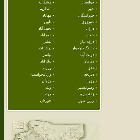
خوانسار
مشكات
خور
منظريه
خوراسگان
مهاباد
خورزوق
نايين
داران
نجف آباد
دامنه
نصرآباد
درچه پياز
نطنز
دستگردبرخوار
نوش آباد
دولت آباد
نياسر
دهاقان
نيك آباد
دهق
ورزنه
ديزيچه
ورنامخواست
رزوه
وزوان
رضوانشهر
ونك
زاينده رود
هرند
زرين شهر
جوزدان