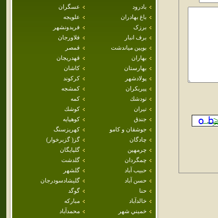
بادرود
عسگران
باغ بهادران
علويجه
برزک
فريدونشهر
برف انبار
فلاورجان
بويين مياندشت
قمصر
بهاران
قهدريجان
بهارستان
كاشان
پولادشهر
كركوند
پيربكران
كمشجه
تودشك
كمه
تيران
كوشك
جندق
كوهپايه
جوشقان و كامو
كهريزسنگ
چادگان
گز( گزبرخوار)
چرمهين
گلپايگان
چمگردان
گلدشت
حبيب آباد
گلشهر
حسن آباد
گليشادسودرجان
حنا
گوگد
خالدآباد
مباركه
خميني شهر
محمدآباد