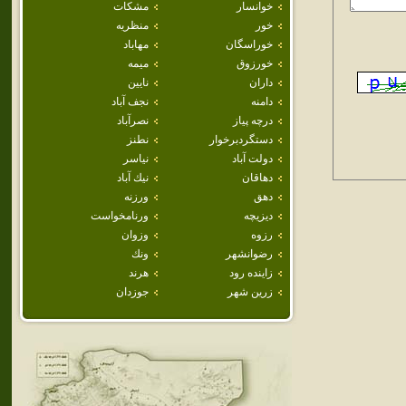
خوانسار
مشكات
خور
منظريه
خوراسگان
مهاباد
خورزوق
ميمه
داران
نايين
دامنه
نجف آباد
درچه پياز
نصرآباد
دستگردبرخوار
نطنز
دولت آباد
نياسر
دهاقان
نيك آباد
دهق
ورزنه
ديزيچه
ورنامخواست
رزوه
وزوان
رضوانشهر
ونك
زاينده رود
هرند
زرين شهر
جوزدان