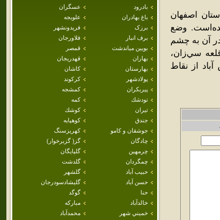
بادرود
عسگران
تان اصفهان
باغ بهادران
علويجه
ده‌است. وضع
برزک
فريدونشهر
برف انبار
فلاورجان
ر آن به چشم
بويين مياندشت
قمصر
1 هزار نفر است. قلعه سي‌زان،
بهاران
قهدريجان
باد از نقاط
بهارستان
كاشان
پولادشهر
كركوند
پيربكران
كمشجه
تودشك
كمه
تيران
كوشك
جندق
كوهپايه
جوشقان و كامو
كهريزسنگ
چادگان
گز( گزبرخوار)
چرمهين
گلپايگان
چمگردان
گلدشت
حبيب آباد
گلشهر
حسن آباد
گليشادسودرجان
حنا
گوگد
خالدآباد
مباركه
خميني شهر
محمدآباد