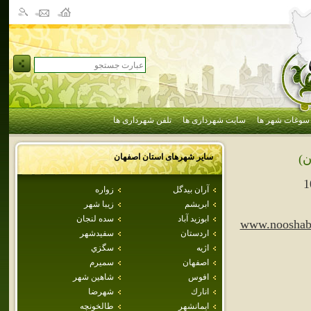
سوغات شهر ها
سایت شهرداری ها
تلفن شهرداری ها
سایر شهرهای استان
اصفهان
ن)
1
آران بيدگل
زواره
ابريشم
زيبا شهر
ابوزيد آباد
سده لنجان
www.nooshaba
اردستان
سفيدشهر
اژيه
سگزي
اصفهان
سميرم
افوس
شاهين شهر
انارك
شهرضا
ايمانشهر
طالخونچه