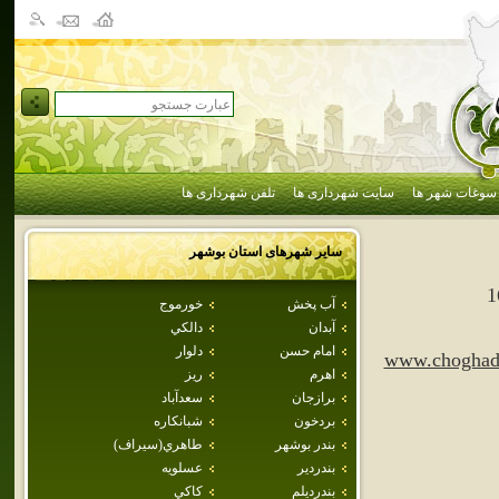
سوغات شهر ها
سایت شهرداری ها
تلفن شهرداری ها
سایر شهرهای استان
بوشهر
1
آب پخش
خورموج
آبدان
دالكي
امام حسن
دلوار
www.choghada
اهرم
ريز
برازجان
سعدآباد
بردخون
شبانكاره
بندر بوشهر
طاهري(سيراف)
بندردير
عسلويه
بندرديلم
كاكي