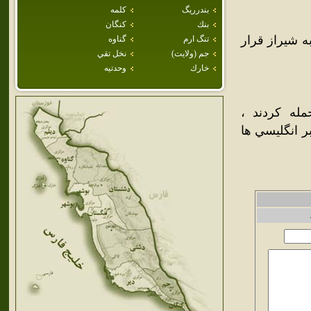
بندرريگ
كلمه
بنك
كنگان
 شيراز قرار
تنگ ارم
گناوه
جم (ولايت)
نخل تقي
خارك
وحدتيه
له کردند ،
ر انگليسي ها