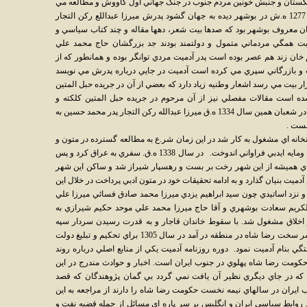
تنگستان و جنبش خونين مردم جنوب در جنگ جهاني اول كاووش و مطالعه مي
نمايند نامي آشنا است. وي به سال 1317 ه.ق. 1277 ه.ش در بوشهر ديده به جهان گشود پدرش ميرزا عبداللع ركن التجار
ن معروف بوشهر بود كه صدها بيت شعر، دهها مقاله و چند كتاب سياسي و
يت همگي مردماني متمول و دولتمند بودند جد بزرگشان حاج محمد علي
 خان زند هم عصر بوده است پدر آدميت مردي توانگر بوده و همانطور كه از
رت و بازرگاني سپري مي كرده است آدميت در جايي درباره پدرش مي نويسد
ر بيت مي رسد اشعار وطنيه زياد دارد كه بعضي از آن در جريده حبل المتين
ه است مقالات مفصلي نيز از آن مرحوم در جريده حبل المتين كلكته و
مظفري بوشهر و ثريا و حكمت چاپ شده است. در شعبان همين سال 1334 ه.ق ميرزا عبدالله ركن التجار پدر محمد حسين به
وبست .
انه اي مشغول به كار شد در اين زمان شر.ع به مطالعه گسترده در متون و
كتابهاي مختلف بهزبانهاي سفارسي و عربي نمود ومايه ايدبي فراواني اندوخت. در سال 1338 ه.ق. سفري به عراق كرد و پس
اي هميشه از اين شهر رخت بر بست و رهسپار شيراز شد و ساكن اين شهر
دميت بنيان گذارد و به ادامه تحقيقات خود در متون ادبي پرداخت در خلال اين
 و نزد اساتيدي چون سيد ابراهيم يزدي ميرزا محمد صادق فسائي ميرزا علي
لكريم سعادت بوشهري و آقا حاج ميرزا محمد علي موحد حكيم شيرازي به
خلاق مشغول شد. با سقوط خاندان قاجار و به قدرت رسيدن سردار سپه
آدميت وارد دنياي سياست شد و از طرفداران سر سخت رضا شاه در منطقه در آمد در سال 1305 براي تحكيم و تبليغ دولت
گي بنام آدميت نمود. دوره روزنامه آدميت يكي از منابع اصلي درباره روند
كومت رضا شاه پهلوي در جنوب ايران است. اخبار و حوادث مندرج در اين
 كه در جاي ديگري نظير آن يافت نمي گردد بي گمان پژوهندگان كه قصد
ايران در سالهاي نيمه نخست حكومت رضا شاه را دارند از مراجعه به اين
ي نياز نيستند. در سالهاي 1310 به بعد روابط سياسي ايران و انگليس بر سر پاره اي مسائل از جمله قضيه نفت و