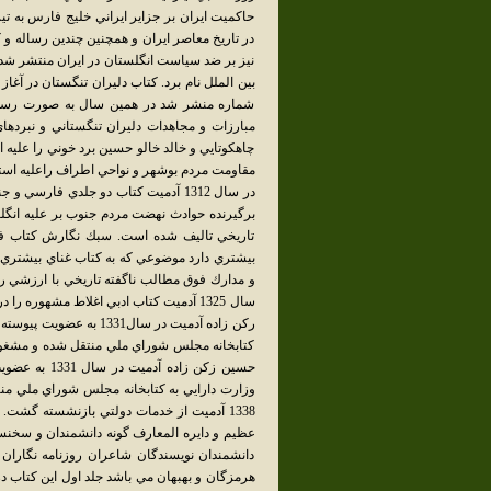
حاكميت ايران بر جزاير ايراني خليج فارس به ت
در تاريخ معاصر ايران و همچنين چندين رساله و 
نيز بر ضد سياست انگلستان در ايران منتشر شد.
شماره منشر شد در همين سال به صورت رساله 
مبارزات و مجاهدات دليران تنگستاني و نبردها
چاهكوتايي و خالد خالو حسين برد خوني را عليه 
مقاومت مردم بوشهر و نواحي اطراف راعليه است
در سال 1312 آدميت كتاب دو جلدي فارس
برگيرنده حوادث نهضت مردم جنوب بر عليه انگلس
تاريخي تاليف شده است. سبك نگارش كتاب فار
بيشتري دارد موضوعي كه به كتاب غناي بيشتري ب
و مدارك فوق مطالب ناگفته تاريخي با ارزشي را ر
سال 1325 آدميت كتاب ادبي اغلاط مشهور
ركن زاده آدميت در سال31
كتابخانه مجلس شوراي ملي منتقل شده و مشغ
حسين زكن زاد
وزارت دارايي به كتابخانه مجلس شوراي ملي م
1338 آدميت از خدمات دولتي بازنشسته گش
عظيم و دايره المعارف گونه دانشمندان و سخنس
دانشمندان نويسندگان شاعران روزنامه نگارا