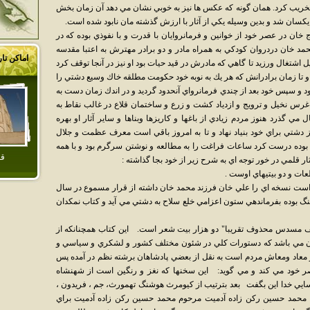
تخريب كرد. همان گونه كه عكس ها نيز به خوبي نشان مي دهد آن زمان بخش
يكسان شد و بدين وسيله يكي از آثار با ارزش گذشته مان نابود شده است.
ان در عصر خود از خوانين و فرمانروايان با قدرت و با نفوذي بوده كه در
 خان دردروان كودكي به همراه مادر و دو برادر مهترش به اعتبا مقدسه
اماکن تا
شتغال ورزيد تا گاهي كه مادرش در قيد حيات بود او نيز در آنجا توقف كرد
تا زمان برادرانش كه هر يك به نوبه خود حكومت مطلقه خاك وسيع دشتي را
ود و سپس خود بعد از چندي فرمانرواي آنحدود گرديد و در اندك زمان دست به
س نخيل و ترويج و ازدياد كشت و زرع و ساختمان قلاع در غالب نقاط به
اراده او انجام يافت از آن تاريخ 120 سال مي گذرد هنوز مردم زيادي از باغها و كاريزها وبناها و ساير آثار او بهره
ز دشتي براي خود بنياد نهاد و تا به امروز باقي است معرف عظمت و جلال
وده درست كرد ساعات فراغت را به مطالعه و نوشتن سرگرم بود و با همه
قل
ر قلمي در خور توجه اي به شرح زير از خود بجا گذاشته :
عات و دو بيتيهاي اوست .
ست نسخه اي را علي خان فرزند محمد خان داشته از قرار مسموع در سال
گ بوده بفرماندهي ستون اعزامي خلع سلاح به دشتي مي آيد و كتاب نمكدان
فيف مسدس محذوف تقريبا" دو هزار بيت شعر است. اين كتاب همچنانكه از
ان مي باشد كه دستورات كلي در شئون مختلف كشور و لشكري و سياسي و
ر معاد ومعاش مردم است به نقل از بعضي پادشاهان برشته نظم در آمده پس
صر خود مي كند و مي گويد: اين سخنها كه نغز و رنگين است از شهنشاه
ايي خدا اين بگفت بعد بترتيب از كيومرث هوشنگ تهمورث، جم ، فريدون ،
. محمد حسين ركن زاده آدميت مرحوم محمد حسين ركن زاده آدميت براي