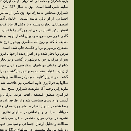
پژوهشگران و محققاني كه درباره قيام دليران 
شيرازي متخلص به مدرك بود. وي يكي از شاعرا
اجتماعي از او باقي مانده است. خاندان آدم
اصطهباناتي تجارت پيشه و با وكيل الرعايا كريم
لقبش ركن التجار بر مي ايد روزگار را با تجا
گاهي عري مي سروده و ديوان اشعار او به دو هزا
مطبعه كلكته و روزنامه مظفري بوشهر درج شد
مرض وبا دچار شده و در اهراز ديده از جهان فر
پس از مرگ پدرش به بوشهر بازگشت و در تجارتخ
از زيارت عتبات مقدسه به بوشهر بازگشت و بر
گشت. در شيراز كتابخانه و مركز مطالعه اي بنام آ
سالها به فراگيري علوم اسلامي نيز علاقمند شد
مازندراني رحيم آقا طريقت شيرازي شيخ عبدا
فراگيري منطق، فلسفه ، لغت عرب، عرفان و ا
رضا شاه در شيراز اقدام به نشر روزنامه اي هفت
جريانات سياسي و اجتماعي در سالهاي آغازين ح
نشريه در برخي موارد منحصر به فرد مي باشد
مطالعه و تحليل اوضاع اجتماعي و سياسي جنوب 
روزنامه ب