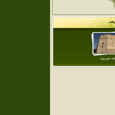
ریخی
عه خورموج