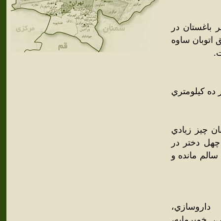
 باغستان در
ان و از طريق اتوبان ساوه
.
ين نام، در ده کيلومتري
ن چيز زيادي
چهل دختر در
سالم مانده و
 داروسازي،
، خميرمايه،