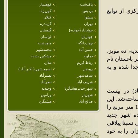
پاكدشت
كوهسار
زي از توابع
پرديس
كهريزك
پيشوا
كيلان
تهران
گرمدره
جوادآباد (جواديه)
گلستان
چهارباغ
لواسان
چهاردانگه
ماهدشت
حسن آباد
محمدشهر
هديه، ده مويز،
دماوند
مشكين دشت
ر باغستان نام
رباط كريم
ملارد
 18 شهرداري تهران جدا شده و به
رودهن
نسيم شهر ( اكبر آباد )
شاهدشهر
نصيرآباد
شريف آباد
نظرآباد
شهر جديد هشتگرد
وحيديه
اد) در بيست
شهريار
ورامين
ر شهريار در ناحيه 1 باغستان ساخته‌شد. اين
صالح آباد
هشتگرد
شهرک متشکل از 5 فاز مي‌باشد و در کل مساحتي بالغ بر 1,583,968 متر مربع را
ه شهر جديد
نسبتا ييلاقي
ان را به خود