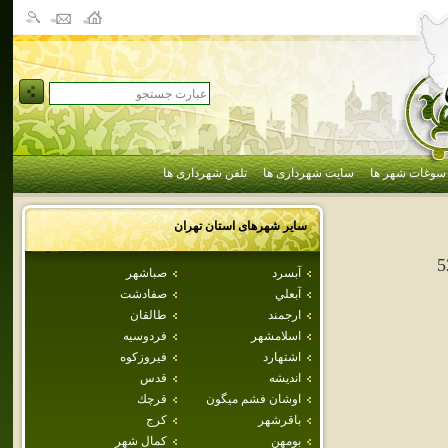
سوغات شهر ها
سایت شهرداری ها
تلفن شهرداری ها
سایر شهرهای استان
تهران
5
آبسرد
صباشهر
آبعلي
صفادشت
ارجمند
طالقان
اسلامشهر
فردوسيه
اشتهارد
فيروزكوه
انديشه
قدس
اوشان فشم ميگون
قرچك
باقرشهر
كرج
بومهن
كمال شهر