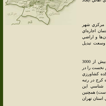
ي اهالي ايجاد
1363 در يکي از نقاط مرکزي شهر
ان اجاره‌اي
‌ها و اراضي
وسعت تبديل
دانشکده زبان و ادبيات انگليسي اين واحد آموزشي با دارا بودن بيش از 3000
م نخست را در
شکده کشاورزي
ه کرج در رتبه
 شناسي اين
است) همچنين
شگاههاي استان تهران