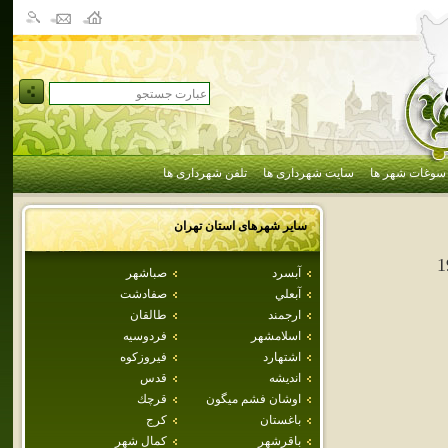
سوغات شهر ها
سایت شهرداری ها
تلفن شهرداری ها
سایر شهرهای استان
تهران
1
آبسرد
صباشهر
آبعلي
صفادشت
ارجمند
طالقان
اسلامشهر
فردوسيه
اشتهارد
فيروزكوه
انديشه
قدس
اوشان فشم ميگون
قرچك
باغستان
كرج
باقرشهر
كمال شهر