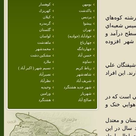
بومهن
كوهسار
پاكدشت
كهريزك
 دامنه رشته کوه‌هاي
پرديس
كيلان
پيشوا
گرمدره
أسيس شعبه‌اي
تهران
گلستان
بر جمعيت و سطح درآمد و
جوادآباد (جواديه)
لواسان
شهر افزوده
چهارباغ
ماهدشت
چهاردانگه
محمدشهر
حسن آباد
مشكين دشت
دماوند
ملارد
شيفتگان علي
رباط كريم
نسيم شهر ( اكبر آباد )
د. اين افراد
شاهدشهر
نصيرآباد
شريف آباد
نظرآباد
شهر جديد هشتگرد
وحيديه
شهريار
ورامين
ي است که در
صالح آباد
هشتگرد
 هوايي خنک و
ستان و معتدل
 سال در اين