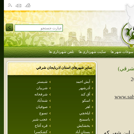
سوغات شهر ها
سایت شهرداری ها
تلفن شهرداری ها
سایر شهرهای استان
اذربايجان شرقي
 شرقي)
2
آبش احمد
شبستر
آذرشهر
شربيان
آق كند
شرفخانه
www.sah
اسكو
شندآباد
اهر
صوفيان
ايلخچي
تسوج
باسمنج
عجب شير
بخشايش
قره آغاج
. اين شهر که
بستان آباد
كشكسرا