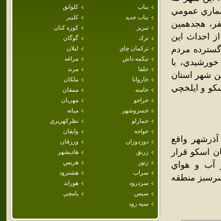
بناب
كلوانق
شماري عمومي
بناب جديد
كليبر
کن سال 1385 خورشيدي، با جمعيتي بالغ بر 13,610 نفر، هجدهمين
تبريز
كوزه كنان
جان شرقي محسوب مي‌شود.[1] هدف از احداث اين
ترك
گوگان
 گسترده مردم
تركمان چاي
ليلان
تيكمه داش
مراغه
ن کلان‌شهر رو به رو شد. شهر جديد سهند در تاريخ 5 تير 1387 خورشيدي، با
جلفا
مرند
ين شهر استان
خاروانا
ملكان
کو و ايلخچي
خامنه
ممقان
خراجو
مهربان
خسروشهر
ميانه
خمارلو
نظركهريزي
خواجه
وايقان
 راه آذرشهر واقع
دوزدوزان
ورزقان
 و در شهرستان اسکو قرار
زرنق
هاديشهر
زنوز
هريس
ر آب و هواي
سراب
هشترود
سرسبز منطقه
سردرود
هوراند
سيس
يامچي
سيه رود