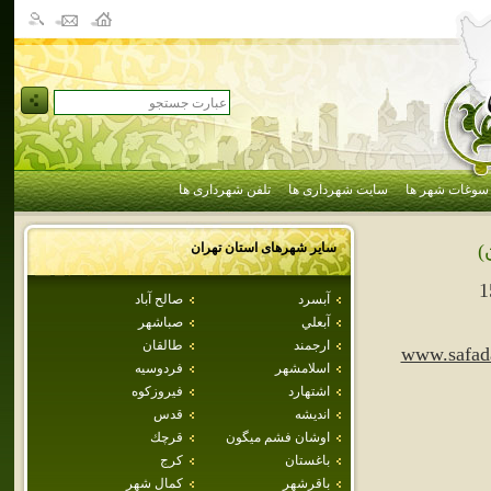
سوغات شهر ها
سایت شهرداری ها
تلفن شهرداری ها
سایر شهرهای استان
تهران
)
1
آبسرد
صالح آباد
آبعلي
صباشهر
ارجمند
طالقان
www.safad
اسلامشهر
فردوسيه
اشتهارد
فيروزكوه
انديشه
قدس
اوشان فشم ميگون
قرچك
باغستان
كرج
باقرشهر
كمال شهر