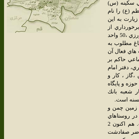
ي سكينه (س)
م (ع) را نام
زيارت به اين
خورداري از
شهرك صنعتي مصوب با 600 كارخانه و كارگاه صنعتي ،‌30 واحد كشاورزي ،‌50 واحد
ر هكتار اراضي كشاورزي و 850 هكتار باغ مطلوب به
اي فعال آن
عي حاكم بر
، دفتر امام
‌گاز ، كار و
حوزه و پايگاه
ر شعبه بانك
حسنه است.
ي شامل زمين چمن و
ر روستاهاي
حريم است و از نظر سرانه ورزشي از رتبه خوبي برخوردار است. هم اكنون 2
اضر صفادشت