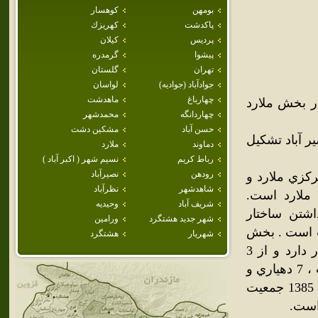
بومهن
كوهسار
پاكدشت
كهريزك
پرديس
كيلان
پيشوا
گرمدره
تهران
گلستان
جوادآباد (جواديه)
لواسان
چهارباغ
ماهدشت
ر بخش ملارد
چهاردانگه
محمدشهر
حسن آباد
مشكين دشت
ر آباد تشکيل
دماوند
ملارد
رباط كريم
نسيم شهر ( اكبر آباد )
رودهن
نصيرآباد
زي ملارد و
شاهدشهر
نظرآباد
ملارد است.
شريف آباد
وحيديه
ع به لحاظ داشتن ساختار
شهر جديد هشتگرد
ورامين
ت است . بخش
شهريار
هشتگرد
صفادشت در مسير اصلي محور چيتگر (جاده تهران- اشتهارد ) قرار دارد و از 3
دهستان اختر آباد ، بي بي سكينه و يوسف آباد قوام ، شهر صفادشت ، 7 دهياري و
52 روستا ،‌ مزرعه و مكا ن تشكيل شده است. بر اساس آمار سال 1385 جمعيت