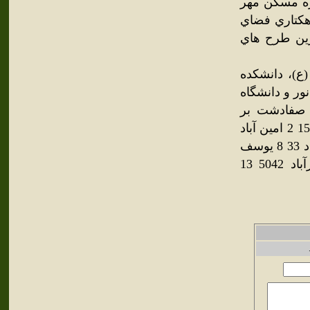
ر است. پروژه مسكن مهر
هزار و 500 واحد مسكوني ، موزه حيات وحش ، تفرجگاه100 هكتاري فضاي
رين طرح هاي
ع)، دانشكده
ور و دانشگاه
 صفادشت بر
اساس آمار سال 1385 : رديف نام منطقه سال1385 1 صفادشت 15855 2 امين آباد
210 3 دهك 493 4 سلميان 136 5 ارسطو 971 6 كهريزك 389 7 نور آباد 33 8 يوسف
اباد 4158 9 اميريه 64 10 شريف آباد 139 11 شش 523 12 اميرآباد 5042 13