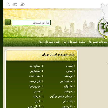
سوغات شهر ها
سایت شهرداری ها
تلفن شهرداری ها
سایر شهرهای استان
تهران
آبسرد
صالح آباد
آبعلي
صباشهر
ارجمند
صفادشت
اسلامشهر
فردوسيه
اشتهارد
فيروزكوه
انديشه
قدس
اوشان فشم ميگون
قرچك
باغستان
كرج
باقرشهر
كمال شهر