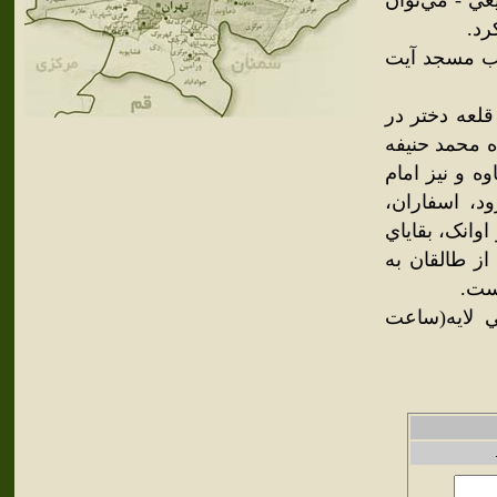
عي - مي‌توان
رد.
نب مسجد آيت
قلعه دختر در
ه محمد حنيفه
وه و نيز امام
ود، اسفاران،
اوانک، بقاياي
از طالقان به
است.
ي لايه(ساعت