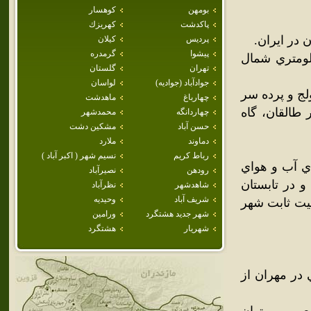
بومهن
كوهسار
پاكدشت
كهريزك
در ايران.
پرديس
كيلان
پيشوا
گرمدره
قه‌اي ييلاقي در ميان رشته کوه البرز و در 120 کيلومتري شمال
تهران
گلستان
جوادآباد (جواديه)
لواسان
لج و پرده سر
چهارباغ
ماهدشت
القان، گاه
چهاردانگه
محمدشهر
حسن آباد
مشكين دشت
دماوند
ملارد
رباط كريم
نسيم شهر ( اكبر آباد )
اي آب و هواي
رودهن
نصيرآباد
 در تابستان
شاهدشهر
نظرآباد
شريف آباد
وحيديه
ه جمعيت ثابت شهر
شهر جديد هشتگرد
ورامين
شهريار
هشتگرد
 در مهران از