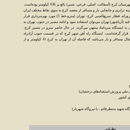
همچنين در سال 1380 انواع راه‌هاي موجود در شهرستان کرج (آسفالت، اصلي، فرعي، شني) بالغ بر 636 کيلومتر بوده‌است.
ينه ترابري و جابجايي بار و مسافر از مقصد کرج به سوي نقاط مختلف ايران
بر عهده دارند. همچنين در سال 1377 فعاليت روزانه قطار سريع‌السير کرج- تهران (مترو-خط 5) مورد بهره‌برداري قرار
ه (آرياشهر) تهران مي‌توان استفاده نمود و ادامه مسير در جنوب تهران به
ه ايستگاه ميرداماد منتهي مي‌گردد. در حال حاضر مترو در مسير کرج-
د بهره برداري قرار گرفته‌است. ايستگاه راه آهن شهر کرج که در قسمت جنوب آزادراه
تهران-کرج قرار دارد يکي ديگر از شبکه‌هاي انتقال مسافر و بار مي‌باشد که فاصله آن از تهران به کرج 41 کيلومتر و از
 ملي پرورش استعدادهاي درخشان)
ي کشور
ه شهيد منتظرقائم - يا نيروگاه شهريار)
نظرات