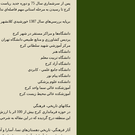
پس از سرشماري سال 75 و 
کرج تا رسيدن به مرحله‌ استاني مهم فاصله‌اي ندا
برپايه بررسي‌هاي سال 1387 خورشيدي کلانشهر کرج در آن سال داراي 680 هکتار بافت فرسوده شهري بوده‌است.
دانشگاه‌ها و مراکز مستقر در شهر کرج
پرديس کشاورزي و منابع طبيعي دانشگاه تهران
مرکز آموزشي شهيد سلطاني کرج
دانشگاه هنر
دانشگاه تربيت معلم
دانشگاه آزاد کرج
دانشگاه جامع علمي - کابردي
دانشگاه پيام نور
دانشکده علوم پزشکي
آموزشکده عالي سما واحد کرج
آموزشکده عالي محيط زيست کرج
مکانهاي تاريخي، فرهنگي
در حوزه فرماندا
اين منطقه درج گرديده که در اين مقاله به شرحي 
آثار فرهنگي- تاريخي دهستان‌هاي نسا، آسارا و آد