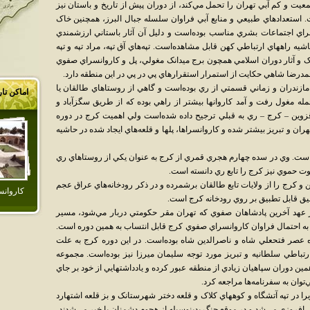
ت و کم آبي تهران را تحمل مي‌کند، از دوران پيش از تاريخ و باستان نيز
ت. استعدادهاي طبيعي و منابع آبي فراوان سلسله جبال البرز، همچنين خاک
براي اجتماعات بشري مناسب بوده‌است و دليل آن آثار باستاني ارزشمندي
يه راههاي ارتباطي کهن قابل مشاهده‌است. تپه‌هاي آق تپه، مراد تپه و تپه
ک و آثار دوران اسلامي همچون برج ميدانک مغولي، پل و کاروانسراي صفوي
درضا شاهي حکايت از استمرار استقرارهاي پي در پي در اين منطقه دارد.
زندران و زماني قسمتي از ري بوده‌است و گاهي از روستاهاي طالقان يا
اماکن تا
 مغول رفت و آمد کاروانها بيشتر از راهي بوده که از طريق سگزآباد و
ه قزوين – کرج – ري به قبلي ترجيح داده شده‌است ولي اهميت کرج در دوره
ران و تبريز بيشتر شده و کاروانسراها، پلها و قلعه‌هاي ايجاد شده در حاشيه
 است. وي در سده چهارم هجري قمري از کرج به عنوان يکي از روستاهاي ري
ت حموي نيز کرج را تابع ري دانسته ‌است.
کرج را از ولايات تابع طالقان برشمرده و در ذکر رودخانه‌هاي عراق عجم
كاروان
دقيق قابل تطبيق بر روي رودخانه کرج است.
در عهد آخرين پادشاهان صفوي که تهران مقر حکومتي دربار مي‌شود، مسير
 به احتمال فراوان کاروانسراي صفوي کرج قابل انتساب به همين دوره ‌است.
ژه عصر فتحعلي شاه و ناصرالدين شاه بوده‌است. در اين دوره کرج به علت
رتباطي سلطانيه و تبريز مورد توجه سليمان ميرزا نيز بوده‌است. مجموعه
همين دوران سپاهيان زيادي از منطقه عبور کرده و يادداشتهايي از خود بر جاي
‌توان به سفرنامه‌ها مراجعه کرد.
را در تپه آتشگاه و کوههاي کلاک و قلعه دختر شهرستانک و بز قلعه اشتهارد
تش افروزي مي‌شد و در موقع جنگ بدينوسيله از هجوم دشمنان با خبر مي‌شدند،