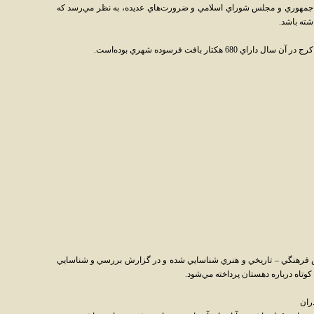
دوره جديد رياست جمهوري و مجلس شوراي اسلامي و ضرورت‌هاي عديده، به نظر مي‌رسد که
شته باشد.
ري کرج بيش از 100 اثر با ارزش فرهنگي – تاريخي و هنري شناسايي شده و در گزارش بررسي و شناسايي
کوتاه درباره دهستان پرداخته مي‌شود.
ران