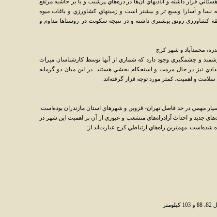
ستاني قرار داشته و آباديهاي آن‌ها در دره‌هاي پرشيب و يا بر حاشيه مرتفع
به نسا و آسارا وسيع تر و بيشتر است و زمينهاي کشاورزي و باغات ميوه
نطقه کشاورزي رونق بيشتري داشته و در نتيجه سکونت در روستاها مداوم و
دره، محمدآباد و شهر کرج
رزشمند و چشمگيري وجود دارد که شماري از آنها توسط کارشناسان ميراث
ادي نيز در حال مرمت و استحکام بخشي هستند. در اين ميان دو گرمابه
سلامت و اهميت، کمتر مورد توجه قرار گرفته‌اند.
بسيار مهمي در حد فاصل تهران- قزوين و شهرهاي استان مازندران بوده‌است.
هاي جديد و احداث آزادراه‌هاي منشعب و عبوري از آن بر اهميت اين شهر در
شده‌است. مهم‌ترين راه‌هاي ارتباطي کرج عبارت‌اند از:
متر