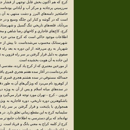
کرج که هم اکنون بخش قابل توجهي از فشار جمعي
سرزميني پرجاذبه و مرکز آب و آباداني بوده‌اس
حاصلخيز دامنه‌هاي البرز و دشت منتهي به آن 
است که در گوشه و کنار اين جلگه وسيع و در حاش
مردآباد، قلعه‌هاي تاريخي تنگ گسيل و شهرستان
کرج، کاخ‌هاي قاجاري و کاخهاي رضا شاهي و محم
اطلاعات موجود حاکي است که کرج مدتي جزء ما
شهرستانک محسوب مي‌شده‌است. تا پيش از حمله
شهريار به ري مي‌رفته. از اين دوره به بعد را
صفوي به دليل قرار گرفتن بر سر راه قزوين به ته
اين جاده به آن هويت بخشيده ‌است.
از مورخين معتبري که از کرج ياد کرده، مقدسي
نام برده‌است.در آغاز سده هفتم هجري قمري ياقو
حمدالله مستوفي در سده هشتم هجري قمري کن و 
از کوهرود نام مي‌برد که ويژگي‌هاي آن به طور 
در سده‌هاي ميانه اسلام و پس از آن به ويژه 
قزوين – کرج – تهران مورد توجه قرار مي‌گيرد و
باشکوهترين دوره تاريخي، دوره قاجاريه به وي
همجواري با پايتخت و قرار گرفتن بر سر راه ا
سليمانيه کرج به اين مقطع زماني تعلق دارد. در 
نهاده‌اند که براي دسترسي به اطلاعات جامع تر مي
کرج از کلمه کراج به معني بانگ و فرياد است. زي
در ايام تابستان براي خبر رساندن و ديده باني آ