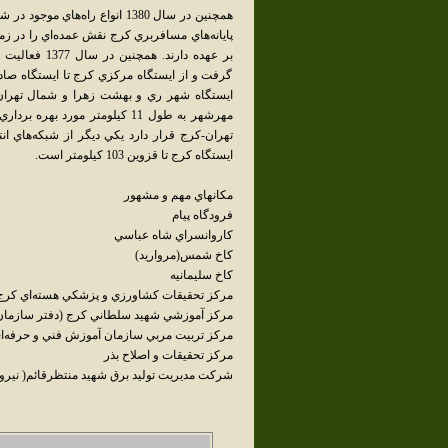
پايانه‌هاي مسافربري کرج نقش عمده‌اي را در زم
گرفت و از ايستگاه مرکزي کرج تا ايستگاه صادقي
ايستگاه شهر ري و بهشت زهرا و شمال تهران ب
مهرشهر به طول 11 کيلومتر مور
ايستگاه کرج تا قزوين 103 کيلومتر است.
مکانهاي مهم و مشهور
فرودگاه پيام
کاروانسراي شاه عباسي
کاخ شمس(مرواريد)
کاخ سليمانيه
مرکز تحقيقات کشاورزي و پزشکي هسته‌اي کرج
مرکز آموزشي شهيد سلطاني کرج (دفتر سازمان
مرکز تربيت مربي سازمان آموزش فني و حرفه‌ا
مرکز تحقيقات و اصلاح بذر
شرکت مديريت توليد برق شهيد منتظرقائم( نيروگا