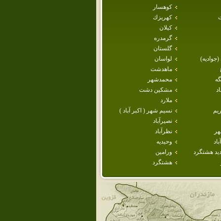
كوهسار
كهريزك
كيلان
گرمدره
گلستان
 (جواديه)
لواسان
ماهدشت
گه
محمدشهر
د
مشكين دشت
ملارد
يم
نسيم شهر ( اكبر آباد )
نصيرآباد
هر
نظرآباد
اد
وحيديه
يد هشتگرد
ورامين
هشتگرد