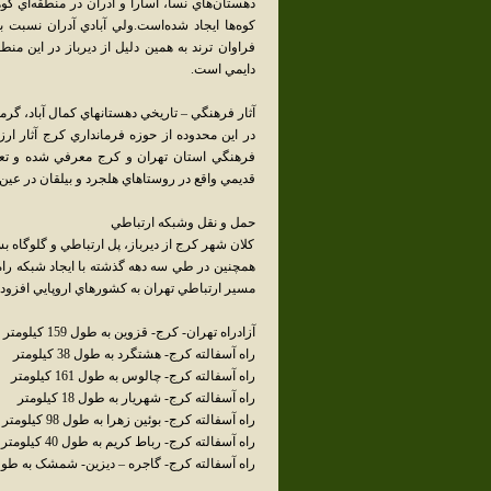
دهستان‌هاي نسا، آسارا و آدران در منطقه‌اي کوه
کوه‌ها ايجاد شده‌است.ولي آبادي آدران نسبت 
فراوان ترند به همين دليل از ديرباز در اين م
دايمي است.
آثار فرهنگي – تاريخي دهستانهاي کمال آباد، گرم
در اين محدوده از حوزه فرمانداري کرج آثار ا
فرهنگي استان تهران و کرج معرفي شده و تعد
قديمي واقع در روستاهاي هلجرد و بيلقان در عين 
حمل و نقل وشبکه ارتباطي
کلان شهر کرج از ديرباز، پل ارتباطي و گلوگاه 
همچنين در طي سه دهه گذشته با ايجاد شبکه راه‌
مسير ارتباطي تهران به کشورهاي اروپايي افزوده 
آزادراه تهران- کرج- قزوين به طول 159 کيلومتر
راه آسفالته کرج- هشتگرد به طول 38 کيلومتر
راه آسفالته کرج- چالوس به طول 161 کيلومتر
راه آسفالته کرج- شهريار به طول 18 کيلومتر
راه آسفالته کرج- بوئين زهرا به طول 98 کيلومتر
راه آسفالته کرج- رباط کريم به طول 40 کيلومتر
راه آسفالته کرج- گاجره – ديزين- شمشک به طول 82، 88 و 103 کيلو