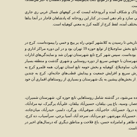
ست.
چاک و شکاف آمده و آنرودخانه ايست که در کوههاي شمال غربي ري جاري
ازد و نام دهي است در کنار اين رودخانه که پادشاهان قاجار در آنجا بناها
مختلف آمده، لفظ کرج از کلمه کرژ به معني کوهپايه است.
 تاريخي تا رسيدن به کلانشهر کنوني راه پر پيچ و خمي را پيموده‌است. کرج در
محدوده خيابان‌هاي کشاورز و مصباح، روستايي تابع بخش ساوجبلاغ از توابع حوزه 19 تهران بود و در اين دوره مراکز اداري و
 بوده‌است. سپس شهر کرج تابع شهرستان تهران شد و نمايندگي‌هاي ادارات
ن شهرستان با جهشي سريع از دوره‌ روستايي و شهري گذشت و منطقه بسيار
ن، ساوجبلاغ، کوهپايه و بخش حومه‌ تابع استان تهران، همه قلمرو کرج به
رش سريع و افزايش جمعيت و پيدايش قطب‌هاي جاذبه‌اي، کرج به چندين
از بخش‌هاي پيشين به يک شهرستان و بسياري از روستاهاي اقماري آن خود
ده مي‌شود، در گذشته شامل روستاهايي تابع حوزه‌ کن، شهرستان شميران،
 وسيه، باغ پير، بيلقان، حسين‌آباد بيلقان، علي‌آباد پرگيرک، تپه‌ مرادآباد،
دروا، حسن‌آباد، حاجي‌آباد، صوفي‌آباد، ورگرد، دلمبر، حيدرآباد، ميان‌جاده،
د، حسين‌آباد مهرشهر، جو مردآباد، سرحد آباد، آسيا برجي، سرآسياب، ده کرج،
ه طاهر و امامزاده حسن، باغ فلاحت و مناطق ديگري که درسال‌هاي اخير در
‌است.