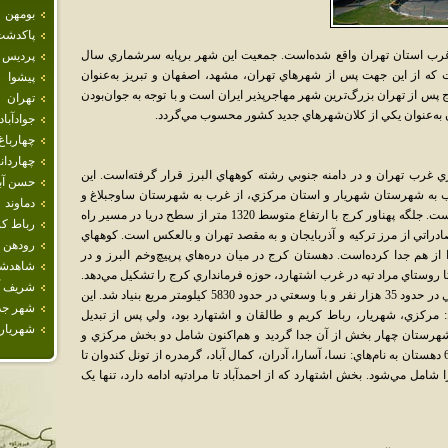
بومهن
پاكدشت
رب استان تهران واقع شده‌است. جمعيت اين شهر برپايه سرشماري سال
پرديس
ر با 1,377,450 نفر بوده‌است که از اين جهت پس از شهرهاي تهران، مشهد، اصفهان و تبريز به‌عنوان
پيشوا
پس از تهران بزرگ‌ترين شهر مهاجرپذير ايران است و با توجه به جوان‌بودن
تهران
 به‌عنوان يکي از کلان‌شهرهاي جديد کشور محسوب مي‌گردد.
جوادآباد
چهارباغ
چهاردان
کيلومتر مربع وسعت در 35 کيلومتري غرب تهران و در دامنه جنوبي رشته کوههاي البرز قرار گرفته‌است. اين
حسن آبا
ب به شهرستان شهريار و استان مرکزي، از غرب به شهرستان ساوجبلاغ و
دماوند
قزوين و از شرق به تهران و شميرانات محدود است. جلگه پهناور کرج با ارتفاع متوسط 1320 متر از سطح دريا در مسير راه
رباط كر
ادراتي از مرز ترکيه و آذربايجان و به مقصد تهران و بالعکس است. کوههاي
رودهن
 از هم جدا کرده‌است. دهستان کرج در ميان دره‌هاي پرپيچ‌وخم البرز و در
شاهدش
ا روستاي مراد تپه در غرب اشتهارد، حوزه فرمانداري کرج را تشکيل مي‌دهد.
شريف آب
حوزه فرمانداري کرج در سال 1337 براي جمعيتي در حدود 35 هزار نفر و با وسعتي در حدود 5830 کيلومتر مربع بنياد شد. اين
شهر جد
 چند بخش شامل: مرکزي، شهريار، رباط کريم و طالقان و اشتهارد بود، ولي پس از تبديل
شهريار
شهرستان چهار بخش از آن جدا گرديد و هم‌اکنون شامل دو بخش مرکزي و
اشتهارد و هفت دهستان است. بخش مرکزي با 6 دهستان به نام‌هاي: نسا، آسارا، آدران، کمال آباد، گرمدره از تونل کندوان تا
امل مي‌شود. بخش اشتهارد که از احمدآباد تا مرادتپه ادامه دارد، تنها يک