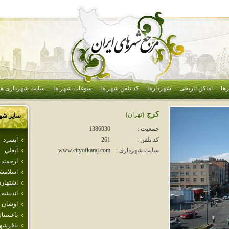
ها
اماکن تاریخی
شهردارها
کد تلفن شهر ها
سوغات شهر ها
سایت شهرداری ها
كرج
(تهران)
سایر شه
جمعیت :
1386030
آبسرد
کد تلفن :
261
آبعلي
سایت شهرداری :
www.cityofkaraj.com
ارجمند
اسلامش
اشتهارد
انديشه
اوشان 
باغستا
باقرشه