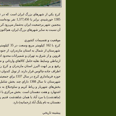
کرج يکي از شهرهاي بزرگ ايران است که در غ
1385 خورشيدي براب
پنجمين شهر پرجمعيت ايران به‌شمار مي‌رود.کرج 
آن نسبت به ساير شهرهاي بزرگ ايران، هم‌اکنون
موقعيت و تقسيمات کشوري
کرج با 162 
شهرستان از شمال به استان مازندران، از جنو
ارتباطي وسايط نقليه حامل کالاهاي وارداتي و ص
رفيع و پر ابهت البرز استان مازندران و کرج را
اطراف جاده چالوس قرار دارند. از تونل کندوان ت
شهرستان تا سال 1368 داراي
بخش‌هاي شهريار و رباط کريم و ساوجبلاغ به 
(ماهدشت) يا مرد آباد يا همان شاهدشت قديم را ش
دهستان به نام پلنگ آباد (رحمانيه) دارد.
پيشينه تاريخي