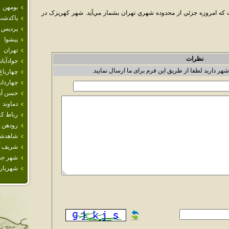
بومهن
 که امروزه جزئي از محدوده شهري تهران بشمار مي‌آيد. شهر کهريزک در
پاكدشت
پرديس
پيشوا
تهران
نظرات
جوادآباد
شهر دارید لطفا از طریق این فرم برای ما ارسال نمایید.
چهارباغ
چهاردان
حسن آبا
دماوند
رباط كر
رودهن
شاهدش
شريف آب
شهر جد
شهريار