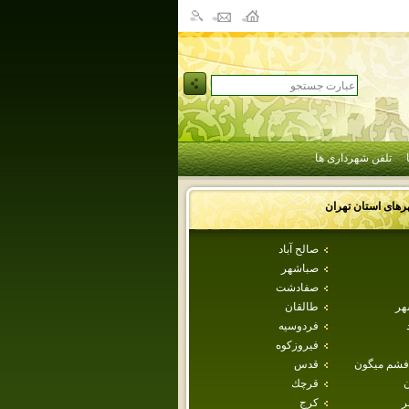
تلفن شهرداری ها
رهای استان
تهران
صالح آباد
صباشهر
صفادشت
هر
طالقان
فردوسيه
فيروزكوه
فشم ميگون
قدس
ن
قرچك
ر
كرج