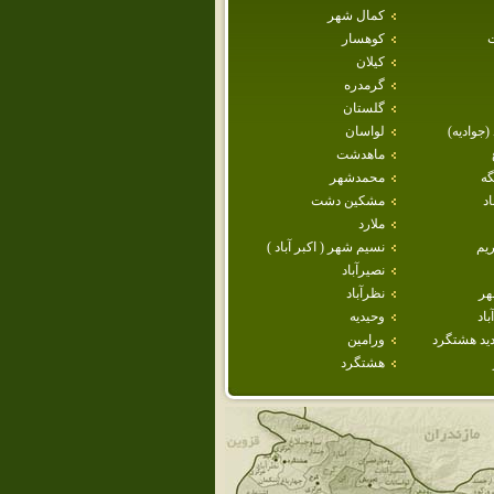
كمال شهر
كوهسار
كيلان
گرمدره
گلستان
 (جواديه)
لواسان
ماهدشت
گه
محمدشهر
د
مشكين دشت
ملارد
يم
نسيم شهر ( اكبر آباد )
نصيرآباد
هر
نظرآباد
اد
وحيديه
يد هشتگرد
ورامين
هشتگرد