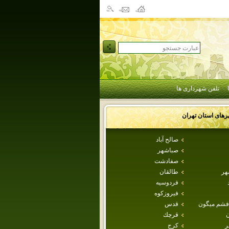
تلفن شهرداری ها
رهای استان
تهران
صالح آباد
صباشهر
صفادشت
هر
طالقان
فردوسيه
فيروزكوه
فشم ميگون
قدس
ن
قرچك
ر
كرج