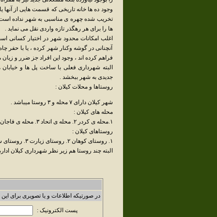
وجود ده ها خانه تاریخی که قسمت هایی از آنها ی
تخریب شده چهره ی مناسبی به شهر نداده است . 
ها را برای هر رهگذر تازه واردی نقل می نماید .
اغلب امکانات محدود شهر در اختیار کسانی است
آنچنانی در گوشه وکنار شهر کرده ، یا با حفر
فراهم کرده اند ، وجود این افراد جز ضرر و زیان 
البته شهرداری فعلی با ساخت پل ها و خیابان ه
جدیدی به شهر ببخشد .
روستاها و محلات کیلان :
شهر کیلان دارای ۷ محله و ۳ روستا میباشد .
محله های کیلان :
۱.محله ی کردر ۲. محله ی اتحاد ۳. محله ی فاجان ۴. محله ی چال باغ ۵. محله ی سر آ سیاب ۶. کیلان ۷. شهرک امام خمینی .
روستاهای کیلان :
۱. روستای کوهان ۲. روستای زیارت ۳. روستای ساران .
البته چند روستا هم زیر نظر شهرداری کیلان اداره م
در صورتیکه اطلاعات و یا تصویری برای این 
پست الکترونیک :