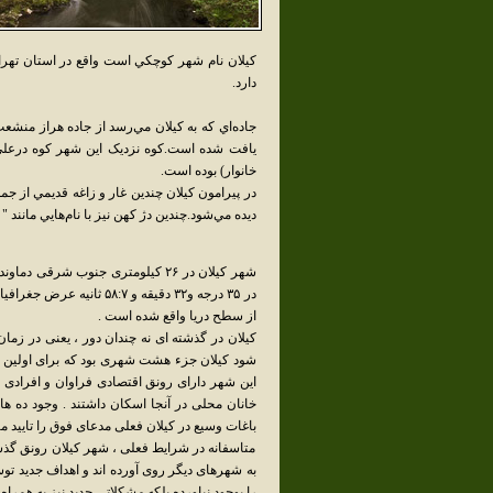
کيلان نام شهر کوچکي است واقع در استان تهر
دارد.
جاده‌اي که به کيلان مي‌رسد از جاده هراز منشع
خانوار) بوده است.
در پيرامون کيلان چندين غار و زاغه قديمي از ج
ديده مي‌شود.چندين دژ کهن نيز با نام‌هايي مانند "
از سطح دریا واقع شده است .
کیلان در گذشته ای نه چندان دور ، یعنی در زما
شود کیلان جزء هشت شهری بود که برای اولین ب
این شهر دارای رونق اقتصادی فراوان و افرادی
خانان محلی در آنجا اسکان داشتند . وجود ده ه
باغات وسیع در کیلان فعلی مدعای فوق را تایید مین
متاسفانه در شرایط فعلی ، شهر کیلان رونق گذشته
به شهرهای دیگر روی آورده اند و اهداف جدید تو
را بوجود نیاورده بلکه مشکلاتی جدید نیز به همراه