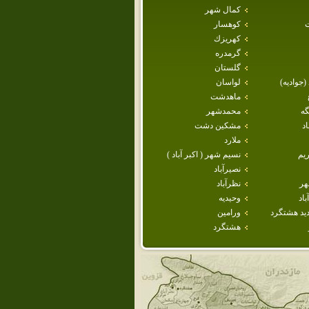
كمال شهر
كوهسار
كهريزك
گرمدره
گلستان
 (جواديه)
لواسان
ماهدشت
گه
محمدشهر
د
مشكين دشت
ملارد
يم
نسيم شهر ( اكبر آباد )
نصيرآباد
هر
نظرآباد
اد
وحيديه
يد هشتگرد
ورامين
هشتگرد