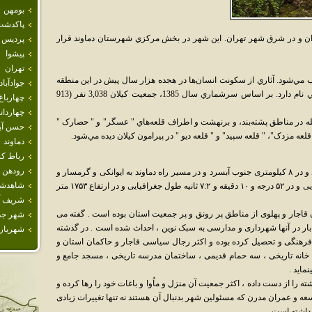
بومهن
پاكدشت
ان و در شرق شهر تهران. اين شهر در بخش مرکزي شهرستان دماوند قرار
پرديس
پيشوا
تهران
ب مي‌شود. آثاري از سکونت انسان‌ها در هجده هزار سال پيش در اين منطقه
جوادآباد
يافت شده است.کوه نزديک اين شهر کوه درعلي نام دارد. بر اساس سرشماري سال 1385، جمعيت کيلان 3,038 نفر (913
چهارباغ
چهاردان
مله در مناطق پشته‌بند، و برنهشت و اطراف قلعه‌هاي " عسگر" و " حصارک "
حسن آبا
 قلعه مزدک"، " قلعه سپيد" و " قلعه ديو " در پيرامون کيلان ديده مي‌شود.
دماوند
رباط كر
رودهن
شهر کیلان در ۲۶ کیلومتری جنوب شرقی دماوند و در ۸ کیلومتری جنوب آبسرد و در مسیر راه دماوند به ایوانکی و گرمسار و
شاهدش
در ۳۵ درجه و۳۲ دقیقه و ۵۸:۷ ثانیه عرض جغرافیایی و در ۵۲ درجه و ۱۰ دقیقه و ۷:۲ ثانیه طول جغرافیایی و در ارتفاع ۱۷۵۳ متر
شريف آب
ن قاجار و پهلوی از مناطق پر رونق و پر جمعیت استان بوده است . گفته می
شهر جد
ار در آنها شهرداری و مدارسی به سبک نوین ، احداث شده است . در گذشته
شهريار
 فرهنگی و تحصیل کرده بوده و اکثر رجال سیاسی قاجار و حاکمان استان و
ا خانه تاریخی ، سه حمام قدیمی ، ساختمان مدرسه تاریخی ، مسجد جامع و
ماید .
 را از دست داده ، اکثر جمعیت آن منزل و ماُوا و باغات خود را رها کرده و
سعه و عمران مدرن که مسئولین شهر بدنبال آن هستند نه تنها تغییرات زیادی
 داشته است .