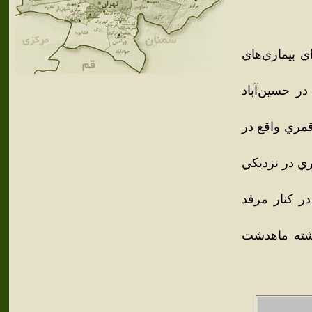
 بيماري‌هاي
در حسين‌آباد
 قمري واقع در
مري در نزديکي
 محمود: دوره اسلامي (سده 7و8و9 ه.ق) در کنار مرقد
ه آثار آن در راشته ماهدشت