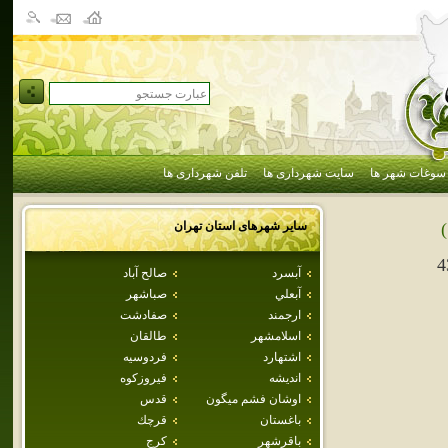
سوغات شهر ها
سایت شهرداری ها
تلفن شهرداری ها
سایر شهرهای استان
تهران
4
آبسرد
صالح آباد
آبعلي
صباشهر
ارجمند
صفادشت
اسلامشهر
طالقان
اشتهارد
فردوسيه
انديشه
فيروزكوه
اوشان فشم ميگون
قدس
باغستان
قرچك
باقرشهر
كرج