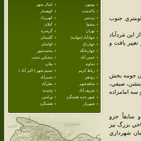
بومهن
كمال شهر
پاكدشت
كوهسار
ست در استان تهران ايران. اين شهر در 18 کيلومتري جنوب
پرديس
كهريزك
پيشوا
كيلان
تهران
گرمدره
ين مَردآباد
جوادآباد (جواديه)
گلستان
غيير يافت و
چهارباغ
لواسان
چهاردانگه
محمدشهر
حسن آباد
مشكين دشت
دماوند
ملارد
رباط كريم
نسيم شهر ( اكبر آباد )
تان حومه بخش
رودهن
نصيرآباد
لات، بنشن، صيفي،
شاهدشهر
نظرآباد
شريف آباد
وحيديه
 سه امامزاده
شهر جديد هشتگرد
ورامين
شهريار
هشتگرد
و سابقاً جزو
اخي بزرگ نيز
مان شهرداري