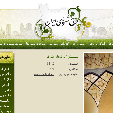
ها
اماکن تاریخی
شهردارها
کد تلفن شهر ها
سوغات شهر ها
سایت شهرداری ها
شبستر
(اذربايجان شرقي)
سایر شه
جمعیت :
14412
آبش اح
کد تلفن :
471
آذرشهر
سایت شهرداری :
www.shabestar.ir
آق كند
اسكو
اهر
ايلخچي
باسمنج
بخشاي
بستان آب