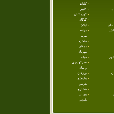
كلوانق
يد
كليبر
كوزه كنان
گوگان
 چاي
ليلان
داش
مراغه
مرند
ملكان
ممقان
مهربان
هر
ميانه
نظركهريزي
وايقان
ان
ورزقان
هاديشهر
هريس
هشترود
هوراند
يامچي