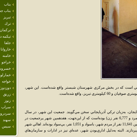
بناب
بناب جد
تبريز
ترك
تركمان
تيكمه 
جلفا
خاروانا
خامنه
خراجو
خسروش
خمارلو
خواجه
قي است که در بخش مرکزي شهرستان شبستر واقع شده‌است. اين شهر،
دوزدوز
زرنق
زنوز
سراب
جان، به‌زبان ترکي آذربايجاني سخن مي‌گويند. جمعيت اين شهر، در سال
سردرود
1385 خورشيدي، بالغ بر 13,857 نفر (7,080 نفر مرد و 6,777 نفر زن) بوده‌است که از اين‌جهت، هفدهمين شهر پرجمعيت در
سهند
استان آذربايجان شرقي محسوب مي‌گردد. همچنين 11,641 نفر از مردم شهر، باسواد و 1,051 نفر، بي‌سواد بوده‌اند. اهالي شهر
سيس
ازند. البته به‌دليل اداري‌بودن شهر، عده‌اي نيز در ادارات و سازمان‌هاي