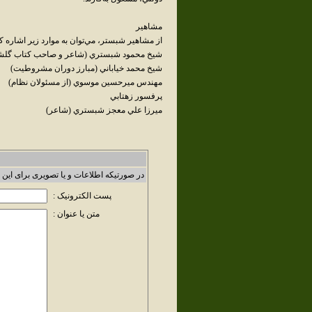
مشاهير
از مشاهير شبستر، مي‌توان به موارد زير اشاره ک
شيخ محمود شبستري (شاعر و صاحب کتاب گلشن
شيخ محمد خياباني (مبارز دوران مشروطيت)
مهندس ميرحسين موسوي (از مسئولان نظام)
پرفسور زهتابي
ميرزا علي معجز شبستري (شاعر)
در صورتیکه اطلاعات و یا تصویری برای این 
پست الکترونیک :
متن یا عنوان :