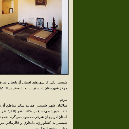
شبستر يکي از شهرهاي استان آذربايجان شر
مرکز شهرستان شبستر است. شبستر در 30 کيلومتري صوفيان و 60 کيلومتري تبريز، واقع شده‌است.
مردم
ساکنان شهر شبستر، همانند ساير مناطق آذرباي
شبستر به کشاورزي، دامداري و قالي‌بافي مي‌پرد
دولتي، مشغول به‌کارند.