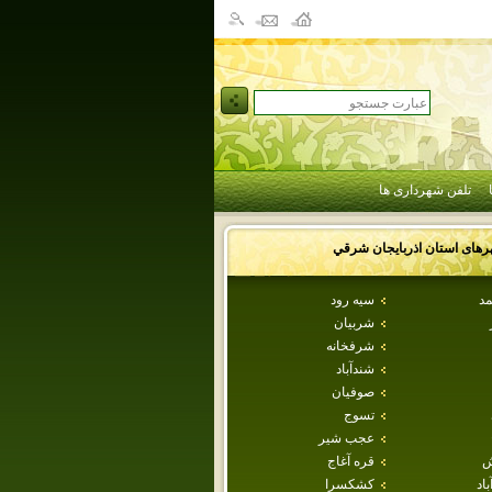
تلفن شهرداری ها
رهای استان
اذربايجان شرقي
مد
سيه رود
شربيان
شرفخانه
شندآباد
صوفيان
تسوج
عجب شير
ش
قره آغاج
اد
كشكسرا