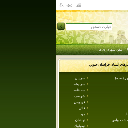
تلفن شهرداری ها
رهای استان
خراسان جنوبي
ر (سده)
سرايان
سربيشه
سه قلعه
شوسف
فردوس
قائن
اد
مود
دشت بياض
نهبندان
نيمبلوك