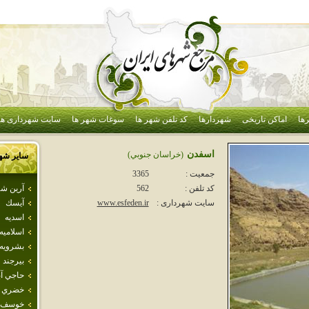
ها
اماکن تاریخی
شهردارها
کد تلفن شهر ها
سوغات شهر ها
سایت شهرداری ها
اسفدن
(خراسان جنوبي)
سایر شه
جمعیت :
3365
آرين شه
کد تلفن :
562
آيسك
سایت شهرداری :
www.esfeden.ir
اسديه
اسلاميه
بشرويه
بيرجند
حاجي آب
خضري 
خوسف