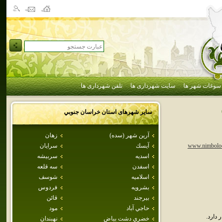
سوغات شهر ها
سایت شهرداری ها
تلفن شهرداری ها
سایر شهرهای استان
خراسان جنوبي
آرين شهر (سده)
زهان
آيسك
سرايان
www.nimbolo
اسديه
سربيشه
اسفدن
سه قلعه
اسلاميه
شوسف
بشرويه
فردوس
بيرجند
قائن
حاجي آباد
مود
دارد.
خضري دشت بياض
نهبندان