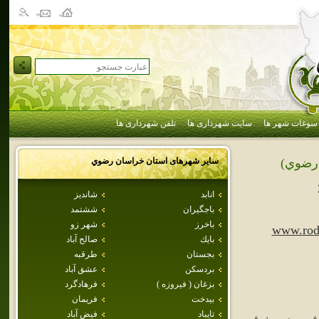
سوغات شهر ها
سایت شهرداری ها
تلفن شهرداری ها
سایر شهرهای استان
خراسان رضوي
رضوي)
انابد
شانديز
باجگيران
ششتمد
باخرز
شهر زو
www.rod
بايك
صالح آباد
بجستان
طرقبه
بردسكن
عشق آباد
بزغان ( فيروزه )
فرهادگرد
بيدخت
فريمان
تايباد
فيض آباد