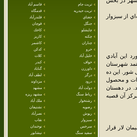
شهر در بخش
تربت جام
قاسم آباد
تربت حيدريه
قدمگاه
اي از سبزوار
جغتاي
قلندرِآباد
جنگل
قوچان
چاپشلو
كاخك
چکنه
كاريز
چناران
كاشمر
خرو
كدكن
 از فرهنگ جغرافيايي ايران جلد 9 در مورد اين آبادي
خليل آباد
كلات
خواف
كندر
مد شهرستان
داورزن
گناباد
هزار گزي جنوب کال شور. اين ده
درگز
لطف آباد
ست. آب آن از قنات و محصول
درود
مزداوند
د. در دهستان
دولت آباد
مشهد
رباط سنگ
مشهد ريزه
مرکز آن قصبه
رشتخوار
ملك آباد
رضويه
نشتيفان
ريوش
نصرآباد
سبزوار
نقاب
سرخس
نوخندان
مان لار قرار
سفيد سنگ
نيشابور