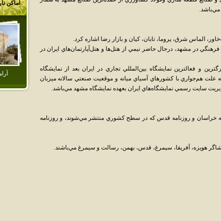
اماکن تا
مي‌باشد.
اور، الماس شرق، پروما، تابان، کيان و بازار رضا اشاره کرد.
فرهنگي در مشهد، درحال حاضر نيمي از هتل‌ها و هتل‌آپارتمان‌هاي ايران در
گترين و فعالترين نمايشگاه بين‌المللي تجاري در ايران بعد از نمايشگاه
آرا
به علت هم‌جواري با کشورهاي آسياي ميانه و موقعيت صنعتي سالانه ميزبان
ديريت سايت رسمي نمايشگاه‌هاي ايران بعهده نمايشگاه مشهد مي‌باشد.
ه خراسان و روزنامه قدس که در سطح کشوري منتشر مي‌شوند، و روز‌نامه
اشاگر هويزه، آفريقا، سيمرغ، قدس، بهمن، رسالت و سيمرغ مي‌باشند.