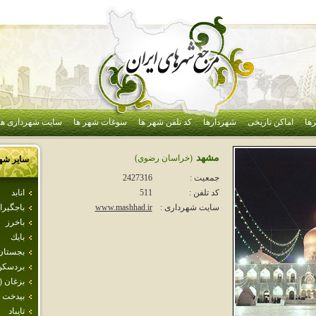
ها
اماکن تاریخی
شهردارها
کد تلفن شهر ها
سوغات شهر ها
سایت شهرداری ها
مشهد
(خراسان رضوي)
سایر شه
جمعیت :
2427316
انابد
کد تلفن :
511
باجگيرا
سایت شهرداری :
www.mashhad.ir
باخرز
بايك
بجستان
بردسكن
بزغان (
بيدخت
تايباد