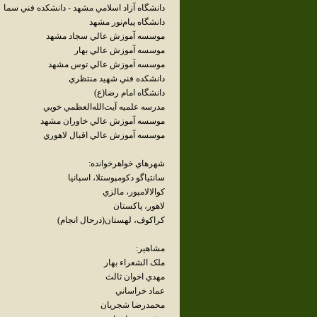
دانشگاه آزاد اسلامي مشهد - دانشکده فني سما
دانشگاه پيام‌نور مشهد
موسسه آموزش عالي سجاد مشهد
موسسه آموزش عالي بهار
موسسه آموزش عالي توس مشهد
دانشکده فني شهيد منتظري
‌دانشگاه امام رضا(ع)
مدرسه علميه آيت‌الله‌العظمي خويي
موسسه آموزش عالي خاوران مشهد
موسسه آموزش عالي اقبال لاهوري
شهرهاي خواهرخوانده:
سانتياگو دکومپوستلا، اسپانيا
کوالالامپور، مالزي
لاهور، پاکستان
کراکوف، لهستان(درحال انجام)
مشاهير:
ملک الشعراء بهار
مهدي اخوان ثالث
عماد خراساني
محمدرضا شجريان