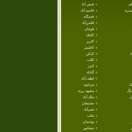
ام
فيض آباد
دريه
قاسم آباد
قدمگاه
قلندرِآباد
قوچان
كاخك
كاريز
كاشمر
د
كدكن
كلات
كندر
گناباد
لطف آباد
اد
مزداوند
نگ
مشهد ريزه
ر
ملك آباد
نشتيفان
نصرآباد
نقاب
نوخندان
نيشابور