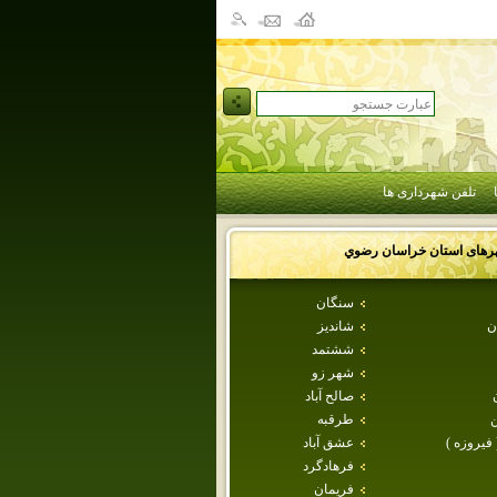
تلفن شهرداری ها
رهای استان
خراسان رضوي
سنگان
ن
شانديز
ششتمد
شهر زو
صالح آباد
طرقبه
 فيروزه )
عشق آباد
فرهادگرد
فريمان