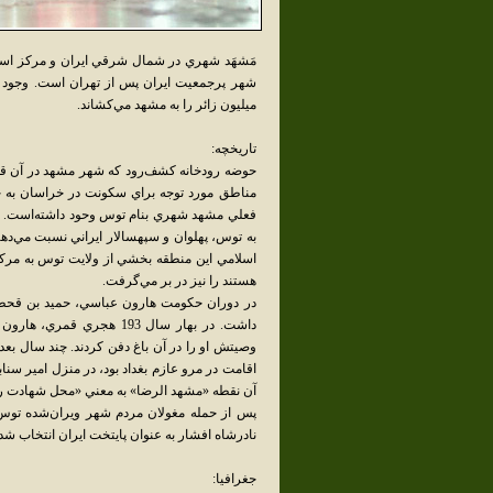
ميليون زائر را به مشهد مي‌کشاند.
تاريخچه:
حوضه رودخانه کشف‌رود که شهر مشهد در آن قرا
مناطق مورد توجه براي سکونت در خراسان به حس
فعلي مشهد شهري بنام توس وحود داشته‌است. در 
به توس، پهلوان و سپهسالار ايراني نسبت مي‌ده
اسلامي اين منطقه بخشي از ولايت توس به مرکزي
هستند را نيز در بر مي‌گرفت.
داشت. در بهار سال 193 هج
اقامت در مرو عازم بغداد بود، در منزل امير سنا
آن نقطه «مشهد الرضا» به معني «محل شهادت رض
پس از حمله مغولان مردم شهر ويران‌شده توس
نادرشاه افشار به عنوان پايتخت ايران انتخاب شد
جغرافيا: