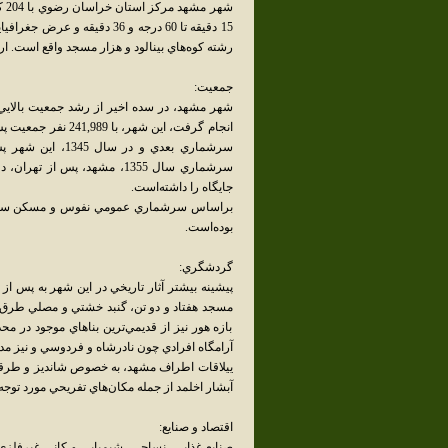
رشته کوه‌هاي بينالود و هزار مسجد واقع است. ارتفاع شهر از سطح دريا 985 متر 
جمعيت:
انجام گرفت، اين شه
سرشماري بعدي و 
جايگاه را داشته‌است.
بوده‌است.
گردشگري:
مسجد هفتاد و دو تن، گنبد خشتي و مصلي طرق اشا
بازه هور نيز از قديمي‌ترين بناهاي موجود در 
آرامگاه افرادي چون نادرشاه و فردوسي و نيز م
ييلاقات اطراف مشهد، به خصوص شانديز و طرقبه
آبشار اخلمد از جمله مکان‌هاي تفريحي مورد توج
اقتصاد و صنايع:
صنايع غذايي، نساجي، شيميايي و کاني غيرفلزي