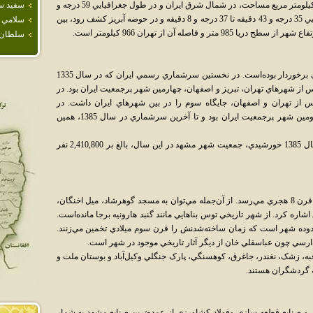
شهر مشهد مرکز استان خراسان رضوي با 204 کيلومتر مربع مساحت، در شمال شرق ايران و در طول جغرافيايي 59 درجه و
سفيد س
15 دقيقه تا 60 درجه و 36 دقيقه و عرض جغرافيايي 35 درجه و 43 دقيقه تا 37 درجه و 8 دقيقه و در حوضه آبريز کشف رود، بين
سلامي
و فاصله آن از تهران 966 کيلومتر است.
سلطان آ
شهر مشهد، در سده اخير از رشد جمعيت بالايي برخوردار بوده‌است. در نخستين سرشماري رسمي ايران که در سال 1335
ر، با 241,989 نفر جمعيت پس از شهرهاي تهران، تبريز و اصفهان، چهارمين شهر پرجمعيت ايران بود. در
در سال 1345، اين شهر پس از تهران و اصفهان، جايگاه سوم را در بين شهرهاي ايران داشت. در
سرشماري سال 1355، مشهد، پس از تهران، دومين شهر پرجمعيت ايران بود و تا آخرين سرشماري در سال 1385، همين
براساس سرشماري عمومي نفوس و مسکن سال 1385 خورشيدي، جمعيت شهر مشهد در اين سال، بالغ بر 2,410,800 نفر
پيشينه بيشتر آثار تاريخي در اين شهر به پس از قرن 8 هجري مي‌رسد. از آن‌جمله مي‌توان به مسجد گوهرشاد، ميل اخنگان،
ره کرد. از شهر تاريخي توس بناهايي مانند گنبد هارونيه برجا مانده‌است.
محدوده شهر است که زمان ساخته‌شدنش را قرن سوم ميلادي تخمين مي‌زنند.
دارسي چون عباسقلي خان از ديگر آثار تاريخي موجود در شهر است.
، زشک، نغندر، جاغرق، کوهسنگي، پارک جنگلي وکيل‌آباد و بوستان ملت و
ه گردشگران هستند.
 و صنايع قطعه سازي وفولاد کشاورزي از عمده‌ترين صنايع مشهد به شمار