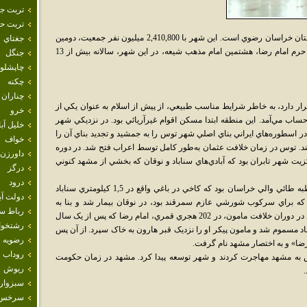
تربت ج
تربت حي
مَشهَد شهري در شمال شرقي ايران و مرکز استان خراسان رضوي است. اين شهر با 2,410,800 ميليون نفر جمعيت، دومين
جغتاي
شهر پرجمعيت ايران پس از تهران است. وجود حرم امام رضا، هشتمين امام مذهب شيعه، در اين شهر، سالانه بيش از 13
جنگل
چاپشلو
چکنه
چناران
ر دارد، به خاطر شرايط مناسب طبيعي، از پيش از اسلام به عنوان يکي از
خرو
اب مي‌آمد. اين منطقه ابتدا مسکن اقوام غيرآريائي بود. در نزديکي شهر
خليل آبا
اسطوره‌هاي ايراني بناي اصلي شهر توس را به جمشيد و تجديد بناي آن را
خواف
ند. توس در زمان خلافت عثمان به‌طور کامل توسط اعراب فتح شد. در دوره
داورزن
ت شهر تابران بود که آبادي‌هاي سناباد و نوقان که بخشي از مشهد کنوني
درگز
درود
در دوران حکومت هارون عباسي، حميد بن قحطبه طائي والي خراسان بود که کاخي در باغي واقع در 1,5 کيلومتري سناباد
دولت آب
ري قمري، هارون که براي سرکوب شورشي عازم سمرقند بود، در نوقان بيمار شد و بنا به
رباط س
وصيتش او را در آن باغ دفن کردند. چند سال بعد در دوران خلافت مامون، در 202 هجري قمري، امام رضا که پس از يک سال
رشتخوا
باد مسموم شد و مامون پيکر او را نزديک قبر هارون به خاک سپرد. از آن پس
رضويه
ا» و به اختصار مشهد نام گرفت.
روداب
 به مشهد مهاجرت کردند و شهر توسعه پيدا کرد. مشهد در زمان حکومت
ريوش
.
سبزوار
سرخس