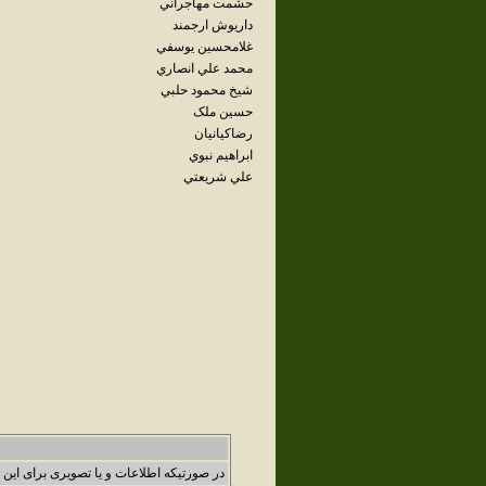
حشمت مهاجراني
داريوش ارجمند
غلامحسين يوسفي
محمد علي انصاري
شيخ محمود حلبي
حسين ملک
رضاکيانيان
ابراهيم نبوي
علي شريعتي
در صورتیکه اطلاعات و یا تصویری برای این 