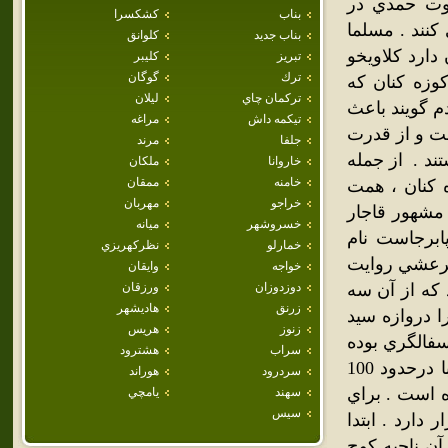
قوت حمدي در
بناب
كشكسرا
75 خانوار زندگي مي كنند . مسلما
بناب جديد
كلوانق
دارد كلاويخو
تبريز
كليبر
ترك
گوگان
وزه كنان كه
تركمان چاي
ليلان
م گويند باعث
تيكمه داش
مراغه
فت و از قدرت
جلفا
مرند
تند . از جمله
خاروانا
ملكان
خامنه
ممقان
 كنان ، همت
خراجو
مهربان
 مشهور قاجار
خسروشهر
ميانه
ابرجاست نام
خمارلو
نظركهريزي
 مرعشي روايت
خواجه
وايقان
 كه از آن سه
دوزدوزان
ورزقان
زرنق
هاديشهر
ا دروازه سيد
زنوز
هريس
سفالگري بوده
سراب
هشترود
چرا كه در حفاريهاي مختلف اين روستان ، كوزه هاي بزرگي كه غالبا درحدود 100
سردرود
هوراند
ي متر بدست آمده است . براي
سهند
يامچي
سيس
دارد . ابتدا
ن ناحيه كوچ