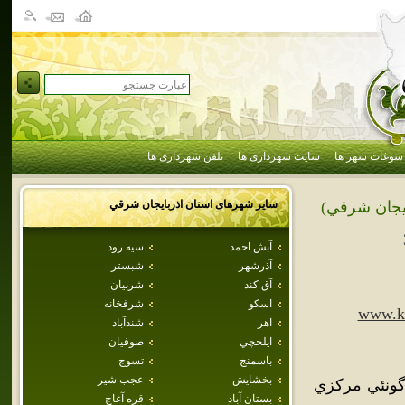
سوغات شهر ها
سایت شهرداری ها
تلفن شهرداری ها
سایر شهرهای استان
اذربايجان شرقي
ايجان شرقي)
آبش احمد
سيه رود
آذرشهر
شبستر
آق كند
شربيان
اسكو
شرفخانه
www.ko
اهر
شندآباد
ايلخچي
صوفيان
باسمنج
تسوج
بخشايش
عجب شير
ونئي مركزي
بستان آباد
قره آغاج