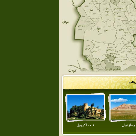
ریخی
چغازنبيل
قلعه آكروپل