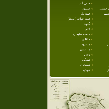
صفي آباد
م خميني
صيدون
هشهر
قلعه تل
قلعه خواجه (انديكا)
گتوند
لالي
مسجدسليمان
ملاثاني
ر
ميانرود
مينوشهر
ويس
هفتكل
هنديجان
ز
هويزه