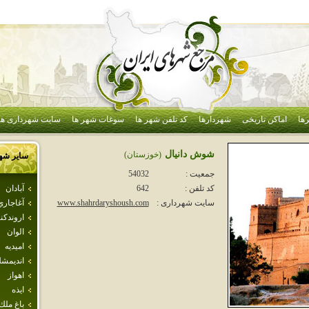
ها
اماکن تاریخی
شهردارها
کد تلفن شهر ها
سوغات شهر ها
سایت شهرداری ها
شوش دانيال
(خوزستان)
سایر شه
جمعیت :
54032
آبادان
کد تلفن :
642
آغاجاري
سایت شهرداری :
www.shahrdaryshoush.com
اروندكنا
الوان
اميديه
انديمش
اهواز
ايذه
باغ ملك