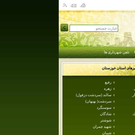
تلفن شهرداری ها
رهای استان
خوزستان
رفيع
زهره
ر
سالند (سردشت دزفول)
سردشت( بهبهان)
سوسنگرد
ك
شادگان
شوشتر
شهيد چمران
شيبان