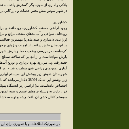
بانکي و اداري از سوي ديگر گسترش يافت به نح
در شهر شوش نقش بخش خدمات و بازرگاني برجس
کشاورزي
وجود اراضي مستعد کشاورزي، رودخانه‌هاي پر
رودخانه، سواحل و آب بندهاي متعدد، مراتع 
(زراعت، دامداري و صيد ماهي) مهمترين فعاليت ا
بارش مواجه‌است و از آنجايي که سالانه سطح 
چغندرقند و... مي‌رود بهره برداري و توزيع آ
آبياري زمين‌هاي زراعي شهرستان به شرح زير ا
اختصاص داده‌است. ب) اراضي زير ايستگاه پمپا
قرار دارند به وسيله چاه‌هاي عميق و نيمه عميق 
سيستم کانال کشي آن باعث رشد و توسعه کشاور
در صورتیکه اطلاعات و یا تصویری برای این 