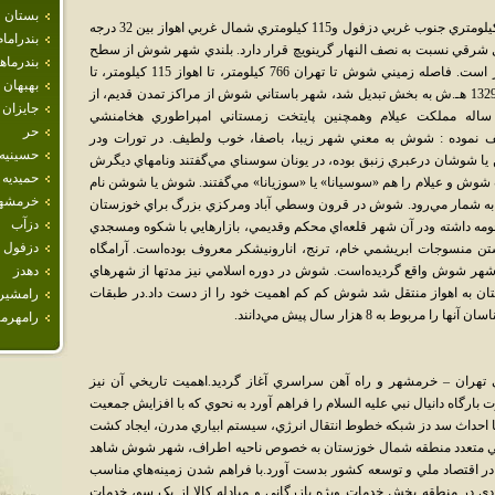
بستان
شهر شوش با 5/6 کيلومتر مربع مساحت در 24 کيلومتري جنوب غربي دزفول و115 کيلومتري شمال غربي اهواز بين 32 درجه
بندراما
مالي و47 درجه و1 دقيقه طول شرقي نسبت به نصف النهار گرينويچ قرار دارد. بلندي شهر شوش از سطح
بندرما
دريا 87 متر وفاصله هوايي تا تهران 479 کيلومتر است. فاصله زميني شوش تا تهران 766 کيلومتر، تا اهواز 115 کيلومتر، تا
بهبهان
دزفول 24 وتا انديمشک 38 کيلومتر است. حدود 1329 هـ.ش به بخش تبديل شد، شهر باستاني شوش از مراکز تمدن قديم، از
جايزان
 ساله مملکت عيلام وهمچنين پايتخت زمستاني امپراطوري هخامنشي
حر
 نموده : شوش به معني شهر زيبا، باصفا، خوب ولطيف. در تورات ودر
حسينيه
 شوشان درعبري زنبق بوده، در يونان سوسناي مي‌گفتند ونامهاي ديگرش
حميديه
ش و عيلام را هم «سوسيانا» يا «سوزيانا» مي‌گفتند. شوش يا شوشن نام
خرمشه
 به شمار مي‌رود. شوش در قرون وسطي آباد ومرکزي بزرگ براي خوزستان
دزآب
حومه داشته ودر آن شهر قلعه‌اي محکم وقديمي، بازارهايي با شکوه ومسجدي
دزفول
اشتن منسوجات ابريشمي خام، ترنج، انارونيشکر معروف بوده‌است. آرامگاه
ا در شهر شوش واقع گرديده‌است. شوش در دوره اسلامي نيز مدتها از شهرهاي
دهدز
ان به اهواز منتقل شد شوش کم کم اهميت خود را از دست داد.در طبقات
رامشير
ط به 8 هزار سال پيش مي‌دانند.
رامهرم
هران – خرمشهر و راه آهن سراسري آغاز گرديد.اهميت تاريخي آن نيز
ارگاه دانيال نبي عليه السلام را فراهم آورد به نحوي که با افزايش جمعيت
رداري گرديد و با احداث سد دز شبکه خطوط انتقال انرژي، سيستم ابياري مدرن، ايجاد کشت
تي متعدد منطقه شمال خوزستان به خصوص ناحيه اطراف، شهر شوش شاهد
ر اقتصاد ملي و توسعه کشور بدست آورد.با فراهم شدن زمينه‌هاي مناسب
دي در منطقه بخش خدمات ويژه بازرگاني و مبادله کالا از يک سو، خدمات