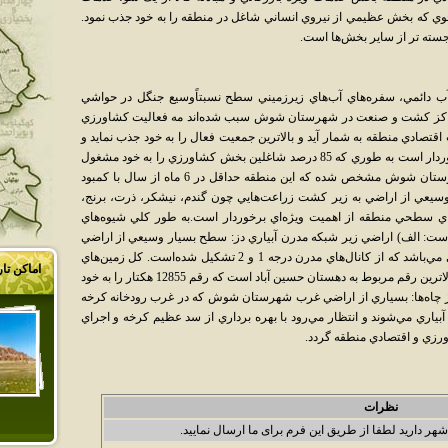
وي که بخش عظيمي از نيروي انساني شاغل در منطقه را به خود جذب نمود.
ته تر از ساير بخش‌ها است.
آب دائمي، سفره‌هاي آب‌هاي زيرزميني سطح نسبتاًوسيع جنگل در حواشي
و مراکز کشت و صنعت در شهرستان شوش سبب شده‌اند مه فعاليت کشاورزي
قتصادي منطقه به شمار آيد و بالاترين جمعيت فعال را به خود جذب نمايد و
در اين ميان بخش زراعت از اهميت ويژه‌اي برخوردار است به طوري که 85 درصد شاغلين بخش کشاورزي را به خود مشغول
کرده‌است.در بررسي وضعيت دما و بارش شهرستان شوش مشخص شده که اين منطقه حداقل در 6 ماه از سال با کمبود
وسيعي از اراضي به زير کشت زراعت‌هايي چون گندم، نيشکر، ذرت، برنج،
ب‌هاي سطحي منطقه از اهميت ويژه‌اي برخوردار است.به طور کلي شيوه‌هاي
ست: الف) اراضي زير شبکه مدرن آبياري دز: سطح بسيار وسيعي از اراضي
شهرستان شوش زير پوشش اين سيستم ابياري مي‌باشد که از کانال‌هاي مدرن درجه 1 و 2 تشکيل شده‌است. کل زمين‌هاي
اماکن تا
زير پوشش اين شبکه 38994 هکتار مي‌باشد که بالاترين رقم مربوط به دهستان حسين آباد است که رقم 12855 هکتار را به خود
ژ چاه‌ها: بسياري از اراضي غرب شهرستان شوش که در غرب رودخانه کرخه
آبياري مي‌شوند و انتظار مي‌رود با بهره برداري از سد عظيم کرخه و اجراي
زي و اقتصادي منطقه گردد.
نظرات
شهر دارید لطفا از طریق این فرم برای ما ارسال نمایید.