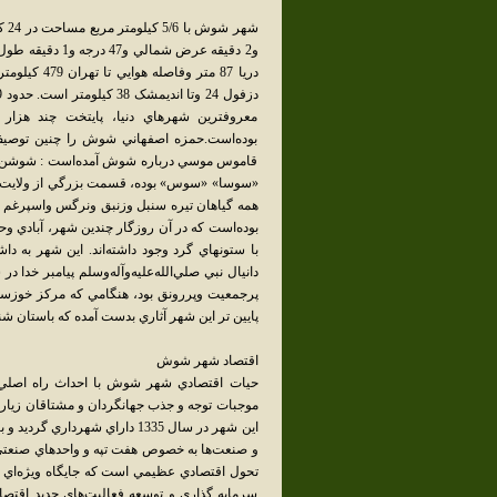
و2 دقيقه عرض ش
معروفترين شهرهاي دنيا، پايتخت چند هزار
بوده‌است.حمزه اصفهاني شوش را چنين توصيف
قاموس موسي درباره شوش آمده‌است : شوشن يا
«سوسا» «سوس» بوده، قسمت بزرگي از ولايت شو
همه گياهان تيره سنبل وزنبق ونرگس واسپرغم
بوده‌است که در آن روزگار چندين شهر، آبادي و
با ستونهاي گرد وجود داشته‌اند. اين شهر به د
دانيال نبي صلي‌الله‌عليه‌وآله‌وسلم پيامبر خد
پرجمعيت وپررونق بود، هنگامي که مرکز خوزست
پايين تر اين شهر آثاري بدست آمده که باستان شناسان آنها را مربو
اقتصاد شهر شوش
حيات اقتصادي شهر شوش با احداث راه اصلي ت
موجبات توجه و جذب جهانگردان و مشتاقان زيارت ب
اين شهر در سال 1335 داراي شه
و صنعت‌ها به خصوص هفت تپه و واحدهاي صنع
تحول اقتصادي عظيمي است که جايگاه ويژه‌اي د
سرمايه گذاري و توسعه فعاليت‌هاي جديد اقتصا