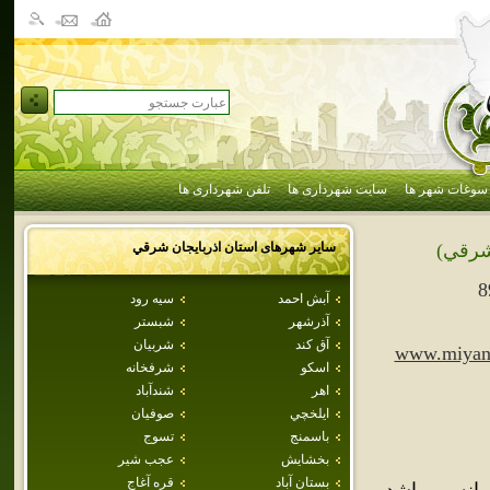
سوغات شهر ها
سایت شهرداری ها
تلفن شهرداری ها
سایر شهرهای استان
اذربايجان شرقي
شرقي)
8
آبش احمد
سيه رود
آذرشهر
شبستر
آق كند
شربيان
www.miyane
اسكو
شرفخانه
اهر
شندآباد
ايلخچي
صوفيان
باسمنج
تسوج
بخشايش
عجب شير
بستان آباد
قره آغاج