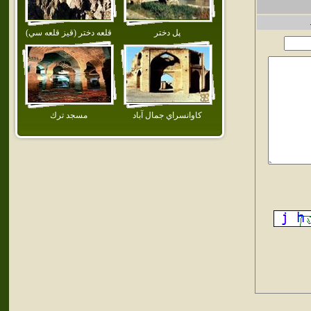
پل دختر
قلعه دختر (قيز قلعه سي)
كاوانسراي جمال آباد
مسجد ترك