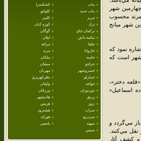
نه مي‌باشد.
بناب
كشكسرا
شيدي، به‌عنوان چهارمين شهر
بناب جديد
كلوانق
 مرند محسوب
تبريز
كليبر
 است. نام قديم اين شهر ميانج
ترك
كوزه كنان
تركمان چاي
گوگان
تيكمه داش
ليلان
جلفا
مراغه
شاره نمود که
خاروانا
مرند
 شهر است که
خامنه
ملكان
خراجو
ممقان
خسروشهر
مهربان
خمارلو
نظركهريزي
«قلعه دختر»،
خواجه
وايقان
ده اسماعيل»
دوزدوزان
ورزقان
زرنق
هاديشهر
زنوز
هريس
سراب
هشترود
سردرود
هوراند
از مي‌گردد و
سهند
يامچي
يش از ميلاد نيز نقل مي‌کنند.
سيس
 و کشف آثار