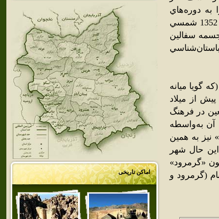
به دوره‌هاي
پيش از تشکيل دولت ماد مي‌رساند. در پي حفاري‌هايي که در سال 1352 شمسي
مجسمه سفالين
استان‌شناسي
که گويا ميانه
يش از ميلاد
ين در فرهنگ
 آن به‌واسطه
 نيز به همين
اين حال شهر
چون «گرمرود»
اماکن تاریخی
ام (گرمرود و