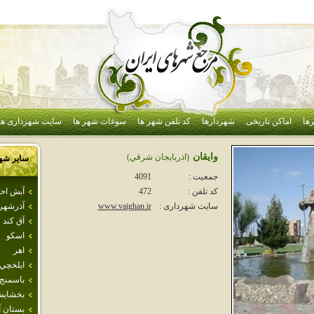
ها
اماکن تاریخی
شهردارها
کد تلفن شهر ها
سوغات شهر ها
سایت شهرداری ها
وايقان
(اذربايجان شرقي)
سایر شه
جمعیت :
4091
آبش اح
کد تلفن :
472
آذرشهر
سایت شهرداری :
www.vaighan.ir
آق كند
اسكو
اهر
ايلخچي
باسمنج
بخشاي
بستان آب