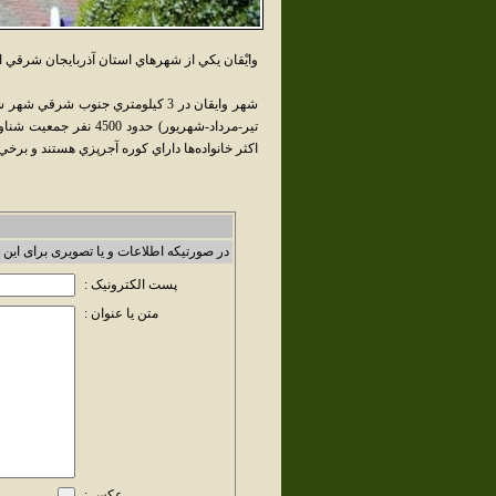
وايْقان يکي از شهرهاي استان آذربايجان شر
تير-مرداد-شهريور) حدو
اکثر خانواده‌ها داراي کوره آجرپزي هستند و برخ
در صورتیکه اطلاعات و یا تصویری برای این 
پست الکترونیک :
متن یا عنوان :
عکس :