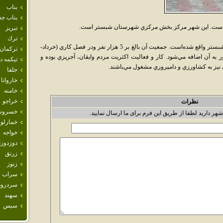
بناب
بناب جد
قي است. اين شهر مرکز بخش مرکزي شهرستان شبستر است.
تبريز
ترك
شهر وايقان در 3 کيلومتري جنوب شرقي شهر شبستر واقع شده‌است. جمعيت آن بالغ بر 5 هزار نفر ودر فصل کاري (خرداد-
تركمان
د 4500 نفر جمعيت شناور به آن اضافه مي‌شود. کار و فعاليت اکثريت مردم وايقان، آجرپزي بوده و
تيكمه 
ي نيز به کشاورزي و دامپروري مشغول مي‌باشند.
جلفا
خاروانا
خامنه
خراجو
نظرات
خسروش
شهر دارید لطفا از طریق این فرم برای ما ارسال نمایید.
خمارلو
خواجه
دوزدوز
زرنق
زنوز
سراب
سردرود
سهند
سيس