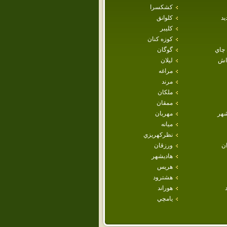
كشكسرا
يد
كلوانق
كليبر
كوزه كنان
 چاي
گوگان
داش
ليلان
مراغه
مرند
ملكان
ممقان
هر
مهربان
ميانه
نظركهريزي
ان
ورزقان
هاديشهر
هريس
هشترود
هوراند
يامچي