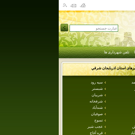
تلفن شهرداری ها
رهای استان
اذربايجان شرقي
مد
سيه رود
شبستر
شربيان
شرفخانه
شندآباد
صوفيان
تسوج
ش
عجب شير
اد
قره آغاج