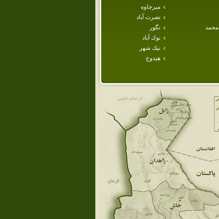
ميرجاوه
نصرت آباد
محمد
نگور
نوك آباد
نيك شهر
هيدوج