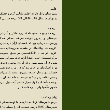
اقليم:
دماي آن در سال 82 از 49 الي 5/9- درجه سانتي گراد در تغيير است .
تاريخچه:
تاريخچه و وجه تسميه نامگذاري، اماکن و آثار 
سيستان و نيمروز خوانده مي‌شد. محلي که امرو
ورسوبات دريايي بود که قسمتي ازآن درمسير
افزوده شد وبااتصال اين منطقه به روستاي حسين
مرکزسيستان تبديل شد.ازارتفاعات مهم اين شهر
تصويري ازرستم پهلوان که گرزي دوسردردست دار
دوره اشکانيان بر جا مانده که در زمان خود بسيا
خدمات مورد نياز جامعه شهري است .از ميراث 
رستم –قلعه رمرود-کوه خواجه –دهانه غلامان –
دوست –آتشکده کهک –ميل قاسم آباد- ميل نادر-
هامون –آسيابهاي بادي- قلعه کندر.
زبان و مذهب:
مردم شهرستان زابل به فارسي با لهجه محلي زابل
شهرستان 89/99 درصد جمعيت آن را مسلمانان اعم از شيعه وسني تشکيل مي‌دهند.