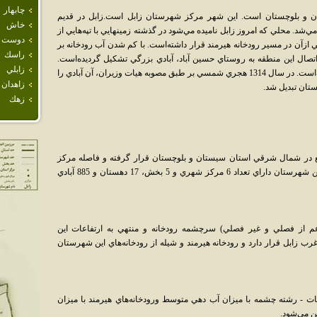
چابهار
ان و بلوچستان است. اين شهر مرکز شهرستان زابل است.زابل در قديم
خاش
د. محلي که امروز زابل ناميده مي‌شود در گذشته زمينهايي با تپه‌هايي از
دوست 
ازآن در مسير رودخانه هيرمند قرار داشته‌است. با کم شدن آب رودخانه بر
راسك
ال اين منطقه به روستاي حسين آباد، آبادي بزرگي تشکيل گرديده‌است.
زابلي
بعدها تأسيس پادگان نظامي بر اهميت آن افزوده‌است. در سال 1314 هجري شمسي بر طبق مصوبه هيات وزيران، آن آبادي را
زاهدان
زهك
مساحت 15,197 کيلومتر مربع در شمال شرقي استان سيستان و بلوچستان قرار گرفته و فاصله مرکز
شهرستان تا مرکز استان 213 کيلومتر است. اين شهرستان داراي تعداد 6 مرکز شهري و 5 بخش، 17 دهستان و 885 آبادي
(اعم از فصلي و غير فصلي) سرچشمه رودخانه و منتهي به ارتفاعات اين
 زابل قرار دارد و رودخانه هيرمند و شيله از رودخانه‌هاي اين شهرستان
ت - رشته چشمه با ميزان آب دهي متوسط ورودخانه‌هاي هيرمند با ميزان