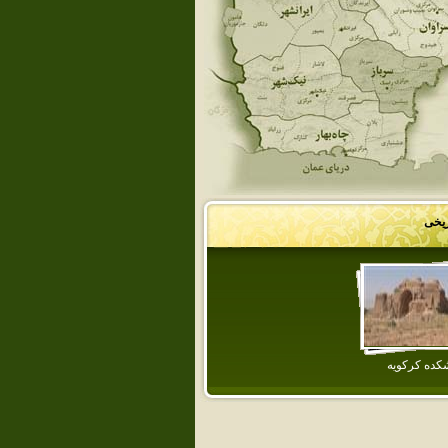
ریخی
كده كركويه