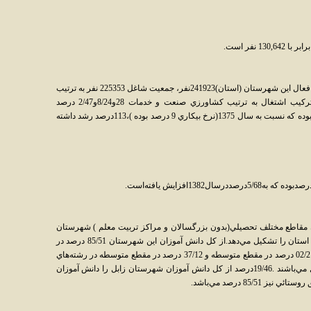
براساس برآورد انجام شده در سال 1382جمعيت فعال اين شهرستان (استان)241923نفر، جمعيت شاغل 225353 نفر به ترتيب
روستايي و شهري 1084974و 1065034بوده و ترکيب اشتغال به ترتيب کشاورزي صنعت و خدمات 28و8/24و2/47 درصد
مي‌باشد.بر همين اساس نرخ بيکاري 2/19 درصد بوده که نسبت به سال 1375(نرخ بيکاري 9 درصد بوده )،113درصد رشد داشته
اد کل دانش آموزان مقاطع مختلف تحصيلي(بدون بزرگسالان و مراکز تربيت معلم ) شهرستان
95473 نفر بوده که 73/17 درصد از دانش آموزان استان را تشکيل مي‌دهد.از کل دانش آموزان اين شهرستان 85/51 درصد در
مقطع ابتدائي ، 10/25 درصد درمقطع راهنمائي، 02/21 درصد در مقطع متوسطه و 37/12 درصد در مقطع متوسطه در رشته‌هاي
فني و حرفه‌اي و کار و دانش مشغول به تحصيل مي‌باشند .19/46درصد از کل دانش آموزان شهرستان زابل را دانش آموزان
85/ درصد مي‌باشد.