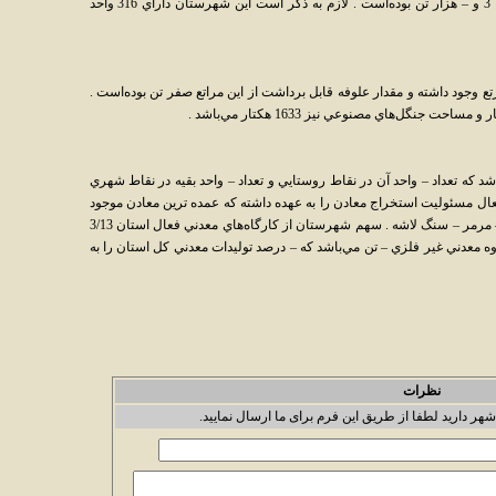
قرمز ، گوشت مرغ و عسل به ترتيب 37 ، 1/7 ، 3 و – هزار تن بوده‌است . لازم به ذکر است اين شهرستان داراي 316 واحد
شهرستان زابل ، 474595 هکتار مرتع وجود داشته و مقدار علوفه قابل برداشت از اين مراتع صفر تن بوده‌است .
ود شهرستان زابل 72 واحد مي‌باشد که تعداد – واحد آن در نقاط روستايي و تعداد – واحد بقيه در نقاط شهري
د . درسال 1382 تعداد 2 کارگاه فعال مسئوليت استخراج معادن را به عهده داشته که عمده ترين معادن موجود
در سطح اين شهرستان عبارت‌اند از : کروميت – مرمر – سنگ لاشه . سهم شهرستان از کارگاه‌هاي معدني فعال استان 3/13
ه معدني غير فلزي – تن مي‌باشد که – درصد توليدات معدني کل استان را به
نظرات
شهر دارید لطفا از طریق این فرم برای ما ارسال نمایید.