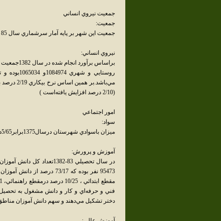
جمعيت نيروي انساني
جمعيت:
جمعيت اين شهر بر پايه آمار سرشماري سال 85 برابر با 130,642 نفر است.
نيروي انساني:
(2/10 درصد افزايش يافته‌است )
امور اجتماعي
سواد:
ميزان باسوادي شهرستان درسال1375برابر5/65درصدبوده که به5/68درصددرسال1382افزايش يافته‌است.
آموزش و پرورش:
در سال تحصيلي 83-1382تعد
دختر تشکيل مي‌دهند و سهم دانش آموزان مناطق روستائي نيز 51
آموزش عالي: