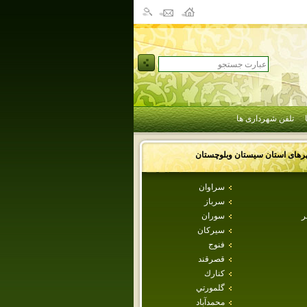
تلفن شهرداری ها
رهای استان
سيستان وبلوچستان
سراوان
سرباز
ر
سوران
سيركان
فنوج
قصرقند
كنارك
گلمورتي
محمدآباد