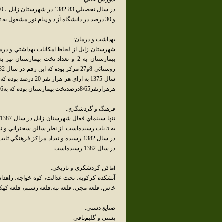
و 30 درصد در دانشگاه آزاد و پيام نور مشغول به تحصيل بوده‌اند.
بهداشت و درمان:
هرهزارنفر8/65درصدتخت بيمارستان بوده که به4/66درصدتخت بيمارستاني تغيير يافته‌است.
فرهنگ و گردشگري:
در سال 1382 رسيده‌است .
اماکن گردشگري و تاريخي:
آتشکده کرکويه، تخت عدالت، کوه خواجه، زاهدان 
خاش، قلعه مچي، قلعه تپه،قلعه رستم، قلعه کهک 
صنايع دستي:
پشتي و گليم‌بافي