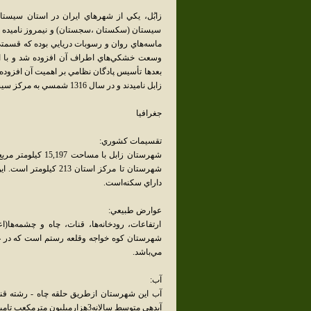
زابُل، يکي از شهرهاي ايران در استان سيست
سيستان (سکستان ،سجستان) و نيمروز ناميده مي‌ش
ماسه‌هاي روان و رسوبات دريايي بوده که قسمتي 
وسعت خشکي‌هاي اطراف آن افزوده شد و با اتص
زابل ناميدند و در سال 1316 شمسي به مرکز سيستان تبديل شد.
جغرافيا
تقسيمات کشوري:
شهرستان زابل با 
داراي سکنه‌است.
عوارض طبيعي:
ارتفاعات، رودخانه‌ها، قنات، چاه و چشمه‌ها
شهرستان کوه خواجه وقلعه رستم است که در غرب
مي‌باشد.
آب:
آب اين شهرستان ازطريق حلقه چاه - رشته قنا
آبدهي متوسط سالانه3هزارميليون مترمکعب تامين مي‌شود.