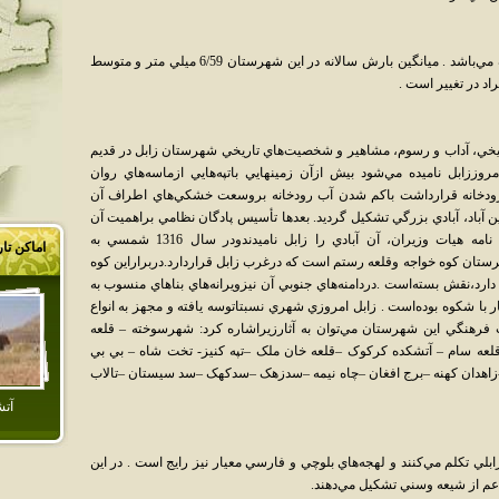
شهرستان زابل داراي اقليم بياباني گرم و خشک مي‌باشد . ميانگين بارش سالانه در اين شهرستان 6/59 ميلي متر و متوسط
تاريخي، آداب و رسوم، مشاهير و شخصيت‌هاي تاريخي شهرستان زابل در قديم
ززابل ناميده مي‌شود بيش ازآن زمينهايي باتپه‌هايي ازماسه‌هاي روان
رودخانه قرارداشت باکم شدن آب رودخانه بروسعت خشکي‌هاي اطراف آن
 آباد، آبادي بزرگي تشکيل گرديد. بعدها تأسيس پادگان نظامي براهميت آن
افزود. در سال 1314شمسي بر طبق تصويب نامه هيات وزيران، آن آبادي را زابل ناميدندودر سال 1316 شمسي به
اماکن تا
ستان کوه خواجه وقلعه رستم است که درغرب زابل قراردارد.دربراراين کوه
د،نقش بسته‌است .دردامنه‌هاي جنوبي آن نيزويرانه‌هاي بناهاي منسوب به
ر با شکوه بوده‌است . زابل امروزي شهري نسبتاتوسه يافته و مجهز به انواع
فرهنگي اين شهرستان مي‌توان به آثارزيراشاره کرد: شهرسوخته – قلعه
قلعه سام – آتشکده کرکوک –قلعه خان ملک –تپه کنيز- تخت شاه – بي بي
زاهدان کهنه –برج افغان –چاه نيمه –سدزهک –سدکهک –سد سيستان –تالاب
آتش
ي تکلم مي‌کنند و لهجه‌هاي بلوچي و فارسي معيار نيز رايج است . در اين