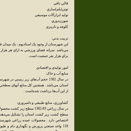
قالي بافي
توتن(بلم)سازي
توليد ابزارآلات موسيقي
سوزن‌دوزي
کلوچه و نان‌پزي
تربيت بدني:
براي هزار نفر جمعيت است .
امور توليدي و اقتصادي
منابع آب و خاک:
در سال 1382 حجم آب‌هاي زير زميني د
از اين آب‌ها برداشت شده‌است .
کشاورزي، منابع طبيعي و دامپروري:
اختصاص دارد . محصولات عمده زراعي شهرستان 
118 واحد صنعتي پرورش و نگهداري دام و ط