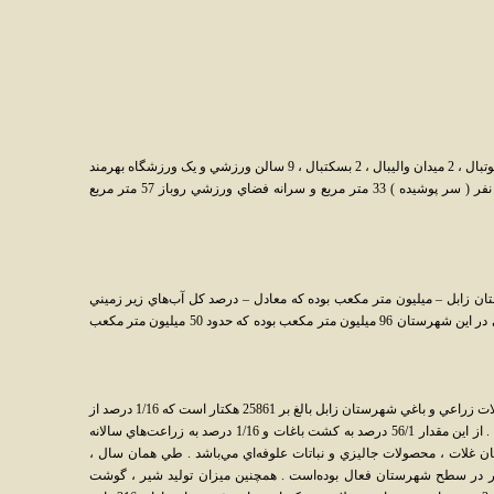
اين شهرستان از وجود يک استاديوم ، يک ميدان فوتبال ، 2 ميدان واليبال ، 2 بسکتبال ، 9 سالن ورزشي و يک ورزشگاه بهرمند
مي‌باشد. سرانه فضاي ورزشي به ازاي هر هزار نفر ( سر پوشيده ) 33 متر مربع و سرانه فضاي ورزشي روباز 57 متر مربع
ر شهرستان زابل – ميليون متر مکعب بوده که معادل – درصد کل آب‌هاي زير زميني
استان مي‌باشد . همچنين کل منابع آبهاي سطحي در اين شهرستان 96 ميليون متر مکعب بوده که حدود 50 ميليون متر مکعب
در سال زراعي 83-1382 سطح زير کشت محصولات زراعي و باغي شهرستان زابل بالغ بر 25861 هکتار است که 1/16 درصد از
سطح کشت زير کشت استان را تشکيل مي‌دهد . از اين مقدار 56/1 درصد به کشت باغات و 1/16 درصد به زراعت‌هاي سالانه
غلات ، محصولات جاليزي و نباتات علوفه‌اي مي‌باشد . طي همان سال ،
يور در سطح شهرستان فعال بوده‌است . همچنين ميزان توليد شير ، گوشت