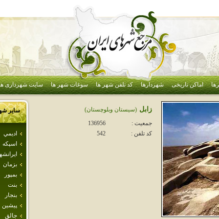
ها
اماکن تاریخی
شهردارها
کد تلفن شهر ها
سوغات شهر ها
سایت شهرداری ها
زابل
(سيستان وبلوچستان)
سایر شه
جمعیت :
136956
اديمي
کد تلفن :
542
اسپكه
ايرانشه
بزمان
بمپور
بنت
بنجار
پيشين
جالق