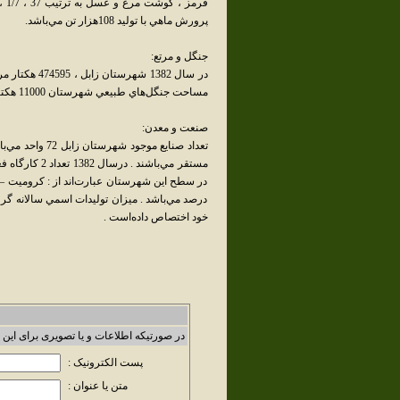
پرورش ماهي با توليد 108هزار تن مي‌باشد.
جنگل و مرتع:
در سال 1382 
مساحت جنگل‌هاي طبيعي شهرستان 11000 هکتار و مساحت جنگل‌هاي مصنوعي نيز 1633 هکتار مي‌باشد .
صنعت و معدن:
تعداد صنايع موج
مستقر مي‌باشن
درصد مي‌باشد . ميزان توليدات اسمي سالانه گرو
خود اختصاص داده‌است .
در صورتیکه اطلاعات و یا تصویری برای این 
پست الکترونیک :
متن یا عنوان :