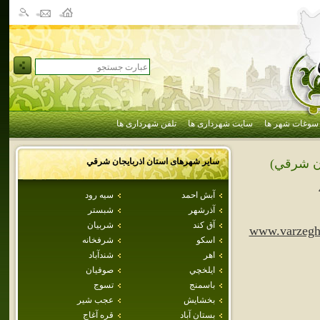
سوغات شهر ها
سایت شهرداری ها
تلفن شهرداری ها
سایر شهرهای استان
اذربايجان شرقي
ان شرقي)
آبش احمد
سيه رود
آذرشهر
شبستر
آق كند
شربيان
www.varzegh
اسكو
شرفخانه
اهر
شندآباد
ايلخچي
صوفيان
باسمنج
تسوج
بخشايش
عجب شير
بستان آباد
قره آغاج