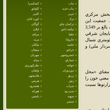
بناب
كشكسرا
بناب جديد
كلوانق
 بخش مرکزي
تبريز
كليبر
ترك
كوزه كنان
 جمعيت اين
تركمان چاي
گوگان
شهر برپايه سرشماري عمومي نفوس و مسکن سال 1385 خورشيدي، بالغ بر 3,549
تيكمه داش
ليلان
ايجان شرقي
جلفا
مراغه
شهر ورزقان در 40 کيلومتري غرب اهر و 78 کيلومتري شمال
خاروانا
مرند
خامنه
ملكان
ردار ملي) و
خراجو
ممقان
خسروشهر
مهربان
خمارلو
ميانه
خواجه
نظركهريزي
دوزدوزان
وايقان
معناي «محل
زرنق
هاديشهر
 معني خون را
زنوز
هريس
رارتوها نسبت
سراب
هشترود
سردرود
هوراند
سهند
يامچي
سيس