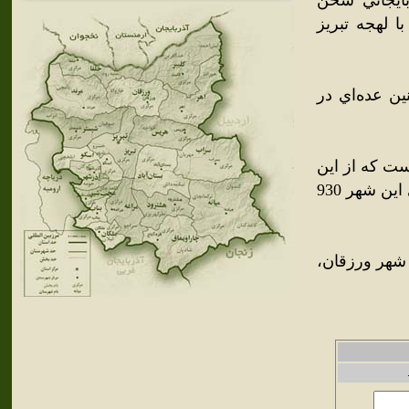
بايجاني سخن
ا لهجه تبريز
ن عده‌اي در
رشيدي بالغ بر 3,549 نفر بوده‌است که از اين
ميان 1,776 نفر مرد و 1,773 نفر زن بوده‌اند؛ همچنين شمار خانوارهاي اين شهر 930
از مجموع 3,549 نفر جمعيت شهر ورزقان،