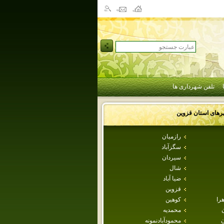
تلفن شهرداری ها
رهای استان
قزوين
رازميان
سگزآباد
سيردان
شال
ضيا آباد
قزوين
هرا
كوهين
محمديه
ن
محمودآبادنمونه