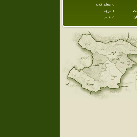
معلم كلايه
ت
نرجه
ان
فريد