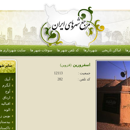
ها
اماکن تاریخی
شهردارها
کد تلفن شهر ها
سوغات شهر ها
سایت شهرداری ها
اسفرورين
(قزوين)
سایر شه
جمعیت :
12113
آبيك
کد تلفن :
282
آبگرم
آوج
ارداق
اقباليه
الوند
بويين ز
بيدستان
تاكستا