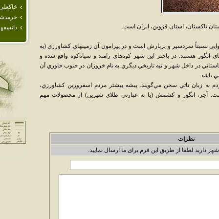
خاكعلي
خرمدش
ان تاکستان، استان قزوين، ايران است.
دانسفه
ي نسبتاً سردسير و پربارش است و در پيرامون آن زمينهاي کشاورزي (به
ي انگور هستند. در باختر اين شهر کوه‌هاي رامند و سياه‌کوه واقع شده و
باستاني در داخل شهر و تپه تاريخي ديگري به نام خروزان در جنوب خاوري آن
ي باشد.
م به زبان تاتي سخن مي‌گويند. پيشه بيشتر مردم اسفرورين کشاورزي،
ست. آجر، انگور و کشمش (يا به عبارتي طلاي شيرين) از محصولات مهم
نظرات
شهر دارید لطفا از طریق این فرم برای ما ارسال نمایید.