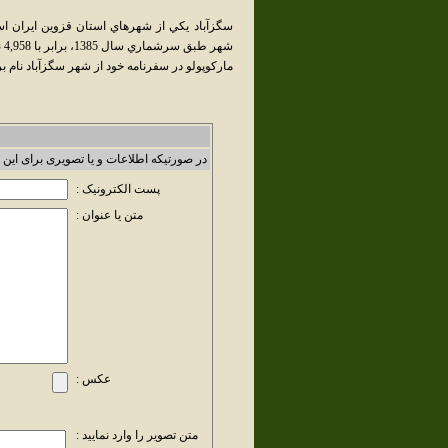
سگزآباد يکي از شهرهاي استان قزوين ايران ا
شهر طبق سرشماري سال 1385، برابر با 4,958 نفر بوده‌است.
مارکوپولو در سفرنامه خود از شهر سگزآباد نام بر
در صورتیکه اطلاعات و یا تصویری برای این 
پست الکترونیک :
متن یا عنوان :
عکس :
متن تصویر را وارد نمایید :