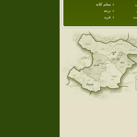
ن
معلم كلايه
نرجه
ت
فريد