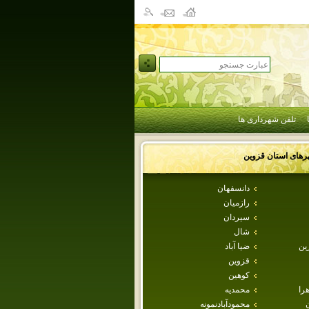
تلفن شهرداری ها
رهای استان
قزوين
دانسفهان
رازميان
سيردان
شال
ين
ضيا آباد
قزوين
كوهين
هرا
محمديه
محمودآبادنمونه