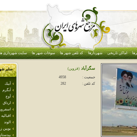
ها
اماکن تاریخی
شهردارها
کد تلفن شهر ها
سوغات شهر ها
سایت شهرداری ها
سگزآباد
(قزوين)
سایر شه
جمعیت :
4958
آبيك
کد تلفن :
282
آبگرم
آوج
ارداق
اسفرور
اقباليه
الوند
بويين ز
بيدستان