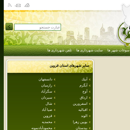
سوغات شهر ها
سایت شهرداری ها
تلفن شهرداری ها
سایر شهرهای استان
قزوين
آبيك
دانسفهان
آبگرم
رازميان
آوج
سگزآباد
ارداق
سيردان
اسفرورين
شال
اقباليه
ضيا آباد
الوند
قزوين
بويين زهرا
محمديه
بيدستان
محمودآبادنمونه