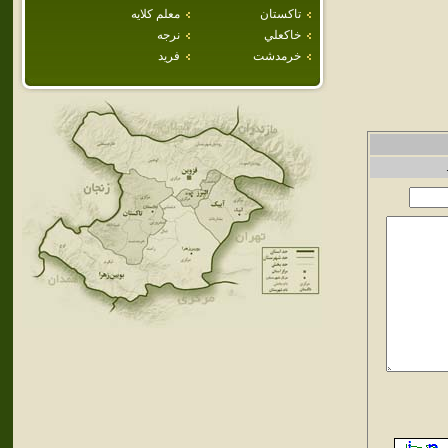
تاكستان
معلم كلايه
خاكعلي
نرجه
خرمدشت
فريد