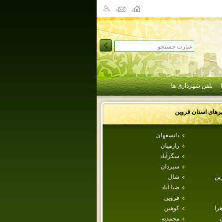
تلفن شهرداری ها
رهای استان
قزوين
دانسفهان
رازميان
سگزآباد
سيردان
ين
شال
ضيا آباد
قزوين
هرا
كوهين
محمديه