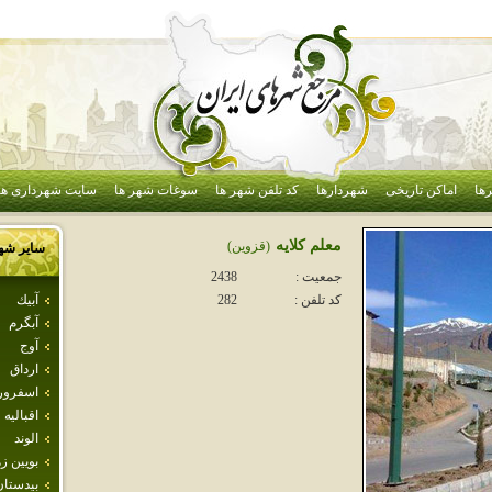
ها
اماکن تاریخی
شهردارها
کد تلفن شهر ها
سوغات شهر ها
سایت شهرداری ها
معلم كلايه
(قزوين)
سایر شه
جمعیت :
2438
آبيك
کد تلفن :
282
آبگرم
آوج
ارداق
اسفرور
اقباليه
الوند
بويين ز
بيدستان