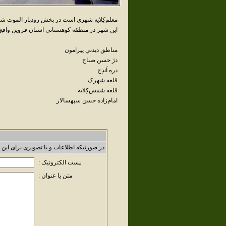
معلم‌کِلايه شهري است در بخش رودبار الموت شه
اين شهر در منطقه کوهستاني استان قزوين واقع ش
مناطق ديدني پيرامون
دژ حسن صباح
دره اَندِج
قلعه شهرک
قلعه شمس‌کِلايه
امام‌زاده حسن سپهسالار
در صورتیکه اطلاعات و یا تصویری برای این 
پست الکترونیک :
متن یا عنوان :