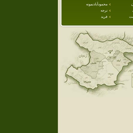
ن
محمودآبادنمونه
نرجه
ت
فريد